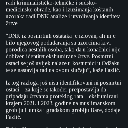
radi kriminalističko-tehničke i sudsko-
medicinske obrade, kao i izuzimanja koštanih
uzoraka radi DNK analize i utvrđivanja identiteta
žrtve.
“DNK iz posmrtnih ostataka je izlovan, ali nije
bilo njegovog podudaranja sa uzorcima krvi
porodica nestalih osoba, tako da u konačnici nije
dobiven identitet ekshumirane žrtve. Posmrtni
ostaci se još uvijek nalaze u kosturnici u Odžaku
te se nastavlja rad na ovom slučaju”, kaže Fazlić.
Iz tog razloga još nisu identifikovani ni posmrtni
ostaci – za koje se također pretpostavlja da
pripadaju žrtvama proteklog rata – ekshumirani
krajem 2021. i 2023. godine na muslimanskom
groblju Humka i gradskom groblju Bare, dodaje
Fazlić.