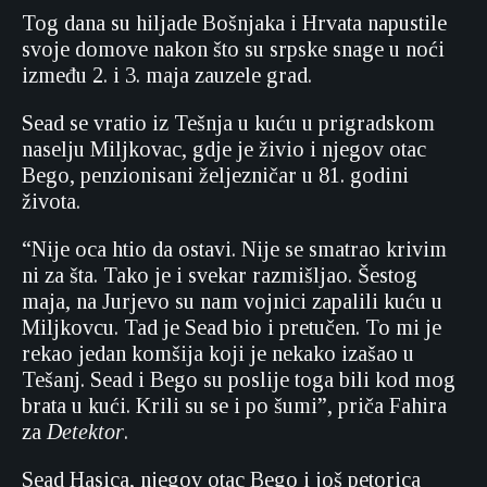
Tog dana su hiljade Bošnjaka i Hrvata napustile
svoje domove nakon što su srpske snage u noći
između 2. i 3. maja zauzele grad.
Sead se vratio iz Tešnja u kuću u prigradskom
naselju Miljkovac, gdje je živio i njegov otac
Bego, penzionisani željezničar u 81. godini
života.
“Nije oca htio da ostavi. Nije se smatrao krivim
ni za šta. Tako je i svekar razmišljao. Šestog
maja, na Jurjevo su nam vojnici zapalili kuću u
Miljkovcu. Tad je Sead bio i pretučen. To mi je
rekao jedan komšija koji je nekako izašao u
Tešanj. Sead i Bego su poslije toga bili kod mog
brata u kući. Krili su se i po šumi”, priča Fahira
za
Detektor
.
Sead Hasica, njegov otac Bego i još petorica