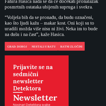
Fahira Hasica nada se da će dočekati pronalazak
posmrtnih ostataka ubijenih supruga i svekra.
“Voljela bih da se pronađu, da budu označeni,
kao što ljudi kažu – makar kost. Oni koji su to
uradili možda više nisu ni živi. Neka im to bude
na dušu i na čast”, kaže Hasica.
GRAD: DOBOJ
NESTALI U RATU
RATNI ZLOČINI
Prijavite se na
sedmični
newsletter
Detektora
Newsletter
Novinari Detektora svake