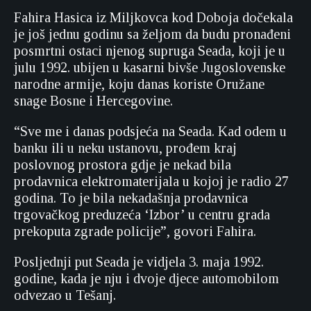
Fahira Hasica iz Miljkovca kod Doboja dočekala
je još jednu godinu sa željom da budu pronađeni
posmrtni ostaci njenog supruga Seada, koji je u
julu 1992. ubijen u kasarni bivše Jugoslovenske
narodne armije, koju danas koriste Oružane
snage Bosne i Hercegovine.
“Sve me i danas podsjeća na Seada. Kad odem u
banku ili u neku ustanovu, prođem kraj
poslovnog prostora gdje je nekad bila
prodavnica elektromaterijala u kojoj je radio 27
godina. To je bila nekadašnja prodavnica
trgovačkog preduzeća ‘Izbor’ u centru grada
prekoputa zgrade policije”, govori Fahira.
Posljednji put Seada je vidjela 3. maja 1992.
godine, kada je nju i dvoje djece automobilom
odvezao u Tešanj.