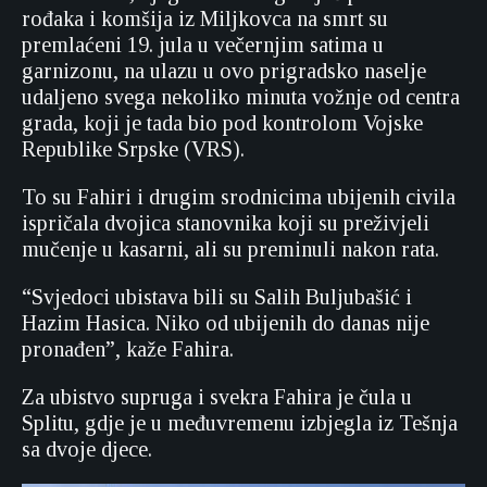
rođaka i komšija iz Miljkovca na smrt su
premlaćeni 19. jula u večernjim satima u
garnizonu, na ulazu u ovo prigradsko naselje
udaljeno svega nekoliko minuta vožnje od centra
grada, koji je tada bio pod kontrolom Vojske
Republike Srpske (VRS).
To su Fahiri i drugim srodnicima ubijenih civila
ispričala dvojica stanovnika koji su preživjeli
mučenje u kasarni, ali su preminuli nakon rata.
“Svjedoci ubistava bili su Salih Buljubašić i
Hazim Hasica. Niko od ubijenih do danas nije
pronađen”, kaže Fahira.
Za ubistvo supruga i svekra Fahira je čula u
Splitu, gdje je u međuvremenu izbjegla iz Tešnja
sa dvoje djece.