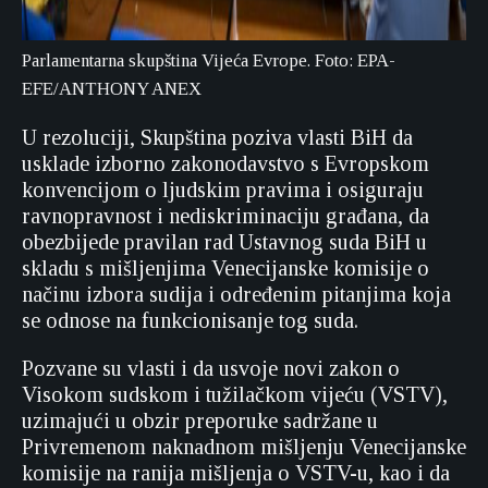
Parlamentarna skupština Vijeća Evrope. Foto: EPA-
EFE/ANTHONY ANEX
U rezoluciji, Skupština poziva vlasti BiH da
usklade izborno zakonodavstvo s Evropskom
konvencijom o ljudskim pravima i osiguraju
ravnopravnost i nediskriminaciju građana, da
obezbijede pravilan rad Ustavnog suda BiH u
skladu s mišljenjima Venecijanske komisije o
načinu izbora sudija i određenim pitanjima koja
se odnose na funkcionisanje tog suda.
Pozvane su vlasti i da usvoje novi zakon o
Visokom sudskom i tužilačkom vijeću (VSTV),
uzimajući u obzir preporuke sadržane u
Privremenom naknadnom mišljenju Venecijanske
komisije na ranija mišljenja o VSTV-u, kao i da