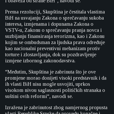
i obaveza od strane BiH“, navodi se.
Prema rezoluciji, Skupština je čestitala vlastima
BiH na usvajanju Zakona o sprečavanju sukoba
interesa, izmjenama i dopunama Zakona o
VSTV-u, Zakonu o sprečavanju pranja novca i
suzbijanju finansiranja terorizma, kao i Zakonu
kojim se ombudsman za ljudska prava određuje
kao nacionalni preventivni mehanizam protiv
torture i zlostavljanja, dok su pozdravljenje
izmjene izbornog zakonodavstva.
“Međutim, Skupština je zabrinuta što je ove
promjene morao donijeti visoki predstavnik i da
ih vlasti BiH nisu mogle usvojiti, uprkos
visokom nivou saglasnosti političkih stranaka o
suštini ovih reformi“, navodi se.
Izražena je zabrinutost zbog namjernog propusta
vlasti Republike Srpske da provedu konačne i