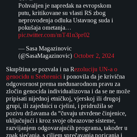
Pohvaljen je napredak na evropskom
putu, kritikovane su vlasti RS zbog
neprovođenja odluka Ustavnog suda i
pokušaja ometanja…
pic.twitter.com/mT41n3pr02
— Sasa Magazinovic
(@SasaMagazinovic)
October 2, 2024
Skupština se pozvala i na R
ezoluciju UN-a o
genocidu u Srebrenici
i ponovila da je krivična
odgovornost prema međunarodnom pravu za
zločin genocida individualizovna i da se ne može
pripisati nijednoj etničkoj, vjerskoj ili drugoj
grupi, ili zajednici u cjelini, i pridružila se
pozivu državama da “čuvaju utvrđene činjenice,
uključujući i kroz svoje obrazovne sisteme,
razvijanjem odgovarajućih programa, također u
znak sjećanja, s ciljem sprečavanja poricanja i