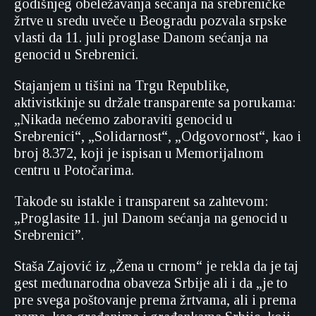
godišnjeg obeležavanja sećanja na srebreničke
žrtve u sredu uveče u Beogradu pozvala srpske
vlasti da 11. juli proglase Danom sećanja na
genocid u Srebrenici.
Stajanjem u tišini na Trgu Republike,
aktivistkinje su držale transparente sa porukama:
„Nikada nećemo zaboraviti genocid u
Srebrenici“, „Solidarnost“, „Odgovornost“, kao i
broj 8.372, koji je ispisan u Memorijalnom
centru u Potočarima.
Takođe su istakle i transparent sa zahtevom:
„Proglasite 11. jul Danom sećanja na genocid u
Srebrenici”.
Staša Zajović iz „Žena u crnom“ je rekla da je taj
gest međunarodna obaveza Srbije ali i da „je to
pre svega poštovanje prema žrtvama, ali i prema