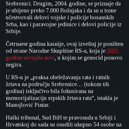
Srebrenici. Drugim, 2004. godine, se priznaje da
je ubijeno preko 7.000 Bošnjaka i da su u tome
učestvovali delovi vojske i policije bosanskih
Srba, kao i paravojne jedinice i delovi policije iz
Srbije.
Četrnaest godina kasnije, ovaj izveštaj je poništen
od strane Narodne Skupštine RS-a, koja je
2021.
godine usvojila novi
, u kojim se genocid ponovo
negira.
U RS-u je „praksa obeležavanja rata i ratnih
žrtava na području Srebrenice… (tokom tih
godina) isključivo bila fokusirana na
memorijalizaciju srpskih žrtava rata“, istakla je
Manojlović Pintar.
Haški tribunal, Sud BiH te pravosuđa u Srbiji i
Hrvatskoj do sada su osudili ukupno 54 osobe na