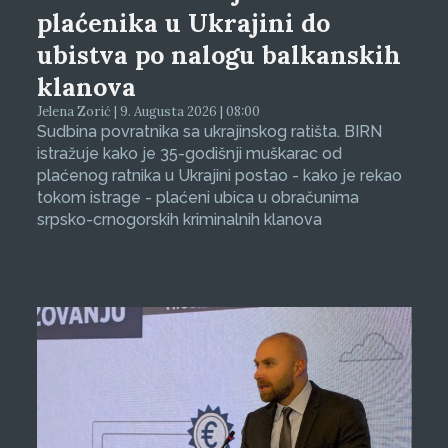
plaćenika u Ukrajini do
ubistva po nalogu balkanskih
klanova
Jelena Zorić | 9. Augusta 2026 | 08:00
Sudbina povratnika sa ukrajinskog ratišta. BIRN
istražuje kako je 35-godišnji muškarac od
plaćenog ratnika u Ukrajini postao - kako je rekao
tokom istrage - plaćeni ubica u obračunima
srpsko-crnogorskih kriminalnih klanova