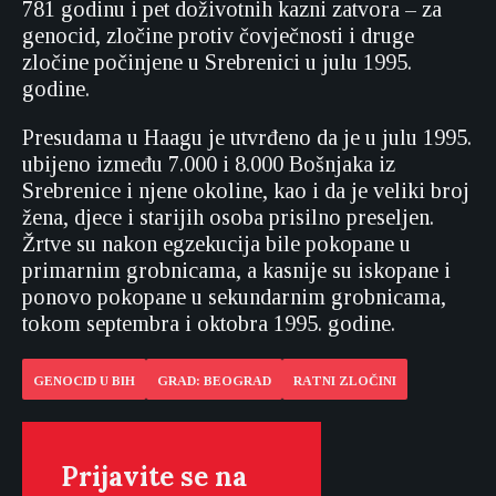
781 godinu i pet doživotnih kazni zatvora – za
genocid, zločine protiv čovječnosti i druge
zločine počinjene u Srebrenici u julu 1995.
godine.
Presudama u Haagu je utvrđeno da je u julu 1995.
ubijeno između 7.000 i 8.000 Bošnjaka iz
Srebrenice i njene okoline, kao i da je veliki broj
žena, djece i starijih osoba prisilno preseljen.
Žrtve su nakon egzekucija bile pokopane u
primarnim grobnicama, a kasnije su iskopane i
ponovo pokopane u sekundarnim grobnicama,
tokom septembra i oktobra 1995. godine.
GENOCID U BIH
GRAD: BEOGRAD
RATNI ZLOČINI
Prijavite se na