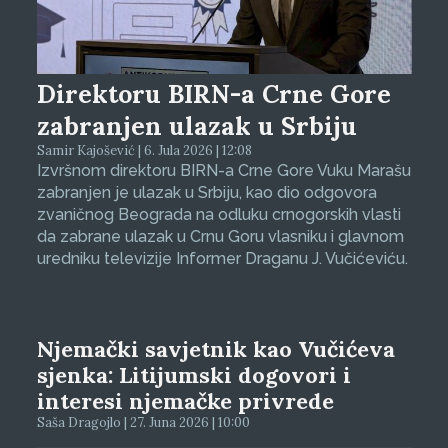
Direktoru BIRN-a Crne Gore
zabranjen ulazak u Srbiju
Samir Kajošević | 6. Jula 2026 | 12:08
Izvršnom direktoru BIRN-a Crne Gore Vuku Marašu
zabranjen je ulazak u Srbiju, kao dio odgovora
zvaničnog Beograda na odluku crnogorskih vlasti
da zabrane ulazak u Crnu Goru vlasniku i glavnom
uredniku televizije Informer Draganu J. Vučićeviću.
Njemački savjetnik kao Vučićeva
sjenka: Litijumski dogovori i
interesi njemačke privrede
Saša Dragojlo | 27. Juna 2026 | 10:00