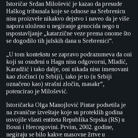
Istoričar Srđan Milošević je kazao da presude
Haškog tribunala koje se odnose na Srebrenicu
nisu proizvele nikakvo dejstvo i naveo da je više
napora uloženo u negiranje genocida nego u
uspostavljanje „katarzične veze prema onome što
se dogodilo tih julskih dana u Srebrenici“.
„U tom kontekstu se zapravo podrazumeva da oni
koji su osuđeni u Hagu nisu odgovorni, Mladić,
Karadžić i tako dalje, oni nikada nisu imenovani
kao zločinci (u Srbiji), iako je to (u Srbiji
označeno kao) strašni zločin, masakr“,
potencirao je Milošević.
Istoričarka Olga Manojlović Pintar podsetila je
na zvanične izveštaje koje su proteklih godina
usvojile vlasti entiteta Republika Srpska (RS) u
Bosni i Hercegovini. Prvim, 2002. godine,
negiraju se bilo kakve masovne žrtve u