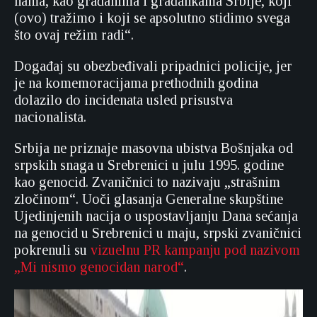
nama, kao građanima i građankama Srbije, koji
(ovo) tražimo i koji se apsolutno stidimo svega
što ovaj režim radi“.
Događaj su obezbeđivali pripadnici policije, jer
je na komemoracijama prethodnih godina
dolazilo do incidenata usled prisustva
nacionalista.
Srbija ne priznaje masovna ubistva Bošnjaka od
srpskih snaga u Srebrenici u julu 1995. godine
kao genocid. Zvaničnici to nazivaju „strašnim
zločinom“. Uoči glasanja Generalne skupštine
Ujedinjenih nacija o uspostavljanju Dana sećanja
na genocid u Srebrenici u maju, srpski zvaničnici
pokrenuli su
vizuelnu PR kampanju pod nazivom
„Mi nismo genocidan narod“
.