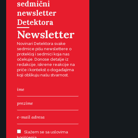
sedmični
newsletter
Detektora
Newsletter
Novinari Detektora svake
sedmice pišu newslettere o
protekloj i sedmici koja nas
očekuje. Donose detalje iz
redakcije, iskrene reakcije na
priče i kontekst o događajima
koji oblikuju našu stvarnost.
Slažem se sa uslovima
korišćenja