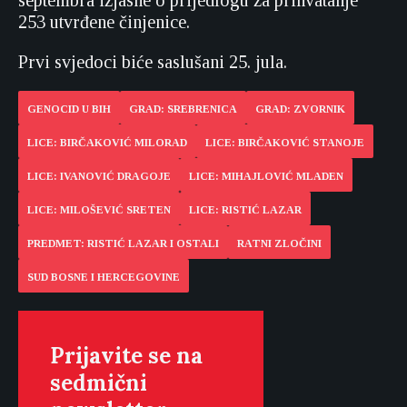
septembra izjasne o prijedlogu za prihvatanje
253 utvrđene činjenice.
Prvi svjedoci biće saslušani 25. jula.
GENOCID U BIH
GRAD: SREBRENICA
GRAD: ZVORNIK
LICE: BIRČAKOVIĆ MILORAD
LICE: BIRČAKOVIĆ STANOJE
LICE: IVANOVIĆ DRAGOJE
LICE: MIHAJLOVIĆ MLADEN
LICE: MILOŠEVIĆ SRETEN
LICE: RISTIĆ LAZAR
PREDMET: RISTIĆ LAZAR I OSTALI
RATNI ZLOČINI
SUD BOSNE I HERCEGOVINE
Prijavite se na
sedmični