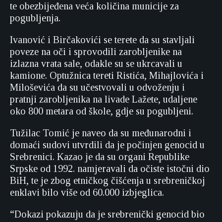
te obezbijeđena veća količina municije za
pogubljenja.
Ivanović i Birčakovići se terete da su stavljali
poveze na oči i sprovodili zarobljenike na
izlazna vrata sale, odakle su se ukrcavali u
kamione. Optužnica tereti Ristića, Mihajlovića i
Miloševića da su učestvovali u odvoženju i
pratnji zarobljenika na livade Lažete, udaljene
oko 800 metara od škole, gdje su pogubljeni.
Tužilac Tomić je naveo da su međunarodni i
domaći sudovi utvrdili da je počinjen genocid u
Srebrenici. Kazao je da su organi Republike
Srpske od 1992. namjeravali da očiste istočni dio
BiH, te je zbog etničkog čišćenja u srebreničkoj
enklavi bilo više od 60.000 izbjeglica.
“Dokazi pokazuju da je srebrenički genocid bio