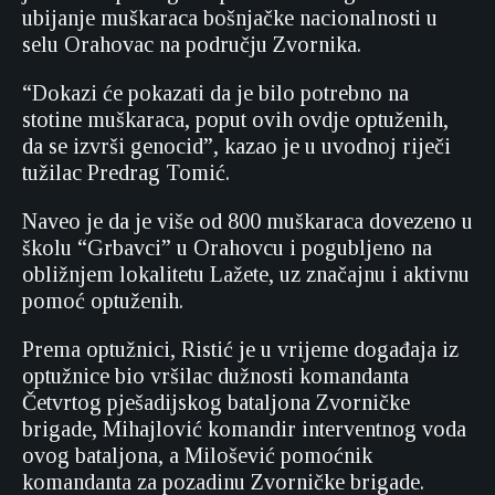
ubijanje muškaraca bošnjačke nacionalnosti u
selu Orahovac na području Zvornika.
“Dokazi će pokazati da je bilo potrebno na
stotine muškaraca, poput ovih ovdje optuženih,
da se izvrši genocid”, kazao je u uvodnoj riječi
tužilac Predrag Tomić.
Naveo je da je više od 800 muškaraca dovezeno u
školu “Grbavci” u Orahovcu i pogubljeno na
obližnjem lokalitetu Lažete, uz značajnu i aktivnu
pomoć optuženih.
Prema optužnici, Ristić je u vrijeme događaja iz
optužnice bio vršilac dužnosti komandanta
Četvrtog pješadijskog bataljona Zvorničke
brigade, Mihajlović komandir interventnog voda
ovog bataljona, a Milošević pomoćnik
komandanta za pozadinu Zvorničke brigade.