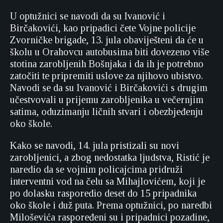
U optužnici se navodi da su Ivanović i
Birčakovići, kao pripadici čete Vojne policije
Zvorničke brigade, 13. jula obaviješteni da će u
školu u Orahovcu autobusima biti dovezeno više
stotina zarobljenih Bošnjaka i da ih je potrebno
zatočiti te pripremiti uslove za njihovo ubistvo.
Navodi se da su Ivanović i Birčakovići s drugim
učestvovali u prijemu zarobljenika u večernjim
satima, oduzimanju ličnih stvari i obezbjeđenju
oko škole.
Kako se navodi, 14. jula pristizali su novi
zarobljenici, a zbog nedostatka ljudstva, Ristić je
naredio da se vojnim policajcima pridruži
interventni vod na čelu sa Mihajlovićem, koji je
po dolasku rasporedio deset do 15 pripadnika
oko škole i duž puta. Prema optužnici, po naredbi
Miloševića raspoređeni su i pripadnici pozadine,