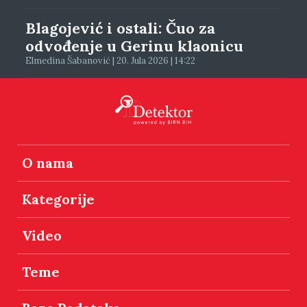
Blagojević i ostali: Čuo za
odvođenje u Gerinu klaonicu
Elmedina Šabanović | 20. Jula 2026 | 14:22
O nama
Kategorije
Video
Teme