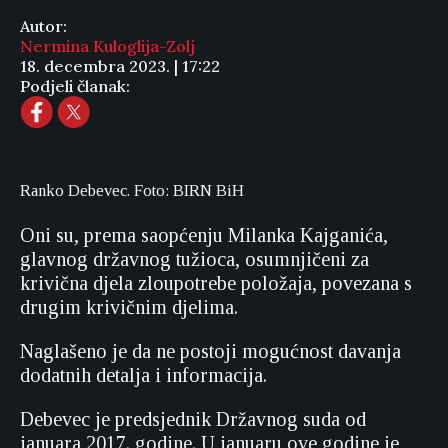
Autor:
Nermina Kuloglija-Zolj
18. decembra 2023. | 17:22
Podjeli članak:
Ranko Debevec. Foto: BIRN BiH
Oni su, prema saopćenju Milanka Kajganića,
glavnog državnog tužioca, osumnjičeni za
krivična djela zloupotrebe položaja, povezana s
drugim krivičnim djelima.
Naglašeno je da ne postoji mogućnost davanja
dodatnih detalja i informacija.
Debevec je predsjednik Državnog suda od
januara 2017. godine. U januaru ove godine je