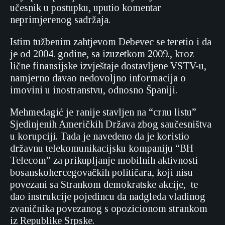
učesnik u postupku, uputio komentar
neprimjerenog sadržaja.
Istim tužbenim zahtjevom Debevec se teretio i da
je od 2004. godine, sa izuzetkom 2009., kroz
lične finansijske izvještaje dostavljene VSTV-u,
namjerno davao nedovoljno informacija o
imovini u inostranstvu, odnosno Španiji.
Mehmedagić je ranije stavljen na “crnu listu”
Sjedinjenih Američkih Država zbog saučesništva
u korupciji. Tada je navedeno da je koristio
državnu telekomunikacijsku kompaniju “BH
Telecom” za prikupljanje mobilnih aktivnosti
bosanskohercegovačkih političara, koji nisu
povezani sa Strankom demokratske akcije, te
dao instrukcije pojedincu da nadgleda vladinog
zvaničnika povezanog s opozicionom strankom
iz Republike Srpske.