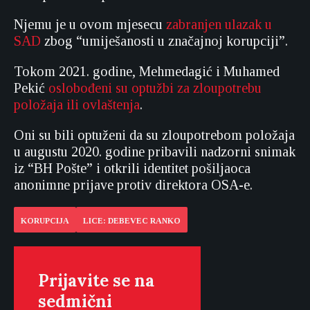
Njemu je u ovom mjesecu
zabranjen ulazak u
SAD
zbog “umiješanosti u značajnoj korupciji”.
Tokom 2021. godine, Mehmedagić i Muhamed
Pekić
oslobođeni su optužbi za zloupotrebu
položaja ili ovlaštenja
.
Oni su bili optuženi da su zloupotrebom položaja
u augustu 2020. godine pribavili nadzorni snimak
iz “BH Pošte” i otkrili identitet pošiljaoca
anonimne prijave protiv direktora OSA-e.
KORUPCIJA
LICE: DEBEVEC RANKO
Prijavite se na
sedmični