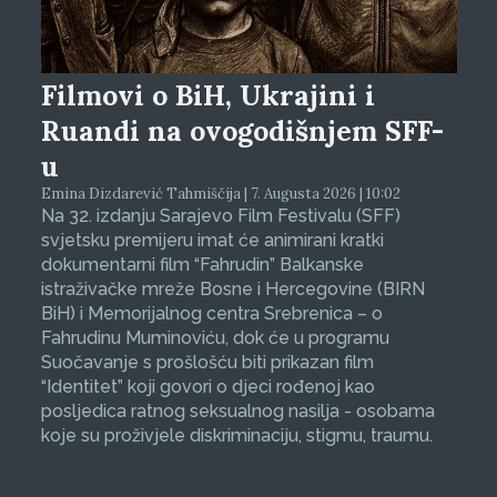
Filmovi o BiH, Ukrajini i
Ruandi na ovogodišnjem SFF-
u
Emina Dizdarević Tahmiščija | 7. Augusta 2026 | 10:02
Na 32. izdanju Sarajevo Film Festivalu (SFF)
svjetsku premijeru imat će animirani kratki
dokumentarni film “Fahrudin” Balkanske
istraživačke mreže Bosne i Hercegovine (BIRN
BiH) i Memorijalnog centra Srebrenica – o
Fahrudinu Muminoviću, dok će u programu
Suočavanje s prošlošću biti prikazan film
“Identitet” koji govori o djeci rođenoj kao
posljedica ratnog seksualnog nasilja - osobama
koje su proživjele diskriminaciju, stigmu, traumu.