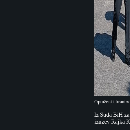
Optuženi i branio
Iz Suda BiH z
izuzev Rajka K