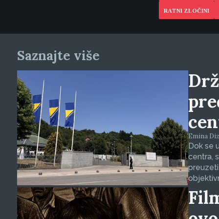
RATNI ZLOČINI
Saznajte više
Drž
pre
cen
Emina Dizd
Dok se u
centra, 
preuzeti
objektiv
Fil
ovo