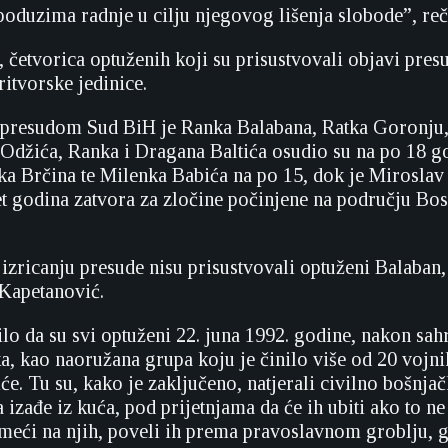
poduzima radnje u cilju njegovog lišenja slobode”, reč
, četvorica optuženih koji su prisustvovali objavi pre
itvorske jedinice.
presudom Sud BiH je Ranka Balabana, Ratka Goronju,
 Odžića, Ranka i Dragana Baltića osudio su na po 18 g
ka Brčina te Milenka Babića na po 15, dok je Mirosla
t godina zatvora za zločine počinjene na području Bo
 izricanju presude nisu prisustvovali optuženi Balaban
 Kapetanović.
ilo da su svi optuženi 22. juna 1992. godine, nakon sa
a, kao naoružana grupa koju je činilo više od 20 vojni
iće. Tu su, kako je zaključeno, natjerali civilno bošnja
 izađe iz kuća, pod prijetnjama da će ih ubiti ako to ne
ameći na njih, poveli ih prema pravoslavnom groblju, g