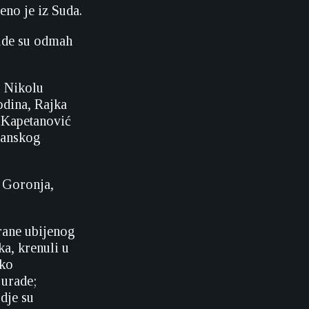
eno je iz Suda.
sude su odmah
 Nikolu
odina, Rajka
v Kapetanović
sanskog
, Goronja,
hrane ubijenog
ka, krenuli u
čko
 urade;
dje su