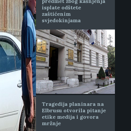
predmet zbog kašnjenja
isplate odštete
zaštićenim
svjedokinjama
Tragedija planinara na
Elbrusu otvorila pitanje
etike medija i govora
mržnje