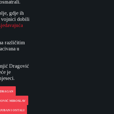
osmatrali.
je, gdje ih
 vojnici dobili
sjedavajuća
a različitim
bacivana u
onjić Dragović
eće je
jeseci.
Ć DRAGAN
NOVIĆ MIROSLAV
JUBAN I OSTALI