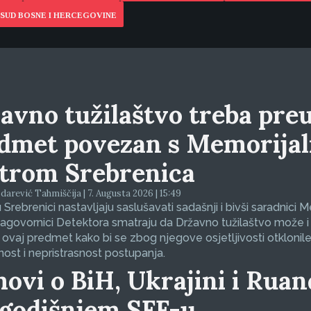
SUD BOSNE I HERCEGOVINE
avno tužilaštvo treba preu
dmet povezan s Memorija
trom Srebrenica
arević Tahmiščija | 7. Augusta 2026 | 15:49
 Srebrenici nastavljaju saslušavati sadašnji i bivši saradnici 
sagovornici Detektora smatraju da Državno tužilaštvo može i
 ovaj predmet kako bi se zbog njegove osjetljivosti otklonil
nost i nepristrasnost postupanja.
movi o BiH, Ukrajini i Ruan
godišnjem SFF-u