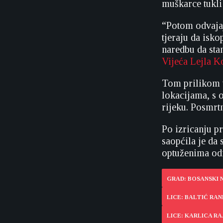
muškarce tukli
“Potom odvajaj
tjeraju da isko
naredbu da sta
Vijeća Lejla K
Tom prilikom u
lokacijama, s 
rijeku. Posmrtn
Po izricanju p
saopćila je da
optuženima odr
GRAD: BOSANSKI 
LICE: BALTIĆ RA
LICE: KARLICA R