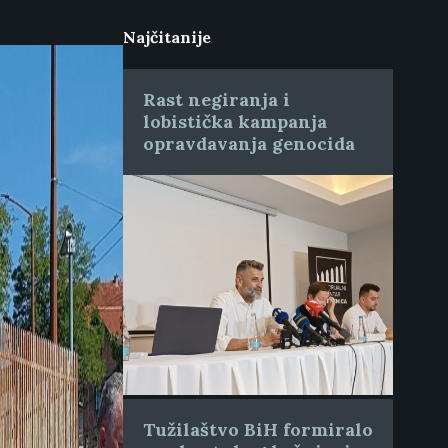
Najčitanije
Rast negiranja i
lobistička kampanja
opravdavanja genocida
Tužilaštvo BiH formiralo