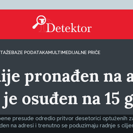
TAŽE
BAZE PODATAKA
MULTIMEDIJALNE PRIČE
nije pronađen na 
je osuđen na 15 
pene presude odredio pritvor desetorici optuženih 
nađen na adresi i trenutno se poduzimaju radnje s cil