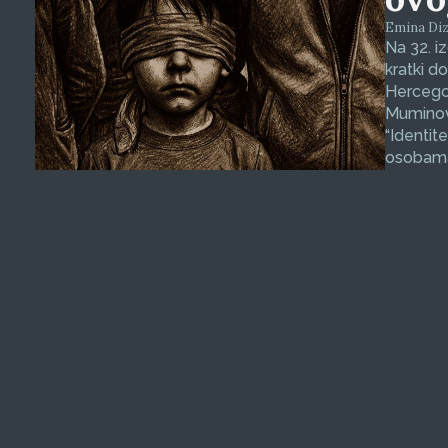
Emina Dizd
Na 32. i
kratki d
Hercegov
Muminovi
“Identit
osobama 