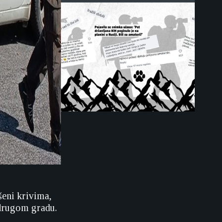
šeni krivima,
 drugom gradu.