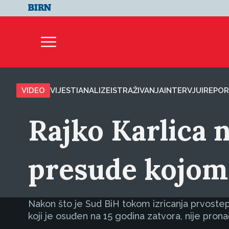
VIDEO
VIJESTI
ANALIZE
ISTRAŽIVANJA
INTERVJUI
REPOR
Rajko Karlica 
presude kojom 
Nakon što je Sud BiH tokom izricanja prvoste
koji je osuđen na 15 godina zatvora, nije pro