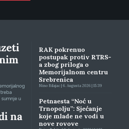
zeti
RAK pokrenuo
lnim
postupak protiv RTRS-
a zbog priloga o
Memorijalnom centru
Srebrenica
Memorijalnog
Nino Bilajac | 6. Augusta 2026 | 15:39
 treba
e sumnje u
Petnaesta “Noć u
Trnopolju”: Sjećanje
di na
koje mlade ne vodi u
nove rovove