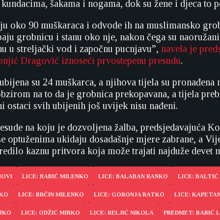
 kundacima, šakama i nogama, dok su žene i djeca to p
u oko 90 muškaraca i odvode ih na muslimansko grobl
paju grobnicu i stanu oko nje, nakon čega su naoružani
nu u streljački vod i započnu pucnjavu”,
navela je pred
onjić Dragović iznoseći prvostepenu presudu
.
bijena su 24 muškarca, a njihova tijela su pronađena n
obzirom na to da je grobnica prekopavana, a tijela pre
i ostaci svih ubijenih još uvijek nisu nađeni.
resude na koju je dozvoljena žalba, predsjedavajuća K
 se optuženima ukidaju dosadašnje mjere zabrane, a Vij
edilo kaznu pritvora koja može trajati najduže devet m
NOVI
LICE: BABIĆ MILENKO
LICE: BALABAN RANKO
LICE: BALTI
NKO
LICE: BRČIN MILENKO
LICE: GORONJA RATKO
LICE: KAPETA
AJKO
LICE: ODŽIĆ MIRKO
LICE: RELJIĆ NIKOLA
PREDMET: BABIĆ L