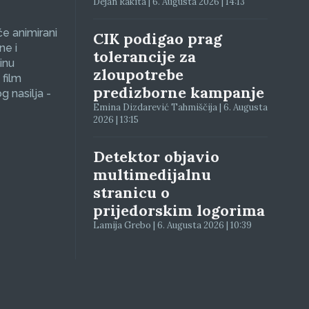
Dejan Rakita | 6. Augusta 2026 | 14:13
će animirani
CIK podigao prag
ne i
tolerancije za
inu
zloupotrebe
 film
predizborne kampanje
g nasilja -
Emina Dizdarević Tahmiščija | 6. Augusta
2026 | 13:15
Detektor objavio
multimedijalnu
stranicu o
prijedorskim logorima
Lamija Grebo | 6. Augusta 2026 | 10:39