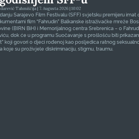
arević Tahmiščija | 7. Augusta 2026 | 10:02
zdanju Sarajevo Film Festivalu (SFF) svjetsku premijeru imat 
okumentarni film “Fahrudin” Balkanske istraživačke mreže Bos
ine (BIRN BiH) i Memorijalnog centra Srebrenica – o Fahrud
ću, dok će u programu Suočavanje s prošlošću biti prikazan
et” koji govori o djeci rođenoj kao posljedica ratnog seksualno
koje su proživjele diskriminaciju, stigmu, traumu.