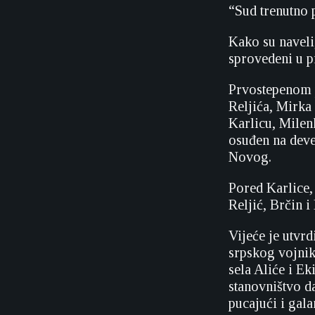
“Sud trenutno 
Kako su naveli
sprovedeni u pr
Prvostepenom 
Reljića, Mirka
Karlicu, Milen
osuđen na deve
Novog.
Pored Karlice,
Reljić, Brčin i
Vijeće je utvrd
srpskog vojnik
sela Aliće i Ek
stanovništvo da
pucajući i gal