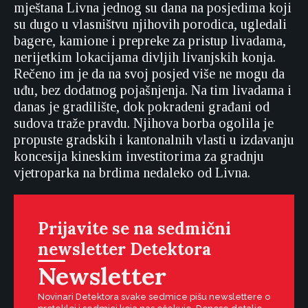
mještana Livna jednog su dana na posjedima koji
su dugo u vlasništvu njihovih porodica, ugledali
bagere, kamione i prepreke za pristup livadama,
nerijetkim lokacijama divljih livanjskih konja.
Rečeno im je da na svoj posjed više ne mogu da
uđu, bez dodatnog pojašnjenja. Na tim livadama i
danas je gradilište, dok pokradeni građani od
sudova traže pravdu. Njihova borba ogolila je
propuste gradskih i kantonalnih vlasti u izdavanju
koncesija kineskim investitorima za gradnju
vjetroparka na brdima nedaleko od Livna.
Prijavite se na sedmični
newsletter Detektora
Newsletter
Novinari Detektora svake sedmice pišu newslettere o