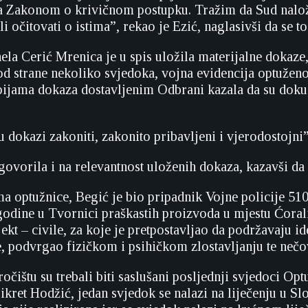
 sa Zakonom o krivičnom postupku. Tražim da Sud naloži
i očitovati o istima”, rekao je Ezić, naglasivši da se 
nela Cerić Mrenica je u spis uložila materijalne dokaz
 od strane nekoliko svjedoka, vojna evidencija optuženo
ijama dokaza dostavljenim Odbrani kazala da su dokum
 dokazi zakoniti, zakonito pribavljeni i vjerodostojni”
govorila i na relevantnost uloženih dokaza, kazavši da 
 optužnice, Begić je bio pripadnik Vojne policije 510
godine u Tvornici praškastih proizvoda u mjestu Ćorali
jekt – civile, za koje je pretpostavljao da podržavaj
 podvrgao fizičkom i psihičkom zlostavljanju te neč
očištu su trebali biti saslušani posljednji svjedoci Op
Fikret Hodžić, jedan svjedok se nalazi na liječenju u S