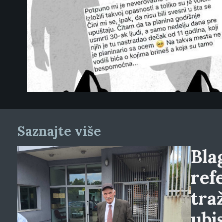
Saznajte više
Blag
ref
tra
ubi