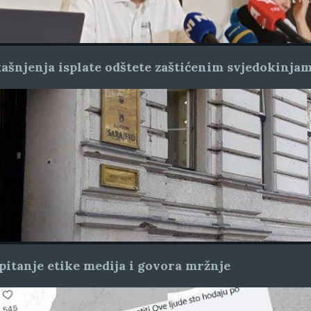
ašnjenja isplate odštete zaštićenim svjedokinja
pitanje etike medija i govora mržnje