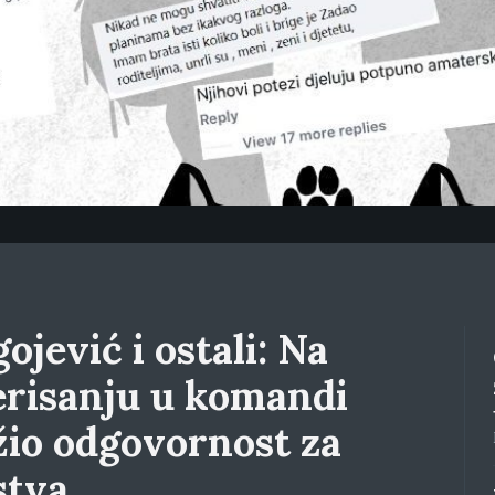
ojević i ostali: Na
erisanju u komandi
žio odgovornost za
stva