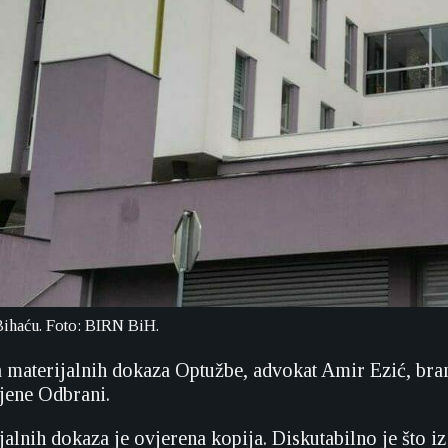
Bihaću. Foto: BIRN BiH.
a materijalnih dokaza Optužbe, advokat Amir Ezić, bra
jene Odbrani.
alnih dokaza je ovjerena kopija. Diskutabilno je što iz 