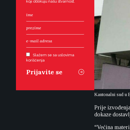
koji oblikuju našu stvarnost.
Slažem se sa uslovima
korišćenja
Kantonalni sud u 
Prije izvođenj
dokaze dostavl
“Većina materij