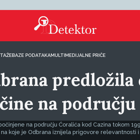
TAŽE
BAZE PODATAKA
MULTIMEDIJALNE PRIČE
brana predložila 
očine na području
počinjene na području Ćoralića kod Cazina tokom 199
a koje je Odbrana iznijela prigovore relevantnosti i 