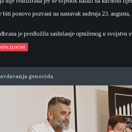
a nije realizirana jer se svjedok nalazi na kućnom lije
e biti ponovo pozvani na nastavak suđenja 23. augusta
Odbrana je predložila saslušanje optuženog u svojstvu s
ATNI ZLOČINI
ravdavanja genocida