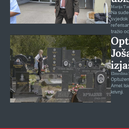
Marija Tauš
Na suđen
svjedok 
referisa
tražio o
Opt
Još
izj
Elmedina Š
Optuženi
Amel Isi
krivnji.