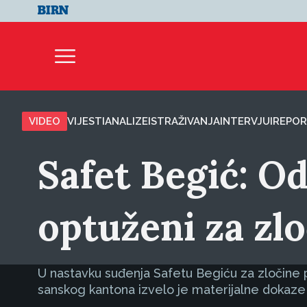
VIDEO
VIJESTI
ANALIZE
ISTRAŽIVANJA
INTERVJUI
REPOR
Safet Begić: Od
optuženi za zl
U nastavku suđenja Safetu Begiću za zločine 
sanskog kantona izvelo je materijalne dokaze n