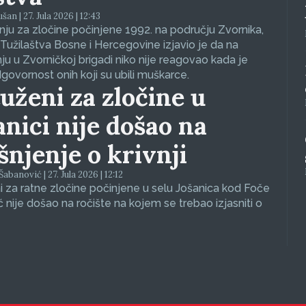
an | 27. Jula 2026 | 12:43
ju za zločine počinjene 1992. na području Zvornika,
Tužilaštva Bosne i Hercegovine izjavio je da na
nju u Zvorničkoj brigadi niko nije reagovao kada je
dgovornost onih koji su ubili muškarce.
uženi za zločine u
anici nije došao na
ašnjenje o krivnji
abanović | 27. Jula 2026 | 12:12
 za ratne zločine počinjene u selu Jošanica kod Foče
ć nije došao na ročište na kojem se trebao izjasniti o