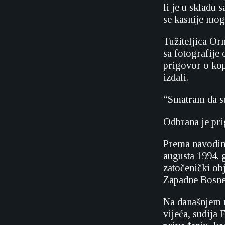
li je u skladu
se kasnije mogl
Tužiteljica Or
sa fotografije
prigovor o kop
izdali.
“Smatram da su
Odbrana je pri
Prema navodima
augusta 1994. 
zatočenički ob
Zapadne Bosne,
Na današnjem r
vijeća, sudija 