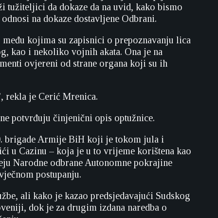
 tužiteljici da dokaze da na uvid, kako bismo
to odnosi na dokaze dostavljene Odbrani.
e, među kojima su zapisnici o prepoznavanju lica
g, kao i nekoliko vojnih akata. Ona je na
enti ovjereni od strane organa koji su ih
, rekla je Cerić Mrenica.
ne potvrđuju činjenični opis optužnice.
. brigade Armije BiH koji je tokom jula i
ći u Cazinu – koja je u to vrijeme korištena kao
u ideju Narodne odbrane Autonomne pokrajine
ovječnom postupanju.
tužbe, ali kako je kazao predsjedavajući Sudskog
loveniji, dok je za drugim izdana naredba o