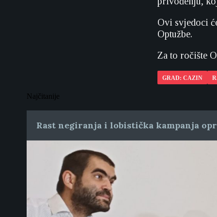
privođenju, koj
Ovi svjedoci ć
Optužbe.
Za to ročište 
GRAD: CAZIN
R
Najčitanije
Rast negiranja i lobistička kampanja op