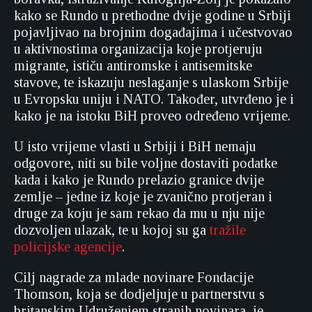
kako se Rundo u prethodne dvije godine u Srbiji
pojavljivao na brojnim događajima i učestvovao
u aktivnostima organizacija koje protjeruju
migrante, ističu antiromske i antisemitske
stavove, te iskazuju neslaganje s ulaskom Srbije
u Evropsku uniju i NATO. Također, utvrđeno je i
kako je na istoku BiH proveo određeno vrijeme.
U isto vrijeme vlasti u Srbiji i BiH nemaju
odgovore, niti su bile voljne dostaviti podatke
kada i kako je Rundo prelazio granice dvije
zemlje – jedne iz koje je zvanično protjeran i
druge za koju je sam rekao da mu u nju nije
dozvoljen ulazak, te u kojoj su ga
tražile
policijske agencije
.
Cilj nagrade za mlade novinare Fondacije
Thomson, koja se dodjeljuje u partnerstvu s
britanskim Udruženjem stranih novinara, je