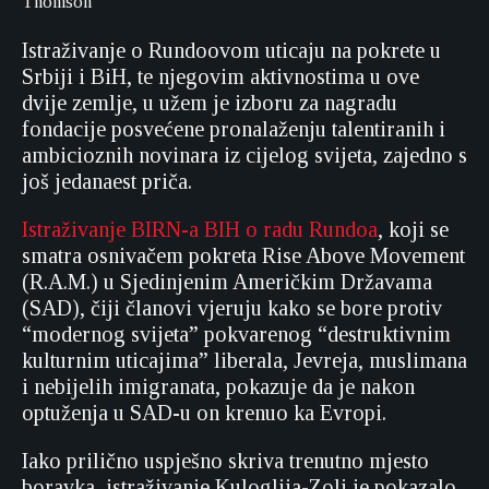
Thomson
Istraživanje o Rundoovom uticaju na pokrete u
Srbiji i BiH, te njegovim aktivnostima u ove
dvije zemlje, u užem je izboru za nagradu
fondacije posvećene pronalaženju talentiranih i
ambicioznih novinara iz cijelog svijeta, zajedno s
još jedanaest priča.
Istraživanje BIRN-a BIH o radu Rundoa
, koji se
smatra osnivačem pokreta Rise Above Movement
(R.A.M.) u Sjedinjenim Američkim Državama
(SAD), čiji članovi vjeruju kako se bore protiv
“modernog svijeta” pokvarenog “destruktivnim
kulturnim uticajima” liberala, Jevreja, muslimana
i nebijelih imigranata, pokazuje da je nakon
optuženja u SAD-u on krenuo ka Evropi.
Iako prilično uspješno skriva trenutno mjesto
boravka, istraživanje Kuloglija-Zolj je pokazalo