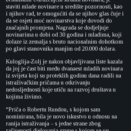
staviti mlade novinare u središte pozornosti, kao
i njihov rad, te omogućiti da se njihov glas čuje i
da se osjeti moć novinarstva koje dovodi do
značajnih promjena. Nagrada se dodjeljuje
novinarima u dobi od 30 godina i mlađima, koji
dolaze iz zemalja s bruto nacionalnim dohotkom
po glavi stanovnika manjim od 20.000 dolara.
Kuloglija-Zolj je nakon objavljivana liste kazala
da joj je čast biti među dvanaest mladih novinara
iz svijeta koji su proteklih godinu dana radili na
istraživačkim pričama u otkrivanju
nedosljednosti koje utiču na razvoj društava u
kojima živimo.
“Priča o Robertu Rundou, s kojom sam
nominirana, bila je novo iskustvo u odnosu na
ranija istraživanja – s jedne strane zbog
raširenosti djelovanja grupe s kojom se on