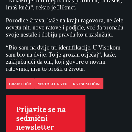
“Nekako je bilo lijepo. Imaš porodicu, odrastaš,
imaš kuću“, rekao je Hikmet.
Porodice žrtava, kaže na kraju ragovora, ne žele
osvetu niti nove ratove i podjele, već da pronađu
svoje nestale i dobiju pravdu koju zaslužuju.
“Bio sam na dvije-tri identifikacije. U Visokom
sam bio na dvije. To je grozan osjećaj“, kaže,
zaključujući da oni, koji govore o novim
ratovima, nisu to prošli u životu.
GRAD: FOČA
NESTALI U RATU
RATNI ZLOČINI
Prijavite se na
sedmični
newsletter