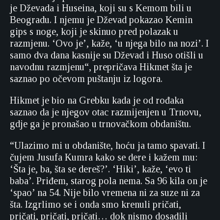
je Dževada i Huseina, koji su s Kemom bili u
Beogradu. I njemu je Dževad pokazao Kemin
gips s noge, koji je skinuo pred polazak u
razmjenu. ‘Ovo je’, kaže, ‘u njega bilo na nozi’. I
samo dva dana kasnije su Dževad i Huso otišli u
navodnu razmjenu“, prepričava Hikmet šta je
saznao po očevom puštanju iz logora.
Hikmet je bio na Grebku kada je od rođaka
saznao da je njegov otac razmijenjen u Trnovu,
gdje ga je pronašao u trnovačkom obdaništu.
“Ulazimo mi u obdanište, hoću ja tamo spavati. I
čujem Jusufa Kumra kako se dere i kažem mu:
‘Šta je, ba, šta se dereš?’. ‘Hiki’, kaže, ‘evo ti
baba’. Priđem, starog pola nema. Sa 96 kila on je
‘spao’ na 54. Nije bilo vremena ni za suze ni za
šta. Izgrlimo se i onda smo krenuli pričati,
pričati, pričati, pričati… dok nismo dosadili