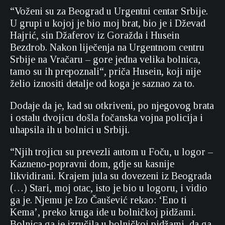
“Voženi su za Beograd u Urgentni centar Srbije.
U grupi u kojoj je bio moj brat, bio je i Dževad
Hajrić, sin Džaferov iz Goražda i Husein
Bezdrob. Nakon liječenja na Urgentnom centru
Srbije na Vračaru – gore jedna velika bolnica,
tamo su ih prepoznali“, priča Husein, koji nije
želio iznositi detalje od koga je saznao za to.
Dodaje da je, kad su otkriveni, po njegovog brata
i ostalu dvojicu došla fočanska vojna policija i
uhapsila ih u bolnici u Srbiji.
“Njih trojicu su prevezli autom u Foču, u logor –
Kazneno-popravni dom, gdje su kasnije
likvidirani. Krajem jula su dovezeni iz Beograda
(…) Stari, moj otac, isto je bio u logoru, i vidio
ga je. Njemu je Izo Čaušević rekao: ‘Eno ti
Kema’, preko kruga ide u bolničkoj pidžami.
Bolnica ga je izručila u bolničkoj pidžami, da ga