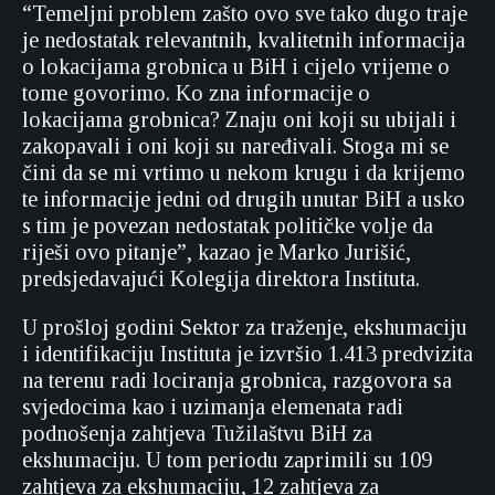
“Temeljni problem zašto ovo sve tako dugo traje
je nedostatak relevantnih, kvalitetnih informacija
o lokacijama grobnica u BiH i cijelo vrijeme o
tome govorimo. Ko zna informacije o
lokacijama grobnica? Znaju oni koji su ubijali i
zakopavali i oni koji su naređivali. Stoga mi se
čini da se mi vrtimo u nekom krugu i da krijemo
te informacije jedni od drugih unutar BiH a usko
s tim je povezan nedostatak političke volje da
riješi ovo pitanje”, kazao je Marko Jurišić,
predsjedavajući Kolegija direktora Instituta.
U prošloj godini Sektor za traženje, ekshumaciju
i identifikaciju Instituta je izvršio 1.413 predvizita
na terenu radi lociranja grobnica, razgovora sa
svjedocima kao i uzimanja elemenata radi
podnošenja zahtjeva Tužilaštvu BiH za
ekshumaciju. U tom periodu zaprimili su 109
zahtjeva za ekshumaciju, 12 zahtjeva za