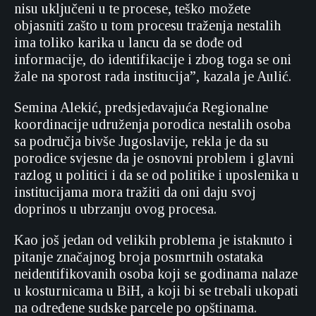
nisu uključeni u te procese, teško možete
objasniti zašto u tom procesu traženja nestalih
ima toliko karika u lancu da se dođe od
informacije, do identifikacije i zbog toga se oni
žale na sporost rada institucija”, kazala je Aulić.
Semina Alekić, predsjedavajuća Regionalne
koordinacije udruženja porodica nestalih osoba
sa područja bivše Jugoslavije, rekla je da su
porodice svjesne da je osnovni problem i glavni
razlog u politici i da se od politike i uposlenika u
institucijama mora tražiti da oni daju svoj
doprinos u ubrzanju ovog procesa.
Kao još jedan od velikih problema je istaknuto i
pitanje značajnog broja posmrtnih ostataka
neidentifikovanih osoba koji se godinama nalaze
u kosturnicama u BiH, a koji bi se trebali ukopati
na određene sudske parcele po opštinama.