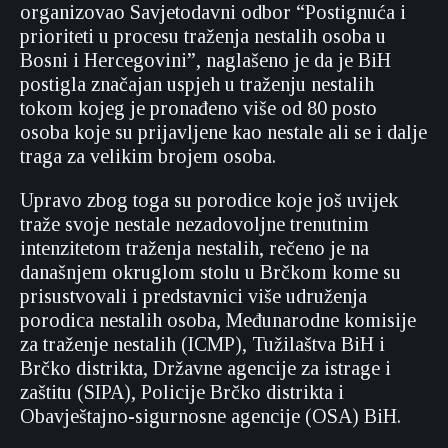
organizovao Savjetodavni odbor “Postignuća i
prioriteti u procesu traženja nestalih osoba u
Bosni i Hercegovini”, naglašeno je da je BiH
postigla značajan uspjeh u traženju nestalih
tokom kojeg je pronađeno više od 80 posto
osoba koje su prijavljene kao nestale ali se i dalje
traga za velikim brojem osoba.
Upravo zbog toga su porodice koje još uvijek
traže svoje nestale nezadovoljne trenutnim
intenzitetom traženja nestalih, rečeno je na
današnjem okruglom stolu u Brčkom kome su
prisustvovali i predstavnici više udruženja
porodica nestalih osoba, Međunarodne komisije
za traženje nestalih (ICMP), Tužilaštva BiH i
Brčko distrikta, Državne agencije za istrage i
zaštitu (SIPA), Policije Brčko distrikta i
Obavještajno-sigurnosne agencije (OSA) BiH.