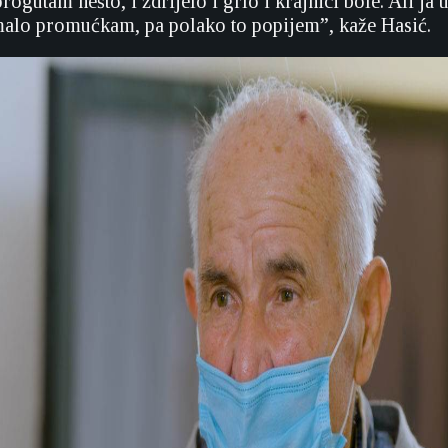
rogutam nešto, i ždrijelo i grlo i krajnici bole. Ali j
malo promućkam, pa polako to popijem”, kaže Hasić.