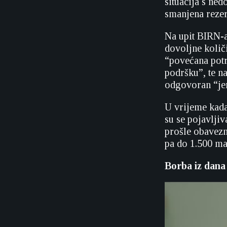
situacija s ne
smanjena rezerv
Na upit BIRN-a
dovoljne količ
“povećana potr
podršku”, te na
odgovoran “jer 
U vrijeme kada
su se pojavljiv
prošle obavezn
pa do 1.500 ma
Borba iz dana