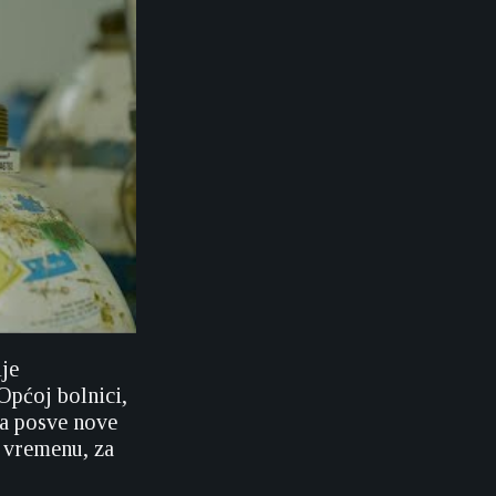
ije
Općoj bolnici,
va posve nove
m vremenu, za