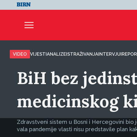
VIDEO
VIJESTI
ANALIZE
ISTRAŽIVANJA
INTERVJUI
REPOR
BiH bez jedins
medicinskog ki
Zdravstveni sistem u Bosni i Hercegovini bio j
vala pandemije vlasti nisu predstavile plan ka