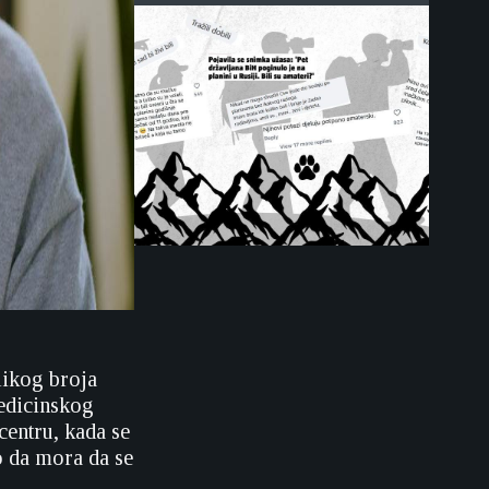
likog broja
edicinskog
entru, kada se
o da mora da se