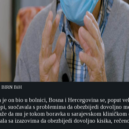
o: BIRN BiH
 je on bio u bolnici, Bosna i Hercegovina se, poput ve
pi, suočavala s problemima da obezbijedi dovoljno m
kaže da mu je tokom boravka u sarajevskom kliničkom c
ala sa izazovima da obezbijedi dovoljno kisika, rečen