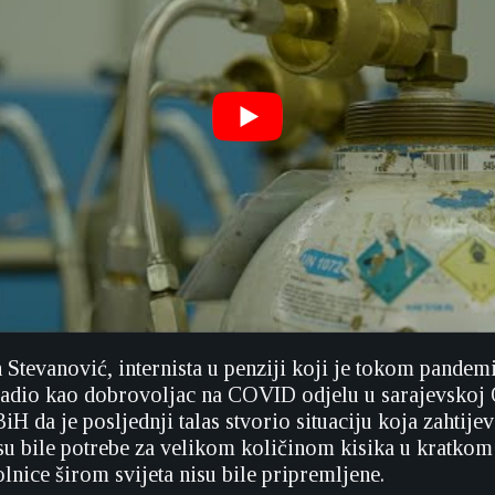
Stevanović, internista u penziji koji je tokom pandem
adio kao dobrovoljac na COVID odjelu u sarajevskoj 
H da je posljednji talas stvorio situaciju koja zahtije
 su bile potrebe za velikom količinom kisika u kratko
lnice širom svijeta nisu bile pripremljene.