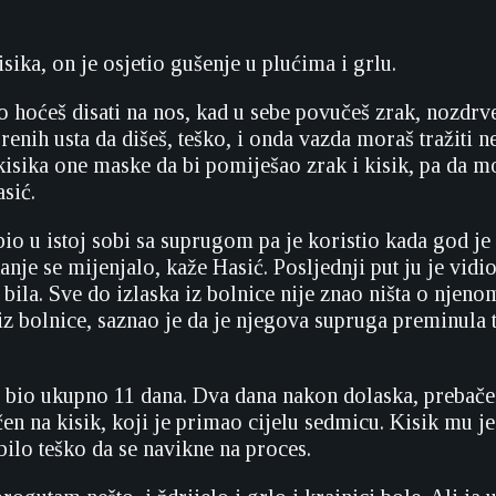
sika, on je osjetio gušenje u plućima i grlu.
ko hoćeš disati na nos, kad u sebe povučeš zrak, nozdrve
renih usta da dišeš, teško, i onda vazda moraš tražiti 
 kisika one maske da bi pomiješao zrak i kisik, pa da m
asić.
 bio u istoj sobi sa suprugom pa je koristio kada god j
anje se mijenjalo, kaže Hasić. Posljednji put ju je vid
 bila. Sve do izlaska iz bolnice nije znao ništa o njeno
 iz bolnice, saznao je da je njegova supruga preminula
i bio ukupno 11 dana. Dva dana nakon dolaska, prebačen
učen na kisik, koji je primao cijelu sedmicu. Kisik mu 
 bilo teško da se navikne na proces.