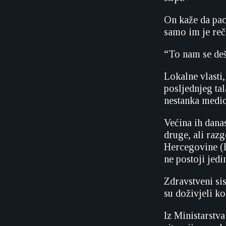
On kaže da pac
samo im je reče
“To nam se deš
Lokalne vlasti,
posljednjeg ta
nestanka medic
Većina ih dana
druge, ali raz
Hercegovine (B
ne postoji jedi
Zdravstveni si
su doživjeli ko
Iz Ministarstv