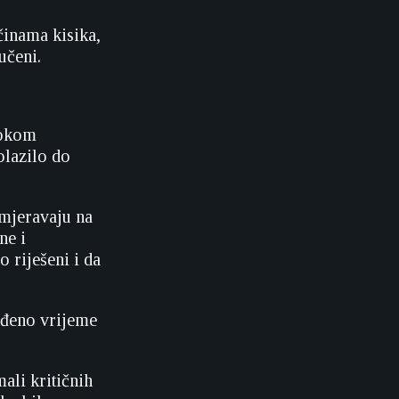
činama kisika,
učeni.
 tokom
olazilo do
smjeravaju na
ne i
 riješeni i da
eđeno vrijeme
ali kritičnih