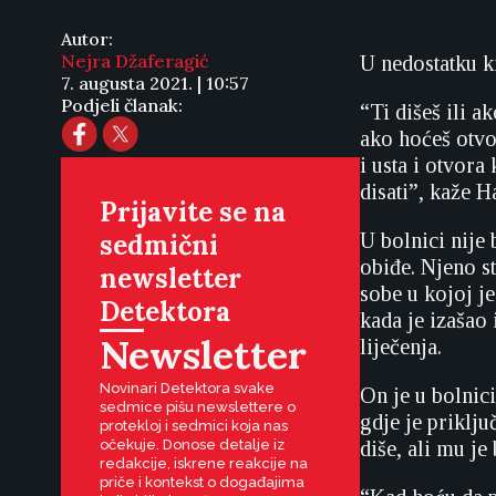
Autor:
Nejra Džaferagić
U nedostatku ki
7. augusta 2021. | 10:57
Podjeli članak:
“Ti dišeš ili a
ako hoćeš otvo
i usta i otvora
disati”, kaže H
Prijavite se na
sedmični
U bolnici nije
obiđe. Njeno st
newsletter
sobe u kojoj je
Detektora
kada je izašao
Newsletter
liječenja.
Novinari Detektora svake
On je u bolnic
sedmice pišu newslettere o
gdje je priklj
protekloj i sedmici koja nas
očekuje. Donose detalje iz
diše, ali mu je
redakcije, iskrene reakcije na
priče i kontekst o događajima