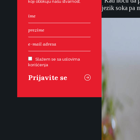
“Kad hoću da p
koji oblikuju našu stvarnost.
jezik soka pa 
Slažem se sa uslovima
korišćenja