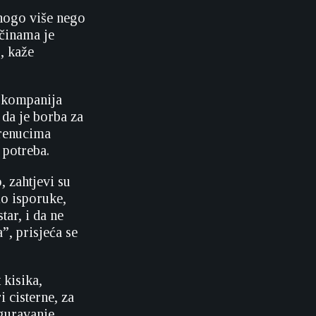
nogo više nego
ičinama je
, kaže
a kompanija
da je borba za
trenucima
 potreba.
, zahtjevi su
o isporuke,
ar, i da ne
”, prisjeća se
 kisika,
 cisterne, za
guravanje