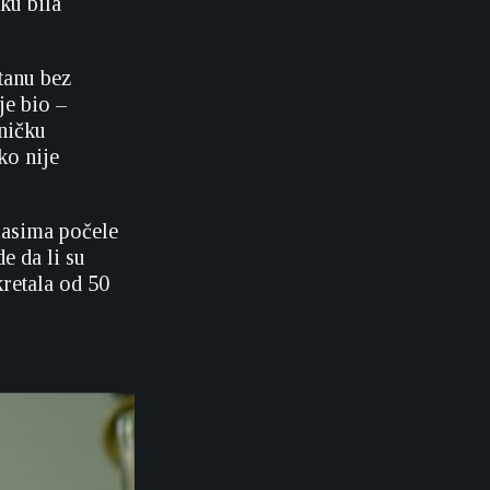
ku bila
tanu bez
je bio –
oničku
ko nije
lasima počele
e da li su
kretala od 50