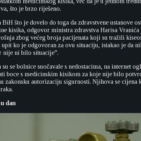
dostatkom medicinskog kisika, već da je u jednom trenut
a, što je brzo riješeno.
 BiH što je dovelo do toga da zdravstvene ustanove os
ine kisika, odgovor ministra zdravstva Harisa Vranića 
ošnja zbog većeg broja pacijenata koji su tražili kise
 upit ko je odgovoran za ovu situaciju, istakao je da ni
nije ni bilo situacije”.
 su se bolnice suočavale s nedostacima, na internet og
ati boce s medicinskim kisikom za koje nije bilo potvrd
u zakonsku autorizaciju sigurnosti. Njihova se cijena 
raka.
 u dan