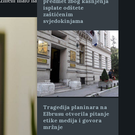
a uzmem malo na
predmet zbog kašnjenja
isplate odštete
zaštićenim
svjedokinjama
Tragedija planinara na
Elbrusu otvorila pitanje
etike medija i govora
mržnje