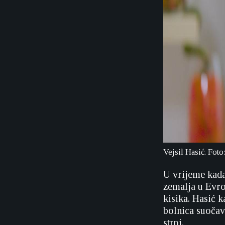
Vejsil Hasić. Fot
U vrijeme kada
zemalja u Evro
kisika. Hasić 
bolnica suočav
strpi.