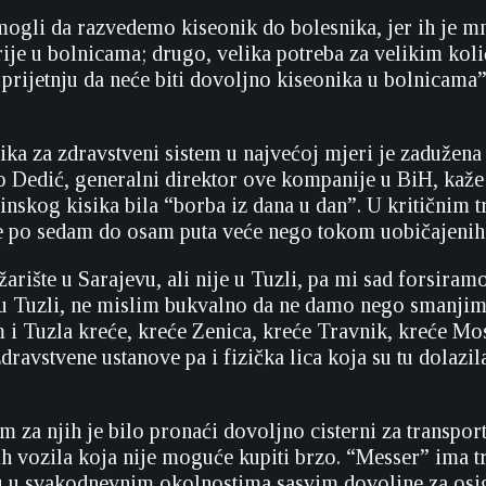
ogli da razvedemo kiseonik do bolesnika, jer ih je m
prije u bolnicama; drugo, velika potreba za velikim kol
 prijetnju da neće biti dovoljno kiseonika u bolnicama”
ika za zdravstveni sistem u najvećoj mjeri je zadužen
 Dedić, generalni direktor ove kompanije u BiH, kaže 
nskog kisika bila “borba iz dana u dan”. U kritičnim 
e po sedam do osam puta veće nego tokom uobičajenih
rište u Sarajevu, ali nije u Tuzli, pa mi sad forsiramo
u Tuzli, ne mislim bukvalno da ne damo nego smanjim
i Tuzla kreće, kreće Zenica, kreće Travnik, kreće Most
ravstvene ustanove pa i fizička lica koja su tu dolazila
 za njih je bilo pronaći dovoljno cisterni za transport
h vozila koja nije moguće kupiti brzo. “Messer” ima tri
u u svakodnevnim okolnostima sasvim dovoljne za osi