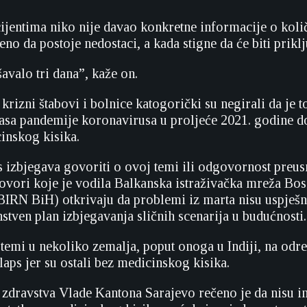
ijentima niko nije davao konkretne informacije o koli
no da postoje nedostaci, a kada stigne da će biti priklj
avalo tri dana”, kaže on.
 krizni štabovi i bolnice katogorički su negirali da je
lasa pandemije koronavirusa u proljeće 2021. godine d
inskog kisika.
s izbjegava govoriti o ovoj temi ili odgovornost preu
govori koje je vodila Balkanska istraživačka mreža Bos
IRN BiH) otkrivaju da problemi iz marta nisu uspješno
nstven plan izbjegavanja sličnih scenarija u budućnosti.
stemi u nekoliko zemalja, poput onoga u Indiji, na odr
laps jer su ostali bez medicinskog kisika.
a zdravstva Vlade Kantona Sarajevo rečeno je da nisu im