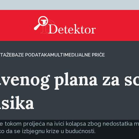
TAŽE
BAZE PODATAKA
MULTIMEDIJALNE PRIČE
tvenog plana za s
sika
e tokom proljeća na ivici kolapsa zbog nedostatka med
ko da se izbjegnu krize u budućnosti.