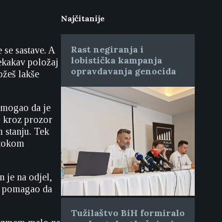
Najčitanije
Rast negiranja i
 se sastave. A
lobistička kampanja
nekakav položaj
opravdavanja genocida
ožeš lakše
e mogao da je
io kroz prozor
m stanju. Tek
 tokom
 je na odjel,
je pomagao da
Tužilaštvo BiH formiralo