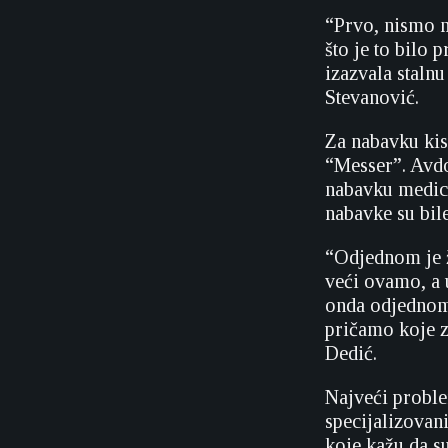
“Prvo, nismo m
što je to bilo 
izazvala stalnu
Stevanović.
Za nabavku kis
“Messer”. Avdo
nabavku medici
nabavke su bil
“Odjednom je ža
veći ovamo, a 
onda odjednom 
pričamo koje zd
Dedić.
Najveći problem
specijalizovani
koje kažu da s