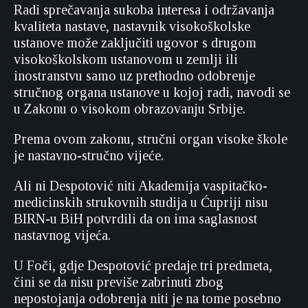
Radi sprečavanja sukoba interesa i održavanja
kvaliteta nastave, nastavnik visokoškolske
ustanove može zaključiti ugovor s drugom
visokoškolskom ustanovom u zemlji ili
inostranstvu samo uz prethodno odobrenje
stručnog organa ustanove u kojoj radi, navodi se
u Zakonu o visokom obrazovanju Srbije.
Prema ovom zakonu, stručni organ visoke škole
je nastavno-stručno vijeće.
Ali ni Despotović niti Akademija vaspitačko-
medicinskih strukovnih studija u Ćupriji nisu
BIRN-u BiH potvrdili da on ima saglasnost
nastavnog vijeća.
U Foči, gdje Despotović predaje tri predmeta,
čini se da nisu previše zabrinuti zbog
nepostojanja odobrenja niti je na tome posebno