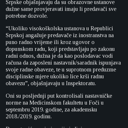
Srpske objašnjavaju da su obrazovne ustanove
dužne same provjeravati imaju li predavači sve
potrebne dozvole.
“Ukoliko visokoškolska ustanova u Republici
Srpskoj angažuje predavače iz inostranstva na
puno radno vrijeme ili kroz ugovor o
dopunskom radu, koji predstavljaju po zakonu
radni odnos, dužna je da kao poslodavac vodi
računa da zaposleni nastavnik/saradnik ispunjava
svoje radne obaveze, te u suprotnom preduzme
disciplinske mjere ukoliko lice krši radnu
obavezu”, objašnjavaju u Inspektoratu.
Oni su posljednji put kontrolisali nastavničke
norme na Medicinskom fakultetu u Foči u
septembru 2019. godine, za akademsku
2018./2019. godinu.