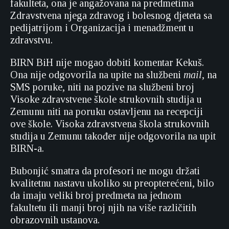
fakulteta, ona je angažovana na predmetima
Zdravstvena njega zdravog i bolesnog djeteta sa
pedijatrijom i Organizacija i menadžment u
zdravstvu.
BIRN BiH nije mogao dobiti komentar Kekuš.
Ona nije odgovorila na upite na službeni
mail
, na
SMS poruke, niti na pozive na službeni broj
Visoke zdravstvene škole strukovnih studija u
Zemunu niti na poruku ostavljenu na recepciji
ove škole. Visoka zdravstvena škola strukovnih
studija u Zemunu također nije odgovorila na upit
BIRN-a.
Bubonjić smatra da profesori ne mogu držati
kvalitetnu nastavu ukoliko su preopterećeni, bilo
da imaju veliki broj predmeta na jednom
fakultetu ili manji broj njih na više različitih
obrazovnih ustanova.