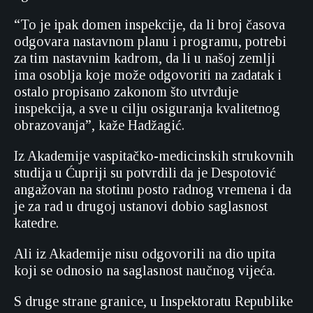
“To je ipak domen inspekcije, da li broj časova
odgovara nastavnom planu i programu, potrebi
za tim nastavnim kadrom, da li u našoj zemlji
ima osoblja koje može odgovoriti na zadatak i
ostalo propisano zakonom što utvrđuje
inspekcija, a sve u cilju osiguranja kvalitetnog
obrazovanja”, kaže Hadžagić.
Iz Akademije vaspitačko-medicinskih strukovnih
studija u Ćupriji su potvrdili da je Despotović
angažovan na stotinu posto radnog vremena i da
je za rad u drugoj ustanovi dobio saglasnost
katedre.
Ali iz Akademije nisu odgovorili na dio upita
koji se odnosio na saglasnost naučnog vijeća.
S druge strane granice, u Inspektoratu Republike