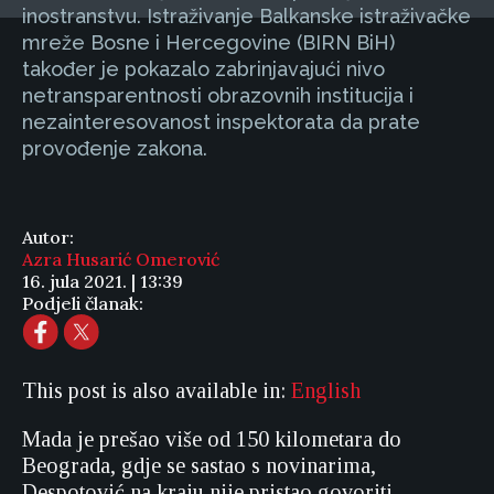
inostranstvu. Istraživanje Balkanske istraživačke
mreže Bosne i Hercegovine (BIRN BiH)
također je pokazalo zabrinjavajući nivo
netransparentnosti obrazovnih institucija i
nezainteresovanost inspektorata da prate
provođenje zakona.
Autor:
Azra Husarić Omerović
16. jula 2021. | 13:39
Podjeli članak:
This post is also available in:
English
Mada je prešao više od 150 kilometara do
Beograda, gdje se sastao s novinarima,
Despotović na kraju nije pristao govoriti