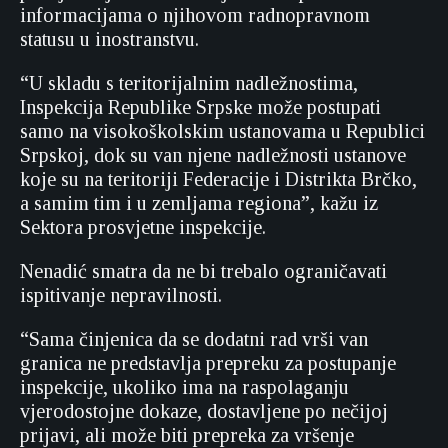
informacijama o njihovom radnopravnom
statusu u inostranstvu.
“U skladu s teritorijalnim nadležnostima,
Inspekcija Republike Srpske može postupati
samo na visokoškolskim ustanovama u Republici
Srpskoj, dok su van njene nadležnosti ustanove
koje su na teritoriji Federacije i Distrikta Brčko,
a samim tim i u zemljama regiona”, kažu iz
Sektora prosvjetne inspekcije.
Nenadić smatra da ne bi trebalo ograničavati
ispitivanje nepravilnosti.
“Sama činjenica da se dodatni rad vrši van
granica ne predstavlja prepreku za postupanje
inspekcije, ukoliko ima na raspolaganju
vjerodostojne dokaze, dostavljene po nečijoj
prijavi, ali može biti prepreka za vršenje