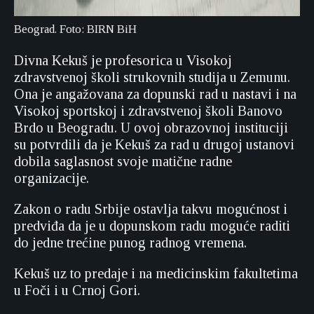
Beograd. Foto: BIRN BiH
Divna Kekuš je profesorica u Visokoj
zdravstvenoj školi strukovnih studija u Zemunu.
Ona je angažovana za dopunski rad u nastavi i na
Visokoj sportskoj i zdravstvenoj školi Banovo
Brdo u Beogradu. U ovoj obrazovnoj instituciji
su potvrdili da je Kekuš za rad u drugoj ustanovi
dobila saglasnost svoje matične radne
organizacije.
Zakon o radu Srbije ostavlja takvu mogućnost i
predviđa da je u dopunskom radu moguće raditi
do jedne trećine punog radnog vremena.
Kekuš uz to predaje i na medicinskim fakultetima
u Foči i u Crnoj Gori.