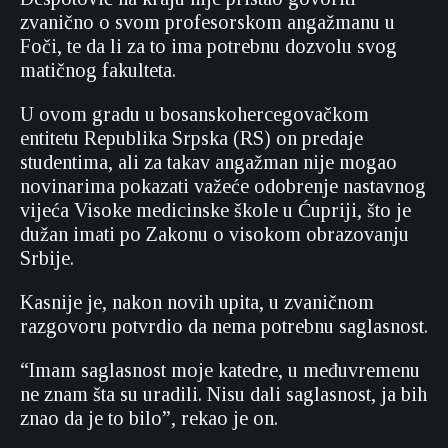
zvanično o svom profesorskom angažmanu u
Foči, te da li za to ima potrebnu dozvolu svog
matičnog fakulteta.
U ovom gradu u bosanskohercegovačkom
entitetu Republika Srpska (RS) on predaje
studentima, ali za takav angažman nije mogao
novinarima pokazati važeće odobrenje nastavnog
vijeća Visoke medicinske škole u Ćupriji, što je
dužan imati po Zakonu o visokom obrazovanju
Srbije.
Kasnije je, nakon novih upita, u zvaničnom
razgovoru potvrdio da nema potrebnu saglasnost.
“Imam saglasnost moje katedre, u međuvremenu
ne znam šta su uradili. Nisu dali saglasnost, ja bih
znao da je to bilo”, rekao je on.