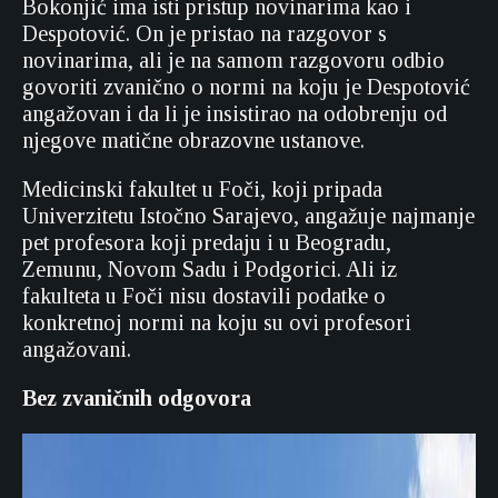
Bokonjić ima isti pristup novinarima kao i
Despotović. On je pristao na razgovor s
novinarima, ali je na samom razgovoru odbio
govoriti zvanično o normi na koju je Despotović
angažovan i da li je insistirao na odobrenju od
njegove matične obrazovne ustanove.
Medicinski fakultet u Foči, koji pripada
Univerzitetu Istočno Sarajevo, angažuje najmanje
pet profesora koji predaju i u Beogradu,
Zemunu, Novom Sadu i Podgorici. Ali iz
fakulteta u Foči nisu dostavili podatke o
konkretnoj normi na koju su ovi profesori
angažovani.
Bez zvaničnih odgovora