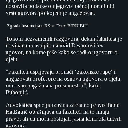
dostavila podatke o njegovoj tačnoj normi niti
vrsti ugovora po kojem je angažovan.
Zgrada institucija u RS-u. Foto: BIRN BiH
Tokom nezvaničnih razgovora, dekan fakulteta je
novinarima ustupio na uvid Despotovićev
ugovor, na kome piše kako se radi o ugovoru o
djelu.
“Fakulteti uspijevaju pronaći ‘zakonske rupe’ i
angažovati profesore na osnovu ugovora o djelu,
odnosno angažmana po semestru”, kaže
Bubonjić.
Advokatica specijalizirana za radno pravo Tanja
Hadžagić objašnjava da fakulteti na to imaju
pravo, ali da mora postojati jasna kontrola takvih
ugovora.