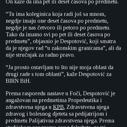
On kaže da ima pet ili deset časova po predmetu.
“Tu ima koleginica koja radi još sa mnom,
negdje imaju one deset časova po predmetu,
negdje je nas četvoro ili petoro po predmetu.
Tako da imamo svi po pet ili deset časova po
predmetu”, objasnio je Despotović, koji smatra
da je njegov rad “u zakonskim granicama”, ali da
nije stručnjak za radno pravo.
“Ja prosto ostavljam to što nije moja oblast da
drugi rade s tom oblasti”, kaže Despotović za
BIRN BiH.
Prema rasporedu nastave u Foči, Despotović je
angažovan na predmetima Propedeutika i
zdravstvena njega u
KPB
, Zdravstvena njega
zdravog i bolesnog djeteta sa pedijatrijom i
predmetu Palijativna zdravstvena njega. Prema