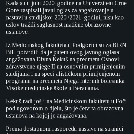
Kada su u julu 2020. godine na Univerzitetu Crne
Gore raspisali javni oglas za angažovanje u
nastavi u studijskoj 2020./2021. godini, nisu kao
uslov tražili saglasnost matične obrazovne
ustanove.
Iz Medicinskog fakulteta u Podgorici su za BIRN
BiH potvrdili da je putem ovog javnog oglasa
angažovana Divna Kekuš na predmetu Osnovi
zdravstvene njege II na osnovnim primijenjenim
studijama i na specijalističkom primijenjenom
programu na predmetu Njega internih bolesnika
Visoke medicinske škole u Beranama.
Kekuš radi još i na Medicinskom fakultetu u Foči
pod ugovorom o djelu, što je četvrta obrazovna
ustanova na kojoj je angažovana.
Prema dostupnom rasporedu nastave na stranici