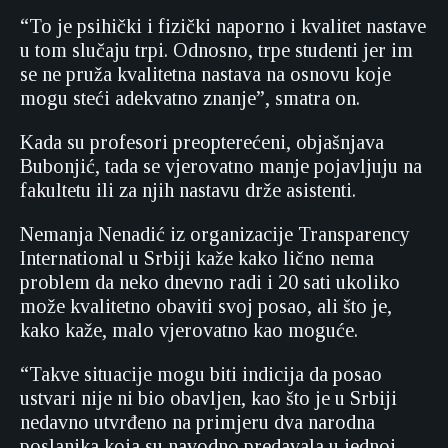
“To je psihički i fizički naporno i kvalitet nastave
u tom slučaju trpi. Odnosno, trpe studenti jer im
se ne pruža kvalitetna nastava na osnovu koje
mogu steći adekvatno znanje”, smatra on.
Kada su profesori preopterećeni, objašnjava
Bubonjić, tada se vjerovatno manje pojavljuju na
fakultetu ili za njih nastavu drže asistenti.
Nemanja Nenadić iz organizacije Transparency
International u Srbiji kaže kako lično nema
problem da neko dnevno radi i 20 sati ukoliko
može kvalitetno obaviti svoj posao, ali što je,
kako kaže, malo vjerovatno kao moguće.
“Takve situacije mogu biti indicija da posao
ustvari nije ni bio obavljen, kao što je u Srbiji
nedavno utvrđeno na primjeru dva narodna
poslanika koja su navodno predavala u jednoj