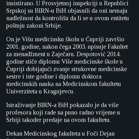
insistirano. U Prosvjetnoj inspekciji u Republici
Srpskoj su BIRN-u BiH objasnili da oni nemaju
nadležnost da kontrolišu da li se u ovom entitetu
poštuju zakoni Srbije.
On je Višu medicinsku školu u Ćupriji završio
2001. godine, nakon čega 2003. upisuje Fakultet
za menadžment u Zaječaru. Despotović 2014.
godine stiče diplomu Više medicinske škole u
Ćupriji dobijajući zvanje strukovne medicinske
sestre i iste godine i diplomu doktora
medicinskih nauka na Medicinskom fakultetu
Univerziteta u Kragujevcu.
Istraživanje BIRN-a BiH pokazalo je da više
profesora koji rade na puno radno vrijeme u
Srbiji također predaje na ovom fakultetu.
Dekan Medicinskog fakulteta u Foči Dejan