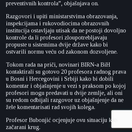
preventivnih kontrola”, objašnjava on.
Razgovori i upiti ministarstvima obrazovanja,
inspekcijama i rukovodiocima obrazovnih
institucija ostavljaju utisak da ne postoji dovoljno
kontrole da li profesori zloupotrebljavaju
propuste u sistemima dvije države kako bi
ostvarili normu veću od zakonom dozvoljene.
Tokom rada na priči, novinari BIRN-a BiH
kontaktirali su gotovo 20 profesora radnog prava
u Bosni i Hercegovini i Srbiji kako bi dobili
komentar i objašnjenje u vezi s praksom po kojoj
profesori mogu predavati u dvije zemlje, ali oni
su redom odbijali razgovor uz objašnjenje da ne
žele komentarisati rad svojih kolega.
Profesor Bubonjić ocjenjuje ovu situaciju kao
začarani krug.