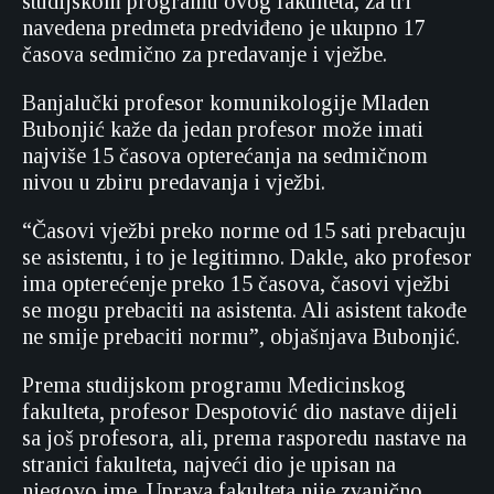
studijskom programu ovog fakulteta, za tri
navedena predmeta predviđeno je ukupno 17
časova sedmično za predavanje i vježbe.
Banjalučki profesor komunikologije Mladen
Bubonjić kaže da jedan profesor može imati
najviše 15 časova opterećanja na sedmičnom
nivou u zbiru predavanja i vježbi.
“Časovi vježbi preko norme od 15 sati prebacuju
se asistentu, i to je legitimno. Dakle, ako profesor
ima opterećenje preko 15 časova, časovi vježbi
se mogu prebaciti na asistenta. Ali asistent takođe
ne smije prebaciti normu”, objašnjava Bubonjić.
Prema studijskom programu Medicinskog
fakulteta, profesor Despotović dio nastave dijeli
sa još profesora, ali, prema rasporedu nastave na
stranici fakulteta, najveći dio je upisan na
njegovo ime. Uprava fakulteta nije zvanično