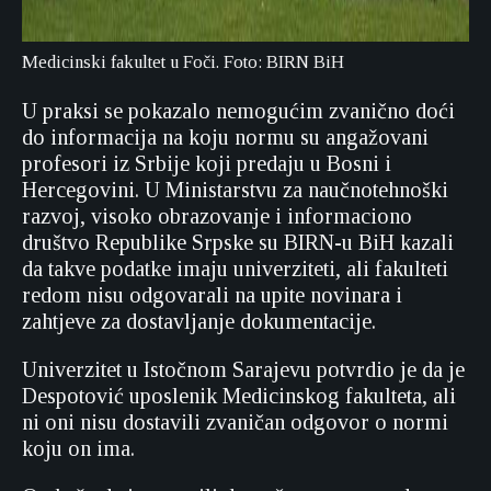
Medicinski fakultet u Foči. Foto: BIRN BiH
U praksi se pokazalo nemogućim zvanično doći
do informacija na koju normu su angažovani
profesori iz Srbije koji predaju u Bosni i
Hercegovini. U Ministarstvu za naučnotehnoški
razvoj, visoko obrazovanje i informaciono
društvo Republike Srpske su BIRN-u BiH kazali
da takve podatke imaju univerziteti, ali fakulteti
redom nisu odgovarali na upite novinara i
zahtjeve za dostavljanje dokumentacije.
Univerzitet u Istočnom Sarajevu potvrdio je da je
Despotović uposlenik Medicinskog fakulteta, ali
ni oni nisu dostavili zvaničan odgovor o normi
koju on ima.