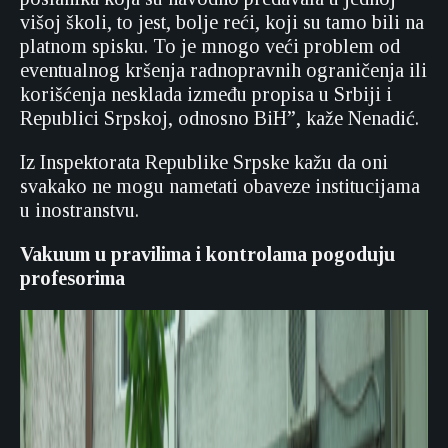
višoj školi, to jest, bolje reći, koji su tamo bili na
platnom spisku. To je mnogo veći problem od
eventualnog kršenja radnopravnih ograničenja ili
korišćenja nesklada između propisa u Srbiji i
Republici Srpskoj, odnosno BiH”, kaže Nenadić.
Iz Inspektorata Republike Srpske kažu da oni
svakako ne mogu nametati obaveze institucijama
u inostranstvu.
Vakuum u pravilima i kontrolama pogoduju
profesorima