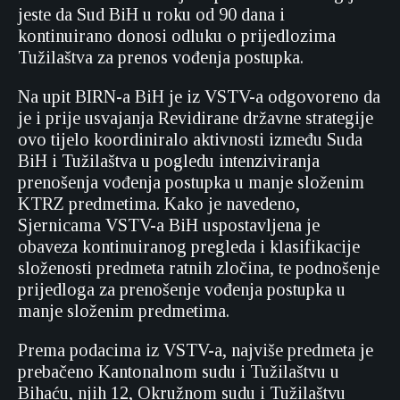
jeste da Sud BiH u roku od 90 dana i
kontinuirano donosi odluku o prijedlozima
Tužilaštva za prenos vođenja postupka.
Na upit BIRN-a BiH je iz VSTV-a odgovoreno da
je i prije usvajanja Revidirane državne strategije
ovo tijelo koordiniralo aktivnosti između Suda
BiH i Tužilaštva u pogledu intenziviranja
prenošenja vođenja postupka u manje složenim
KTRZ predmetima. Kako je navedeno,
Sjernicama VSTV-a BiH uspostavljena je
obaveza kontinuiranog pregleda i klasifikacije
složenosti predmeta ratnih zločina, te podnošenje
prijedloga za prenošenje vođenja postupka u
manje složenim predmetima.
Prema podacima iz VSTV-a, najviše predmeta je
prebačeno Kantonalnom sudu i Tužilaštvu u
Bihaću, njih 12, Okružnom sudu i Tužilaštvu