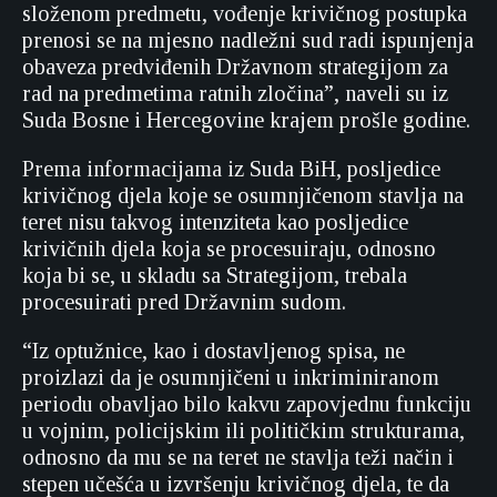
složenom predmetu, vođenje krivičnog postupka
prenosi se na mjesno nadležni sud radi ispunjenja
obaveza predviđenih Državnom strategijom za
rad na predmetima ratnih zločina”, naveli su iz
Suda Bosne i Hercegovine krajem prošle godine.
Prema informacijama iz Suda BiH, posljedice
krivičnog djela koje se osumnjičenom stavlja na
teret nisu takvog intenziteta kao posljedice
krivičnih djela koja se procesuiraju, odnosno
koja bi se, u skladu sa Strategijom, trebala
procesuirati pred Državnim sudom.
“Iz optužnice, kao i dostavljenog spisa, ne
proizlazi da je osumnjičeni u inkriminiranom
periodu obavljao bilo kakvu zapovjednu funkciju
u vojnim, policijskim ili političkim strukturama,
odnosno da mu se na teret ne stavlja teži način i
stepen učešća u izvršenju krivičnog djela, te da