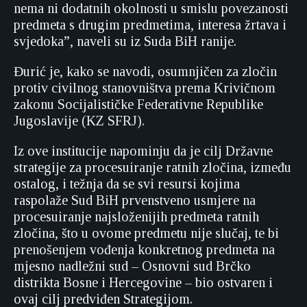
nema ni dodatnih okolnosti u smislu povezanosti
predmeta s drugim predmetima, interesa žrtava i
svjedoka”, naveli su iz Suda BiH ranije.
Đurić je, kako se navodi, osumnjičen za zločin
protiv civilnog stanovništva prema Krivičnom
zakonu Socijalističke Federativne Republike
Jugoslavije (KZ SFRJ).
Iz ove institucije napominju da je cilj Državne
strategije za procesuiranje ratnih zločina, između
ostalog, i težnja da se svi resursi kojima
raspolaže Sud BiH prvenstveno usmjere na
procesuiranje najsloženijih predmeta ratnih
zločina, što u ovome predmetu nije slučaj, te bi
prenošenjem vođenja konkretnog predmeta na
mjesno nadležni sud – Osnovni sud Brčko
distrikta Bosne i Hercegovine – bio ostvaren i
ovaj cilj predviđen Strategijom.