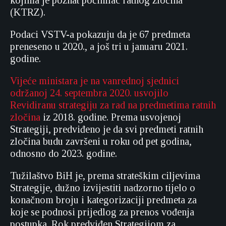
kojima je poznat počinilac ratnog zločina
(KTRZ).
Podaci VSTV-a pokazuju da je 67 predmeta
preneseno u 2020., a još tri u januaru 2021.
godine.
Vijeće ministara je na vanrednoj sjednici
održanoj 24. septembra 2020. usvojilo
Revidiranu strategiju za rad na predmetima ratnih
zločina
iz 2018. godine. Prema usvojenoj
Strategiji, predviđeno je da svi predmeti ratnih
zločina budu završeni u roku od pet godina,
odnosno do 2023. godine.
Tužilaštvo BiH je, prema strateškim ciljevima
Strategije, dužno izvijestiti nadzorno tijelo o
konačnom broju i kategorizaciji predmeta za
koje se podnosi prijedlog za prenos vođenja
postupka. Rok predviđen Strategijom za