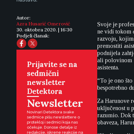
Autor:
Azra Husarić Omerović
Svoje je profe
30. oktobra 2020. | 16:30
ne vidi tokom
Podjeli članak:
razvoju, kojima
premostiti asis
podnijela zahtj
ali polovinom 
Prijavite se na
asistenta.
sedmični
“To je ono što
newsletter
bespotrebno du
Detektora
Newsletter
Za Harunove rod
uključenost u 
Novinari Detektora svake
razumio. Dok 
sedmice pišu newslettere o
obaveza, Harun
protekloj i sedmici koja nas
očekuje. Donose detalje iz
redakcije, iskrene reakcije na