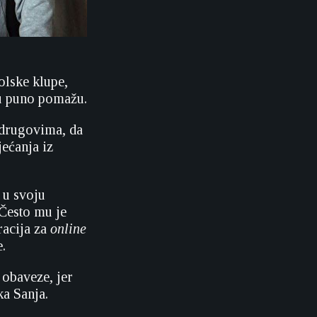
olske klupe,
mu puno pomažu.
 drugovima, da
jećanja iz
 u svoju
 Često mu je
racija za
online
e.
 obaveze, jer
a Sanja.