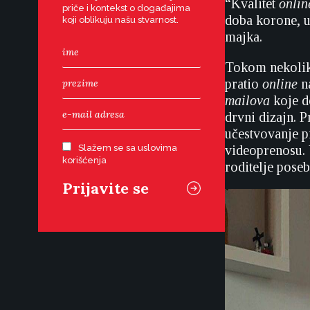
“Kvalitet
onlin
priče i kontekst o događajima
doba korone, u
koji oblikuju našu stvarnost.
majka.
Tokom nekolik
pratio
online
na
mailova
koje do
drvni dizajn. P
učestvovanje p
Slažem se sa uslovima
videoprenosu. 
korišćenja
roditelje poseb