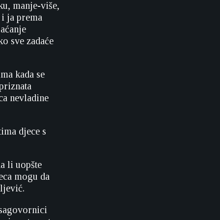
ku, manje-više,
 i ja prema
raćanje
ko sve zadaće
ima kada se
priznata
ica nevladine
tima djece s
a li uopšte
djeca mogu da
ljević.
 sagovornici