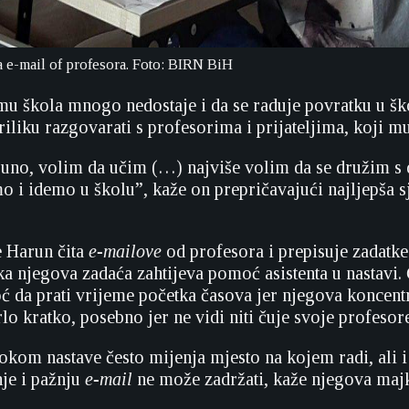
a e-mail of profesora. Foto: BIRN BiH
u škola mnogo nedostaje i da se raduje povratku u šk
priliku razgovarati s profesorima i prijateljima, koji 
uno, volim da učim (…) najviše volim da se družim s
o i idemo u školu”, kaže on prepričavajući najljepša s
 Harun čita
e-mailove
od profesora i prepisuje zadatke
aka njegova zadaća zahtijeva pomoć asistenta u nastavi.
 da prati vrijeme početka časova jer njegova koncent
rlo kratko, posebno jer ne vidi niti čuje svoje profesor
okom nastave često mijenja mjesto na kojem radi, ali i
je i pažnju
e-mail
ne može zadržati, kaže njegova majk