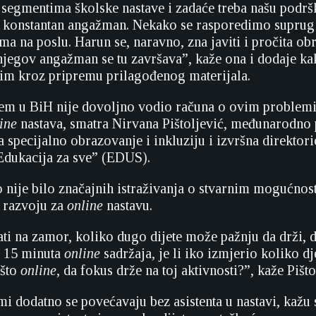
segmentima školske nastave i zadaće treba našu podrš
aš konstantan angažman. Nekako se rasporedimo suprug
a na poslu. Harun se, naravno, zna javiti i pročita ob
 njegov angažman se tu završava”, kaže ona i dodaje ka
jim kroz pripremu prilagođenog materijala.
tem u BiH nije dovoljno vodio računa o ovim problem
ine
nastava, smatra Nirvana Pištoljević, međunarodno 
a specijalno obrazovanje i inkluziju i izvršna direktor
Edukacija za sve” (EDUS).
o nije bilo značajnih istraživanja o stvarnim mogućnos
 razvoju za
online
nastavu.
ti na zamor, koliko dugo dijete može pažnju da drži, d
i 15 minuta
online
sadržaja, je li iko izmjerio koliko 
ešto
online
, da fokus drže na toj aktivnosti?”, kaže Pišto
mi dodatno se povećavaju bez asistenta u nastavi, kažu