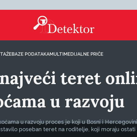
TAŽE
BAZE PODATAKA
MULTIMEDIJALNE PRIČE
najveći teret onl
oćama u razvoju
škoćama u razvoju proces je koji u Bosni i Hercegovin
stavilo poseban teret na roditelje, koji moraju ostati 