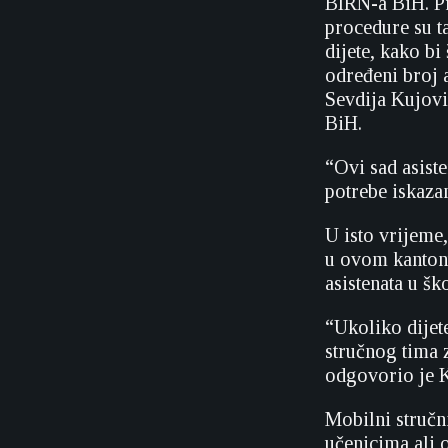
BIRN-a BiH. Pr
procedure su t
dijete, kako bi
određeni broj a
Sevdija Kujov
BiH.
“Ovi sad asiste
potrebe iskazan
U isto vrijeme
u ovom kantonu
asistenata u š
“Ukoliko dijet
stručnog tima 
odgovorio je K
Mobilni stručn
učenicima ali o