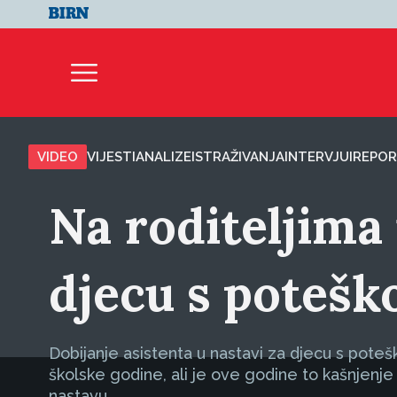
VIDEO
VIJESTI
ANALIZE
ISTRAŽIVANJA
INTERVJUI
REPOR
Na roditeljima 
djecu s potešk
Dobijanje asistenta u nastavi za djecu s pote
školske godine, ali je ove godine to kašnjenje 
nastavu.