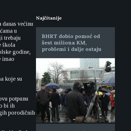
Najčitanije
a danas većinu
oćama u
BHRT dobio pomoć od
i trebaju
šest miliona KM,
e škola
problemi i dalje ostaju
kolske godine,
e imao
ma koje su
hovu potpunu
 bi ih
gih porodičnih