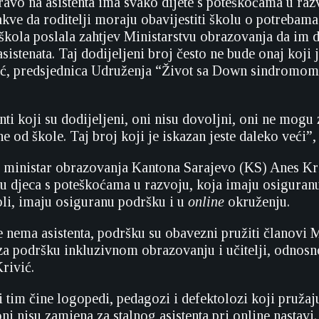
avo na asistenta ima svako dijete s poteškoćama u razv
akve da roditelji moraju obavijestiti školu o potrebama
 škola poslala zahtjev Ministarstvu obrazovanja da im d
sistenata. Taj dodijeljeni broj često ne bude onaj koji j
ić, predsjednica Udruženja “Život sa Down sindromom
nti koji su dodijeljeni, oni nisu dovoljni, oni ne mogu 
e od škole. Taj broj koji je iskazan jeste daleko veći”,
, ministar obrazovanja Kantona Sarajevo (KS) Anes Kr
 djeca s poteškoćama u razvoju, koja imaju osiguran
koli, imaju osiguranu podršku i u
online
okruženju.
e nema asistenta, podršku su obavezni pružiti članovi
za podršku inkluzivnom obrazovanju i učitelji, odnosno
rivić.
i tim čine logopedi, pedagozi i defektolozi koji pruža
ni nisu zamjena za stalnog asistenta pri online nastavi.