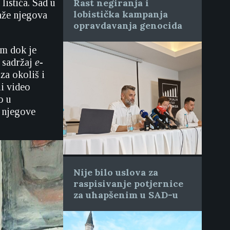
listića. Sad u
Rast negiranja i
lobistička kampanja
aže njegova
opravdavanja genocida
m dok je
o sadržaj
e-
za okoliš i
li video
o u
i njegove
Nije bilo uslova za
raspisivanje potjernice
za uhapšenim u SAD-u