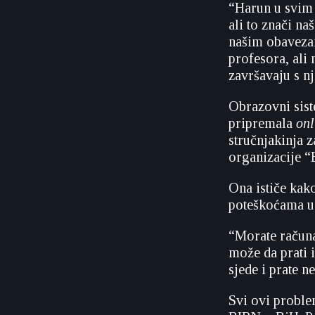
“Harun u svim 
ali to znači n
našim obavezam
profesora, ali
završavaju s n
Obrazovni sis
pripremala
onl
stručnjakinja z
organizacije “
Ona ističe kak
poteškoćama u
“Morate računa
može da prati 
sjede i prate n
Svi ovi proble