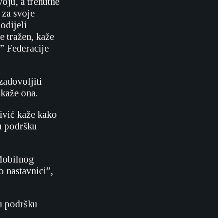
oju, a trenutne
 za svoje
odijeli
e tražen, kaže
” Federacije
zadovoljiti
 kaže ona.
ivić kaže kako
u podršku
 Mobilnog
 nastavnici”,
ju podršku