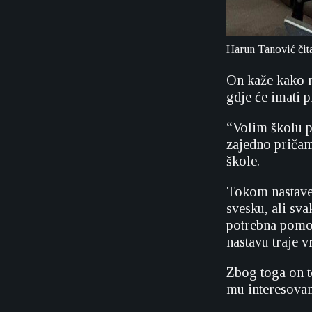
Harun Tanović čit
On kaže kako m
gdje će imati 
“Volim školu p
zajedno pričam
škole.
Tokom nastave
svesku, ali sv
potrebna pomoć
nastavu traje v
Zbog toga on t
mu interesovan