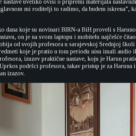
e
nastave uveliko ovisi o pripremi materijala nastavnih 
glavnom mi roditelji to radimo, da budem iskrena”, k
o dana koje su novinari BIRN-a BiH proveli s Haruno
stavu, on je na svom laptopu i mobitelu najčešće čita
bija od svojih profesora u sarajevskoj Srednjoj školi 
redmeti koje je pratio u tom periodu nisu imali audio i
rofesora, izuzev praktične nastave, koju je Harun prati
Uprkos podršci profesora, takav pristup je za Haruna 
an izazov.