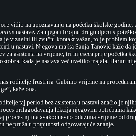
sore vidio na upoznavanju na početku školske godine, 
online
nastave. Za njega i brojnu drugu djecu s potešk
 je vizuelni ili zvučni kontakt važan, to je problem koj
tenti u nastavi. Njegova majka Sanja Tanović kaže da j
ev za asistenta na vrijeme, tri mjeseca prije početka š
oktobra, kada je nastava već uveliko trajala, Harun nij
 nas roditelje frustrira. Gubimo vrijeme na procedura
ge”, kaže ona.
itelje taj period bez asistenta u nastavi značio je nji
proces prilagođavanja lekcija njegovim potrebama kako
taj proces njima svakodnevno oduzima vrijeme od dru
u ne pruža u potpunosti odgovarajuće znanje.