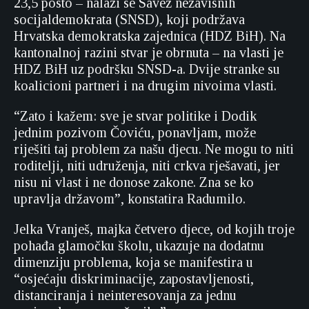
23,5 posto – nalazi se Savez nezavisnih
socijaldemokrata (SNSD), koji podržava
Hrvatska demokratska zajednica (HDZ BiH). Na
kantonalnoj razini stvar je obrnuta – na vlasti je
HDZ BiH uz podršku SNSD-a. Dvije stranke su
koalicioni partneri i na drugim nivoima vlasti.
“Zato i kažem: sve je stvar politike i Dodik
jednim pozivom Čoviću, ponavljam, može
riješiti taj problem za našu djecu. Ne mogu to niti
roditelji, niti udruženja, niti crkva rješavati, jer
nisu ni vlast i ne donose zakone. Zna se ko
upravlja državom”, konstatira Radumilo.
Jelka Vranješ, majka četvero djece, od kojih troje
pohađa glamočku školu, ukazuje na dodatnu
dimenziju problema, koja se manifestira u
“osjećaju diskriminacije, zapostavljenosti,
distanciranja i neinteresovanja za jednu