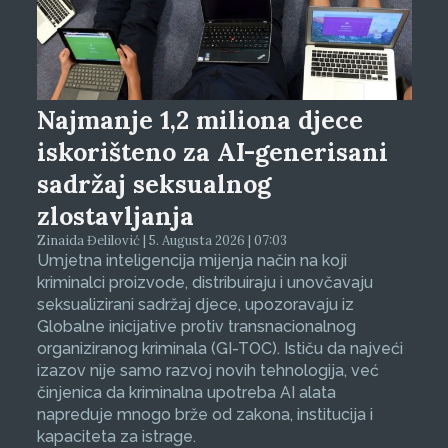
Najmanje 1,2 miliona djece
iskorišteno za AI-generisani
sadržaj seksualnog
zlostavljanja
Zinaida Đelilović | 5. Augusta 2026 | 07:03
Umjetna inteligencija mijenja način na koji
kriminalci proizvode, distribuiraju i unovčavaju
seksualizirani sadržaj djece, upozoravaju iz
Globalne inicijative protiv transnacionalnog
organiziranog kriminala (GI-TOC). Ističu da najveći
izazov nije samo razvoj novih tehnologija, već
činjenica da kriminalna upotreba AI alata
napreduje mnogo brže od zakona, institucija i
kapaciteta za istrage.