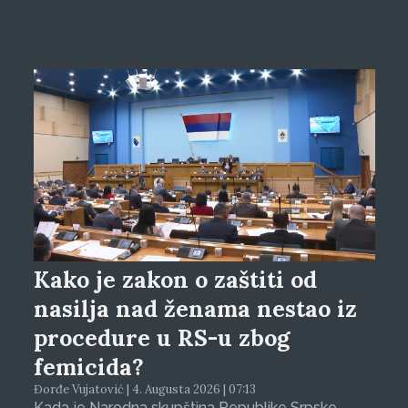
Kako je zakon o zaštiti od
nasilja nad ženama nestao iz
procedure u RS-u zbog
femicida?
Đorđe Vujatović | 4. Augusta 2026 | 07:13
Kada je Narodna skupština Republike Srpske