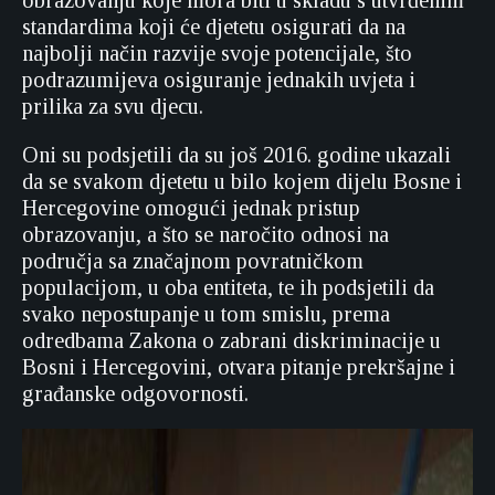
obrazovanju koje mora biti u skladu s utvrđenim
standardima koji će djetetu osigurati da na
najbolji način razvije svoje potencijale, što
podrazumijeva osiguranje jednakih uvjeta i
prilika za svu djecu.
Oni su podsjetili da su još 2016. godine ukazali
da se svakom djetetu u bilo kojem dijelu Bosne i
Hercegovine omogući jednak pristup
obrazovanju, a što se naročito odnosi na
područja sa značajnom povratničkom
populacijom, u oba entiteta, te ih podsjetili da
svako nepostupanje u tom smislu, prema
odredbama Zakona o zabrani diskriminacije u
Bosni i Hercegovini, otvara pitanje prekršajne i
građanske odgovornosti.