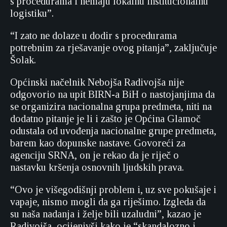
s procedurama i nemaju lokalnu institucionalnu
logistiku”.
“I zato ne dolaze u dodir s procedurama
potrebnim za rješavanje ovog pitanja”, zaključuje
Šolak.
Općinski načelnik Nebojša Radivojša nije
odgovorio na upit BIRN-a BiH o nastojanjima da
se organizira nacionalna grupa predmeta, niti na
dodatno pitanje je li i zašto je Općina Glamoč
odustala od uvođenja nacionalne grupe predmeta,
barem kao dopunske nastave. Govoreći za
agenciju SRNA, on je rekao da je riječ o
nastavku kršenja osnovnih ljudskih prava.
“Ovo je višegodišnji problem i, uz sve pokušaje i
vapaje, nismo mogli da ga riješimo. Izgleda da
su naša nadanja i želje bili uzaludni”, kazao je
Radivojša, ocijenivši kako je “skandalozno i