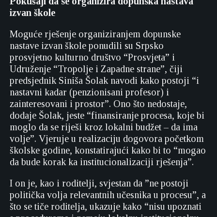
Pokušaji da se organizira dopunska nastava
izvan škole
Moguće rješenje organiziranjem dopunske
nastave izvan škole ponudili su Srpsko
prosvjetno kulturno društvo “Prosvjeta” i
Udruženje “Tropolje i Zapadne strane”, čiji
predsjednik Siniša Šolak navodi kako postoji “i
nastavni kadar (penzionisani profesor) i
zainteresovani i prostor”. Ono što nedostaje,
dodaje Šolak, jeste “finansiranje procesa, koje bi
moglo da se riješi kroz lokalni budžet – da ima
volje”. Vjeruje u realizaciju dogovora početkom
školske godine, konstatirajući kako bi to “mogao
da bude korak ka institucionalizaciji rješenja”.
I on je, kao i roditelji, svjestan da ”ne postoji
politička volja relevantnih učesnika u procesu”, a
što se tiče roditelja, ukazuje kako “nisu upoznati