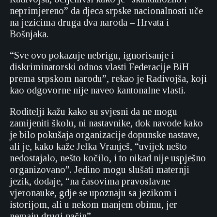
neprimjereno” da djeca srpske nacionalnosti uče
na jezicima druga dva naroda – Hrvata i
Bošnjaka.
“Sve ovo pokazuje nebrigu, ignorisanje i
diskriminatorski odnos vlasti Federacije BiH
prema srpskom narodu”, rekao je Radivojša, koji
kao odgovorne nije naveo kantonalne vlasti.
Roditelji kažu kako su svjesni da ne mogu
zamijeniti školu, ni nastavnike, dok navode kako
je bilo pokušaja organizacije dopunske nastave,
ali je, kako kaže Jelka Vranješ, “uvijek nešto
nedostajalo, nešto kočilo, i to nikad nije uspješno
organizovano”. Jedino mogu slušati maternji
jezik, dodaje, “na časovima pravoslavne
vjeronauke, gdje se upoznaju sa jezikom i
istorijom, ali u nekom manjem obimu, jer
nemaju drugi način”.