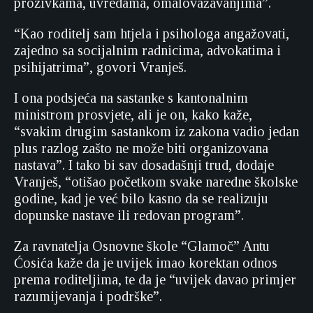
prozivkama, uvredama, omalovažavanjima”.
“Kao roditelj sam htjela i psihologa angažovati,
zajedno sa socijalnim radnicima, advokatima i
psihijatrima”, govori Vranješ.
I ona podsjeća na sastanke s kantonalnim
ministrom prosvjete, ali je on, kako kaže,
“svakim drugim sastankom iz zakona vadio jedan
plus razlog zašto ne može biti organizovana
nastava”. I tako bi sav dosadašnji trud, dodaje
Vranješ, “otišao početkom svake naredne školske
godine, kad je već bilo kasno da se realizuju
dopunske nastave ili redovan program”.
Za ravnatelja Osnovne škole “Glamoč” Antu
Ćosića kaže da je uvijek imao korektan odnos
prema roditeljima, te da je “uvijek davao primjer
razumijevanja i podrške”.