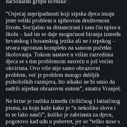
nacionalnu grupu učenika”.
“Osjećaj nepripadnosti koji srpska djeca imaju
jeste veliki problem u njihovom društvenom
životu. Socijalno su distancirani i sam čin upisa u
školu – kad im se daje mogućnost biranja između
hrvatskog i bosanskog jezika ali ne i srpskog –
stvara ogroman kompleks na samom početku
školovanja. Tokom nastave u višim razredima
djeca se s tim problemom susreću u još većim
okvirima. Ovo više nije samo obrazovni
problem, već je problem mnogo dubljih
psiholoških razmjera, što nikako ne bi smio da
sadrži nijedan obrazovni sistem”, smatra Vranješ.
Ne brine je razlika između ćiriličnog i latiničnog
pisma, za koju kaže kako je “u nekoliko slova i
to se lako nauči”, koliko je zabrinuta za djecu,
pogotovo kad uđu u pubertet, jer se “teško nose s