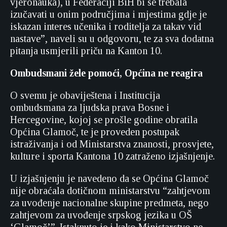
vjeronauka), u Federaciji BiH bi se trebala
izučavati u onim područjima i mjestima gdje je
iskazan interes učenika i roditelja za takav vid
nastave”, naveli su u odgovoru, te za sva dodatna
pitanja usmjerili priču na Kanton 10.
Ombudsmani žele pomoći, Općina ne reagira
O svemu je obaviještena i Institucija
ombudsmana za ljudska prava Bosne i
Hercegovine, kojoj se prošle godine obratila
Općina Glamoč, te je proveden postupak
istraživanja i od Ministarstva znanosti, prosvjete,
kulture i sporta Kantona 10 zatraženo izjašnjenje.
U izjašnjenju je navedeno da se Općina Glamoč
nije obraćala dotičnom ministarstvu “zahtjevom
za uvođenje nacionalne skupine predmeta, nego
zahtjevom za uvođenje srpskog jezika u OŠ