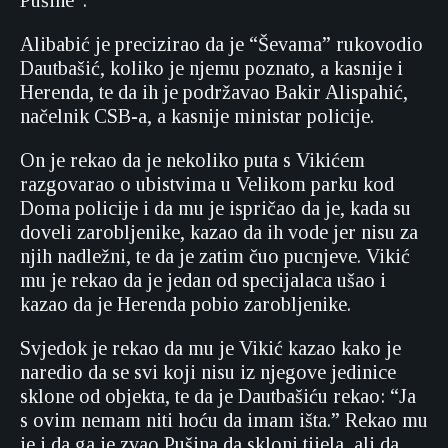
Pušine”.
Alibabić je precizirao da je “Ševama” rukovodio
Dautbašić, koliko je njemu poznato, a kasnije i
Herenda, te da ih je podržavao Bakir Alispahić,
načelnik CSB-a, a kasnije ministar policije.
On je rekao da je nekoliko puta s Vikićem
razgovarao o ubistvima u Velikom parku kod
Doma policije i da mu je ispričao da je, kada su
doveli zarobljenike, kazao da ih vode jer nisu za
njih nadležni, te da je zatim čuo pucnjeve. Vikić
mu je rekao da je jedan od specijalaca ušao i
kazao da je Herenda pobio zarobljenike.
Svjedok je rekao da mu je Vikić kazao kako je
naredio da se svi koji nisu iz njegove jedinice
sklone od objekta, te da je Dautbašiću rekao: “Ja
s ovim nemam niti hoću da imam išta.” Rekao mu
je i da ga je zvao Pušina da skloni tijela, ali da