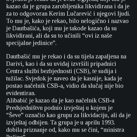
kazao da je grupa zarobljenika likvidirana i da je
za to odgovoran Kerim Lučarević i njegovi ljudi.
To mu je, kako je rekao, bilo nelogično i nazvao
je Dautbašića, koji mu je takođe kazao da su
likvidirani, ali da su to učinili “ovi iz naše
specijalne jedinice”.
Dautbašić mu je rekao i da su tijela zapaljena na
Darivi, kao i da su uviđaj izvršili pripadnici
Centra službi bezbjednosti (CSB), te sudija i
tužilac. Svjedok je naveo da je kasnije, kada je
postao načelnik CSB-a, vidio da slučaj nije bio
evidentiran.
Alibabić je kazao da je kao načelnik CSB-a
Predsjedništvu podnio izvještaj u kojem je
“Ševe” označio kao grupu za likvidaciju, ali da je
izvještaj odbijen. Ta grupa je u aprilu 1993.
dobila priznanje od, kako mu se čini, “ministra