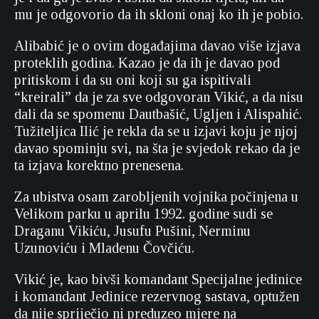
mu je odgovorio da ih skloni onaj ko ih je pobio.
Alibabić je o ovim događajima davao više izjava
proteklih godina. Kazao je da ih je davao pod
pritiskom i da su oni koji su ga ispitivali
“kreirali” da je za sve odgovoran Vikić, a da nisu
dali da se spomenu Dautbašić, Ugljen i Alispahić.
Tužiteljica Ilić je rekla da se u izjavi koju je njoj
davao spominju svi, na šta je svjedok rekao da je
ta izjava korektno prenesena.
Za ubistva osam zarobljenih vojnika počinjena u
Velikom parku u aprilu 1992. godine sudi se
Draganu Vikiću, Jusufu Pušini, Nerminu
Uzunoviću i Mladenu Čovčiću.
Vikić je, kao bivši komandant Specijalne jedinice
i komandant Jedinice rezervnog sastava, optužen
da nije spriječio ni preduzeo mjere na