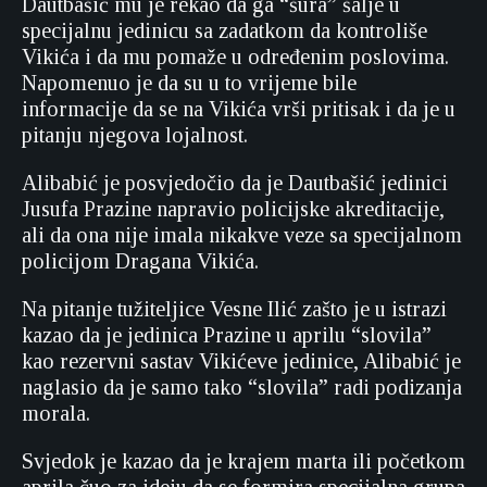
Dautbašić mu je rekao da ga “šura” šalje u
specijalnu jedinicu sa zadatkom da kontroliše
Vikića i da mu pomaže u određenim poslovima.
Napomenuo je da su u to vrijeme bile
informacije da se na Vikića vrši pritisak i da je u
pitanju njegova lojalnost.
Alibabić je posvjedočio da je Dautbašić jedinici
Jusufa Prazine napravio policijske akreditacije,
ali da ona nije imala nikakve veze sa specijalnom
policijom Dragana Vikića.
Na pitanje tužiteljice Vesne Ilić zašto je u istrazi
kazao da je jedinica Prazine u aprilu “slovila”
kao rezervni sastav Vikićeve jedinice, Alibabić je
naglasio da je samo tako “slovila” radi podizanja
morala.
Svjedok je kazao da je krajem marta ili početkom