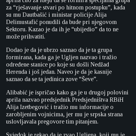
aprila čuo za ideju da se formira specijalna grupa
za “rješavanje stvari po hitnom postupku”, kada
su mu Dautbašić i ministar policije Alija
Delimustafić ponudili da bude pri njegovom
Sektoru. Kazao je da ih je “ubijedio” da to ne
može prihvatiti.
Dodao je da je ubrzo saznao da je ta grupa
formirana, kada ga je Ugljen nazvao i tražio
određene stanice po koje su došli Nedžad
Herenda i još jedan. Naveo je da je kasnije
saznao da se ta jedinica zove “Ševe”.
Alibabić je ispričao kako ga je u drugoj polovini
aprila nazvao predsjednik Predsjedništva RBiH
Alija Izetbegović i tražio mu informacije o
zarobljenim vojnicima, jer mu je srpska strana
uslovljavala pregovore tim pitanjem.
Svjedok je rekao da je zvao Ugljena, koji mu je