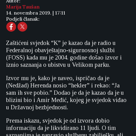
Autor:
Marija Taušan
14. novembra 2019. | 17:11
Podjeli članak:
Zaštićeni svjedok “K” je kazao da je radio u
Federalnoj obavještajno-sigurnosnoj službi
(FOSS) kada mu je 2004. godine došao izvor i
iznio saznanja o ubistvu u Velikom parku.
Izvor mu je, kako je naveo, ispričao da je
(Nedžad) Herenda nosio “hekler” i rekao: “Ja
sam ih sve pobio.” Dodao je da je kazao da je u
blizini bio i Amir Međić, kojeg je svjedok viđao
u Državnoj bezbjednosti.
Prema iskazu, svjedok je od izvora dobio
informaciju da je likvidirano 11 ljudi. O tim
saznanjima je napravio službenu zabilješku, ali