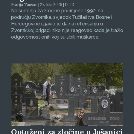
Marija Taušan | 27. Jula 2026 | 12:43
Na suđenju za zločine počinjene 1992. na
području Zvornika, svjedok Tužilaštva Bosne i
Hercegovine izjavio je da na referisanju u
Zvorničkoj brigadi niko nije reagovao kada je tražio
odgovornost onih koji su ubili muškarce.
Optuženi za zločine u Jošanici