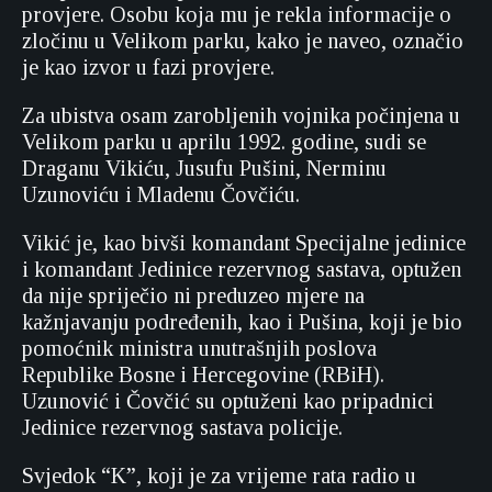
provjere. Osobu koja mu je rekla informacije o
zločinu u Velikom parku, kako je naveo, označio
je kao izvor u fazi provjere.
Za ubistva osam zarobljenih vojnika počinjena u
Velikom parku u aprilu 1992. godine, sudi se
Draganu Vikiću, Jusufu Pušini, Nerminu
Uzunoviću i Mladenu Čovčiću.
Vikić je, kao bivši komandant Specijalne jedinice
i komandant Jedinice rezervnog sastava, optužen
da nije spriječio ni preduzeo mjere na
kažnjavanju podređenih, kao i Pušina, koji je bio
pomoćnik ministra unutrašnjih poslova
Republike Bosne i Hercegovine (RBiH).
Uzunović i Čovčić su optuženi kao pripadnici
Jedinice rezervnog sastava policije.
Svjedok “K”, koji je za vrijeme rata radio u