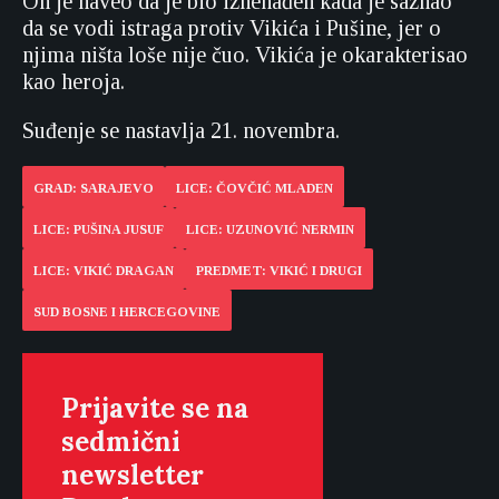
On je naveo da je bio iznenađen kada je saznao
da se vodi istraga protiv Vikića i Pušine, jer o
njima ništa loše nije čuo. Vikića je okarakterisao
kao heroja.
Suđenje se nastavlja 21. novembra.
GRAD: SARAJEVO
LICE: ČOVČIĆ MLADEN
LICE: PUŠINA JUSUF
LICE: UZUNOVIĆ NERMIN
LICE: VIKIĆ DRAGAN
PREDMET: VIKIĆ I DRUGI
SUD BOSNE I HERCEGOVINE
Prijavite se na
sedmični
newsletter