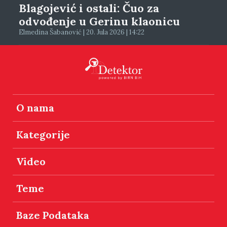
Blagojević i ostali: Čuo za
odvođenje u Gerinu klaonicu
Elmedina Šabanović | 20. Jula 2026 | 14:22
O nama
Kategorije
Video
Teme
Baze Podataka