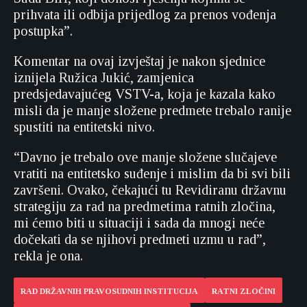
prihvata ili odbija prijedlog za prenos vođenja
postupka”.
Komentar na ovaj izvještaj je nakon sjednice
iznijela Ružica Jukić, zamjenica
predsjedavajućeg VSTV-a, koja je kazala kako
misli da je manje složene predmete trebalo ranije
spustiti na entitetski nivo.
“Davno je trebalo ove manje složene slučajeve
vratiti na entitetsko suđenje i mislim da bi svi bili
završeni. Ovako, čekajući tu Revidiranu državnu
strategiju za rad na predmetima ratnih zločina,
mi ćemo biti u situaciji i sada da mnogi neće
dočekati da se njihovi predmeti uzmu u rad”,
rekla je ona.
RAD DRŽAVNIH PRAVOSUDNIH INSTITUCIJA
RATNI ZLOČINI