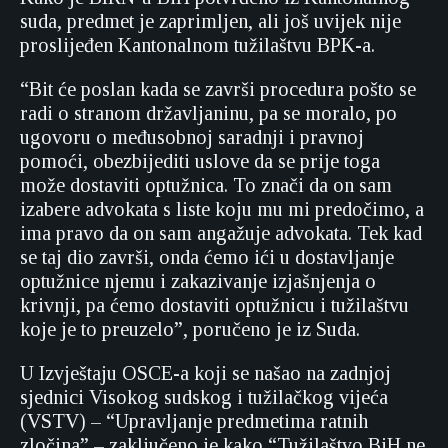
suda, predmet je zaprimljen, ali još uvijek nije
proslijeđen Kantonalnom tužilaštvu BPK-a.
“Bit će poslan kada se završi procedura pošto se
radi o stranom državljaninu, pa se moralo, po
ugovoru o međusobnoj saradnji i pravnoj
pomoći, obezbijediti uslove da se prije toga
može dostaviti optužnica. To znači da on sam
izabere advokata s liste koju mu mi predočimo, a
ima pravo da on sam angažuje advokata. Tek kad
se taj dio završi, onda ćemo ići u dostavljanje
optužnice njemu i zakazivanje izjašnjenja o
krivnji, pa ćemo dostaviti optužnicu i tužilaštvu
koje je to preuzelo”, poručeno je iz Suda.
U Izvještaju OSCE-a koji se našao na zadnjoj
sjednici Visokog sudskog i tužilačkog vijeća
(VSTV) – “Upravljanje predmetima ratnih
zločina” – zaključeno je kako “Tužilaštvo BiH ne