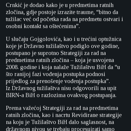
Crnkić je dodao kako je u predmetima ratnih
zločina, gdje postoje izrazite traume, “bitno da
tužilac već od početka rada na predmetu ostvari i
osobni kontakt sa oštećenima”.
U slučaju Gojgolovića, kao i u trećini optužnica
koje je Državno tužilaštvo podiglo ove godine,
postupano je suprotno Strategiji za rad na
predmetima ratnih zločina – koja je usvojena
2008. godine i koja nalaže Tužilaštvu BiH da “u
što ranijoj fazi vođenja postupka podnosi
prijedlog za prenošenje vođenja postupka”.
Iz Državnog tužilaštva nisu odgovorili na upit
BIRN-a BiH o razlozima ovakvog postupanja.
Prema važećoj Strategiji za rad na predmetima
ratnih zločina, kao i nacrtu Revidirane strategije
na koju je Tužilaštvo BiH dalo saglasnost, na
državnom nivou se trebaju procesuirati samo