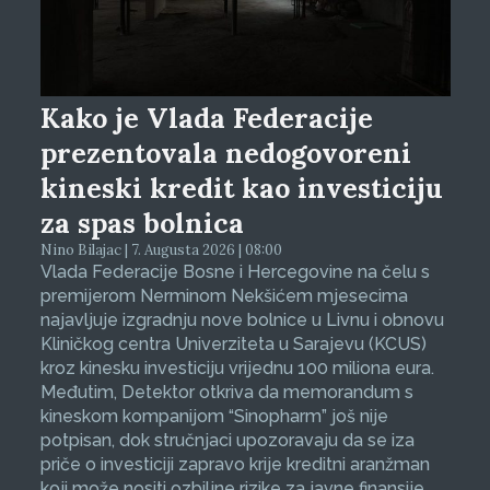
Kako je Vlada Federacije
prezentovala nedogovoreni
kineski kredit kao investiciju
za spas bolnica
Nino Bilajac | 7. Augusta 2026 | 08:00
Vlada Federacije Bosne i Hercegovine na čelu s
premijerom Nerminom Nekšićem mjesecima
najavljuje izgradnju nove bolnice u Livnu i obnovu
Kliničkog centra Univerziteta u Sarajevu (KCUS)
kroz kinesku investiciju vrijednu 100 miliona eura.
Međutim, Detektor otkriva da memorandum s
kineskom kompanijom “Sinopharm” još nije
potpisan, dok stručnjaci upozoravaju da se iza
priče o investiciji zapravo krije kreditni aranžman
koji može nositi ozbiljne rizike za javne finansije.