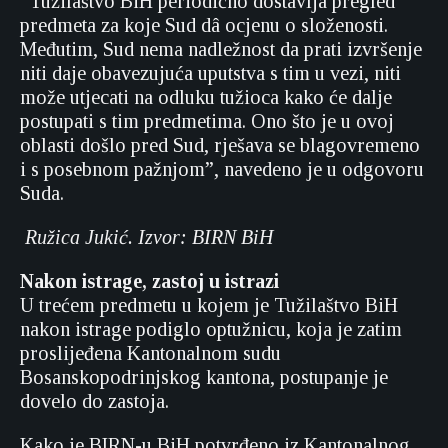
“Tužilaštvo BiH periodično dostavlja pregled
predmeta za koje Sud dâ ocjenu o složenosti.
Međutim, Sud nema nadležnost da prati izvršenje
niti daje obavezujuća uputstva s tim u vezi, niti
može utjecati na odluku tužioca kako će dalje
postupati s tim predmetima. Ono što je u ovoj
oblasti došlo pred Sud, rješava se blagovremeno
i s posebnom pažnjom”, navedeno je u odgovoru
Suda.
Ružica Jukić. Izvor: BIRN BiH
Nakon istrage, zastoj u istrazi
U trećem predmetu u kojem je Tužilaštvo BiH
nakon istrage podiglo optužnicu, koja je zatim
proslijeđena Kantonalnom sudu
Bosanskopodrinjskog kantona, postupanje je
dovelo do zastoja.
Kako je BIRN-u BiH potvrđeno iz Kantonalnog