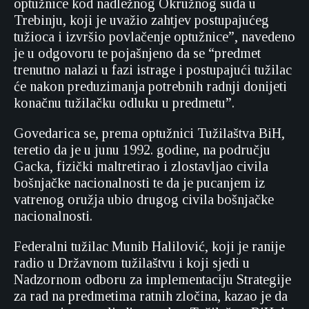
optužnice kod nadležnog Okružnog suda u
Trebinju, koji je uvažio zahtjev postupajućeg
tužioca i izvršio povlačenje optužnice”, navedeno
je u odgovoru te pojašnjeno da se “predmet
trenutno nalazi u fazi istrage i postupajući tužilac
će nakon preduzimanja potrebnih radnji donijeti
konačnu tužilačku odluku u predmetu”.
Govedarica se, prema optužnici Tužilaštva BiH,
teretio da je u junu 1992. godine, na području
Gacka, fizički maltretirao i zlostavljao civila
bošnjačke nacionalnosti te da je pucanjem iz
vatrenog oružja ubio drugog civila bošnjačke
nacionalnosti.
Federalni tužilac Munib Halilović, koji je ranije
radio u Državnom tužilaštvu i koji sjedi u
Nadzornom odboru za implementaciju Strategije
za rad na predmetima ratnih zločina, kazao je da