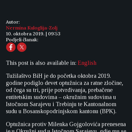
Autor:
Nermina Kuloglija-Zolj
10. oktobra 2019. | 09:53
Podjeli članak:
This post is also available in:
English
Tužilaštvo BiH je do početka oktobra 2019.
godine podiglo devet optužnica za ratne zločine,
od čega su tri, prije potvrđivanja, prebačene
entitetskim sudovima – okružnim sudovima u
Istočnom Sarajevu i Trebinju te Kantonalnom
sudu u Bosanskopodrinjskom kantonu (BPK).
Optužnica protiv Milenka Gojgolovića prenesena
je u Okružni sud u Istočnom Sarajevu, gdje mu se