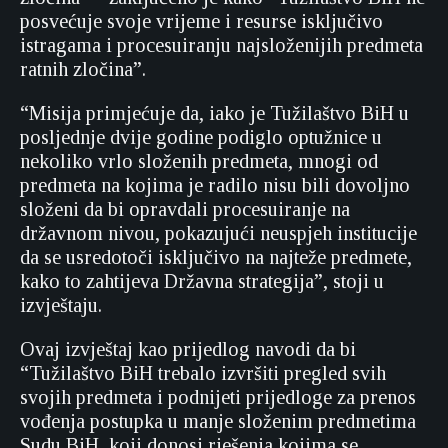
posvećuje svoje vrijeme i resurse isključivo
istragama i procesuiranju najsloženijih predmeta
ratnih zločina”.
“Misija primjećuje da, iako je Tužilaštvo BiH u
posljednje dvije godine podiglo optužnice u
nekoliko vrlo složenih predmeta, mnogi od
predmeta na kojima je radilo nisu bili dovoljno
složeni da bi opravdali procesuiranje na
državnom nivou, pokazujući neuspjeh institucije
da se usredotoči isključivo na najteže predmete,
kako to zahtijeva Državna strategija”, stoji u
izvještaju.
Ovaj izvještaj kao prijedlog navodi da bi
“Tužilaštvo BiH trebalo izvršiti pregled svih
svojih predmeta i podnijeti prijedloge za prenos
vođenja postupka u manje složenim predmetima
Sudu BiH, koji donosi rješenja kojima se