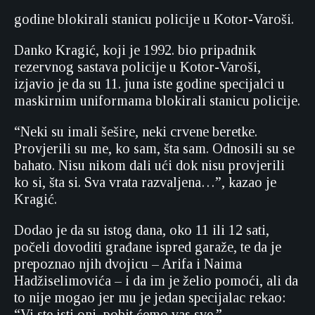
godine blokirali stanicu policije u Kotor-Varoši.
Danko Kragić, koji je 1992. bio pripadnik
rezervnog sastava policije u Kotor-Varoši,
izjavio je da su 11. juna iste godine specijalci u
maskirnim uniformama blokirali stanicu policije.
“Neki su imali šešire, neki crvene beretke.
Provjerili su me, ko sam, šta sam. Odnosili su se
bahato. Nisu nikom dali ući dok nisu provjerili
ko si, šta si. Sva vrata razvaljena…”, kazao je
Kragić.
Dodao je da su istog dana, oko 11 ili 12 sati,
počeli dovoditi građane ispred garaže, te da je
prepoznao njih dvojicu – Arifa i Naima
Hadžiselimovića – i da im je želio pomoći, ali da
to nije mogao jer mu je jedan specijalac rekao:
“Vi ste isti oni, pobit ćemo vas sve.”