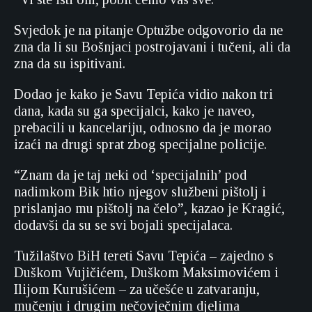
Svjedok je na pitanje Optužbe odgovorio da ne
zna da li su Bošnjaci postrojavani i tučeni, ali da
zna da su ispitivani.
Dodao je kako je Savu Tepića vidio nakon tri
dana, kada su ga specijalci, kako je naveo,
prebacili u kancelariju, odnosno da je morao
izaći na drugi sprat zbog specijalne policije.
“Znam da je taj neki od ‘specijalnih’ pod
nadimkom Bik htio njegov službeni pištolj i
prislanjao mu pištolj na čelo”, kazao je Kragić,
dodavši da su se svi bojali specijalaca.
Tužilaštvo BiH tereti Savu Tepića – zajedno s
Duškom Vujičićem, Duškom Maksimovićem i
Ilijom Kurušićem – za učešće u zatvaranju,
mučenju i drugim nečovječnim djelima