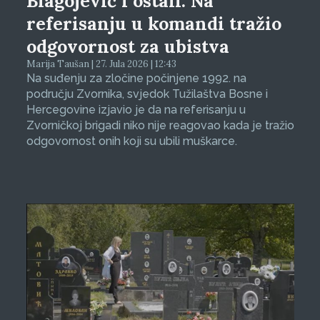
Blagojević i ostali: Na
referisanju u komandi tražio
odgovornost za ubistva
Marija Taušan | 27. Jula 2026 | 12:43
Na suđenju za zločine počinjene 1992. na
području Zvornika, svjedok Tužilaštva Bosne i
Hercegovine izjavio je da na referisanju u
Zvorničkoj brigadi niko nije reagovao kada je tražio
odgovornost onih koji su ubili muškarce.