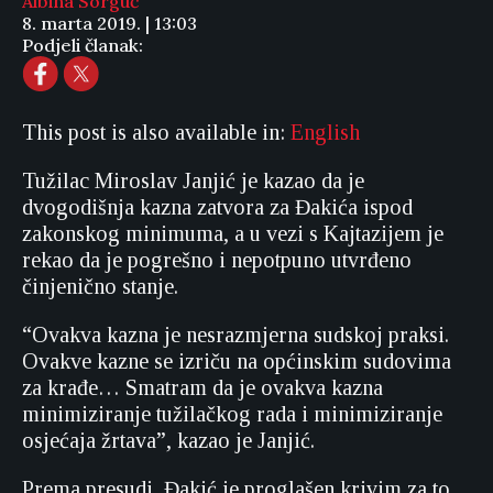
Albina Sorguč
8. marta 2019. | 13:03
Podjeli članak:
This post is also available in:
English
Tužilac Miroslav Janjić je kazao da je
dvogodišnja kazna zatvora za Đakića ispod
zakonskog minimuma, a u vezi s Kajtazijem je
rekao da je pogrešno i nepotpuno utvrđeno
činjenično stanje.
“Ovakva kazna je nesrazmjerna sudskoj praksi.
Ovakve kazne se izriču na općinskim sudovima
za krađe… Smatram da je ovakva kazna
minimiziranje tužilačkog rada i minimiziranje
osjećaja žrtava”, kazao je Janjić.
Prema presudi, Đakić je proglašen krivim za to