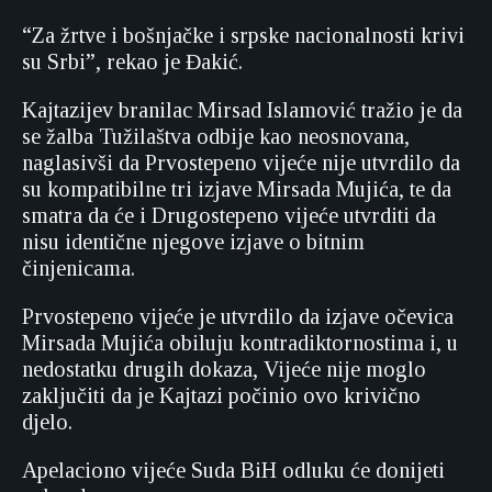
“Za žrtve i bošnjačke i srpske nacionalnosti krivi
su Srbi”, rekao je Đakić.
Kajtazijev branilac Mirsad Islamović tražio je da
se žalba Tužilaštva odbije kao neosnovana,
naglasivši da Prvostepeno vijeće nije utvrdilo da
su kompatibilne tri izjave Mirsada Mujića, te da
smatra da će i Drugostepeno vijeće utvrditi da
nisu identične njegove izjave o bitnim
činjenicama.
Prvostepeno vijeće je utvrdilo da izjave očevica
Mirsada Mujića obiluju kontradiktornostima i, u
nedostatku drugih dokaza, Vijeće nije moglo
zaključiti da je Kajtazi počinio ovo krivično
djelo.
Apelaciono vijeće Suda BiH odluku će donijeti