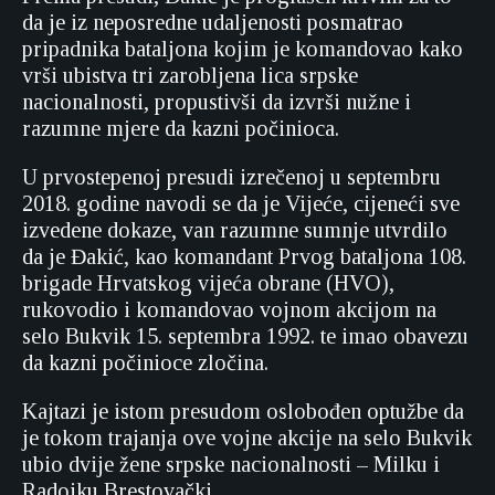
da je iz neposredne udaljenosti posmatrao
pripadnika bataljona kojim je komandovao kako
vrši ubistva tri zarobljena lica srpske
nacionalnosti, propustivši da izvrši nužne i
razumne mjere da kazni počinioca.
U prvostepenoj presudi izrečenoj u septembru
2018. godine navodi se da je Vijeće, cijeneći sve
izvedene dokaze, van razumne sumnje utvrdilo
da je Đakić, kao komandant Prvog bataljona 108.
brigade Hrvatskog vijeća obrane (HVO),
rukovodio i komandovao vojnom akcijom na
selo Bukvik 15. septembra 1992. te imao obavezu
da kazni počinioce zločina.
Kajtazi je istom presudom oslobođen optužbe da
je tokom trajanja ove vojne akcije na selo Bukvik
ubio dvije žene srpske nacionalnosti – Milku i
Radojku Brestovački.