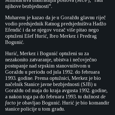
Ministarstva unutrašnjih poslova (MUP), “radi
njihove bezbjednosti”.
Muharem je kazao da je u Goraždu glavnu riječ
vodio predsjednik Ratnog predsjedništva Hadžo
Efendić i da se njegov vozač više pitao nego
optuženi Ešef Hurić, Ibro Merkez i Predrag
Bogunić.
Hurić, Merkez i Bogunić optuženi su za
nezakonito zatvaranje, ubistva i nečovječno
postupanje nad srpskim stanovništvom u
Goraždu u periodu od jula 1992. do februara
1993. godine. Prema optužnici, Merkez je bio
načelnik Stanice javne bezbjednosti (SJB) u
Goraždu od maja do kraja avgusta 1992. godine,
a nakon toga pa do februara 1993. tu dužnost
de
facto
je obavljao Bogunić. Hurić je bio komandir
stanice policije u tom gradu.