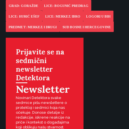
GRAD: GORAŽDE
LICE: BOGUNIĆ PREDRAG
LICE: HURIĆ EŠEF
LICE: MERKEZ IBRO
LOGORI U BIH
PREDMET: MERKEZ I DRUGI
SUD BOSNE I HERCEGOVINE
Prijavite se na
sedmični
newsletter
Detektora
Newsletter
Novinari Detektora svake
sedmice pišu newslettere o
protekloj i sedmici koja nas
očekuje. Donose detalje iz
redakcije, iskrene reakcije na
priče i kontekst o događajima
koji oblikuju našu stvarnost.