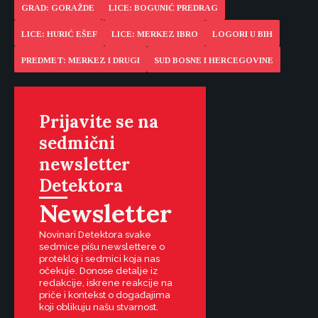
GRAD: GORAŽDE
LICE: BOGUNIĆ PREDRAG
LICE: HURIĆ EŠEF
LICE: MERKEZ IBRO
LOGORI U BIH
PREDMET: MERKEZ I DRUGI
SUD BOSNE I HERCEGOVINE
Prijavite se na
sedmični
newsletter
Detektora
Newsletter
Novinari Detektora svake
sedmice pišu newslettere o
protekloj i sedmici koja nas
očekuje. Donose detalje iz
redakcije, iskrene reakcije na
priče i kontekst o događajima
koji oblikuju našu stvarnost.