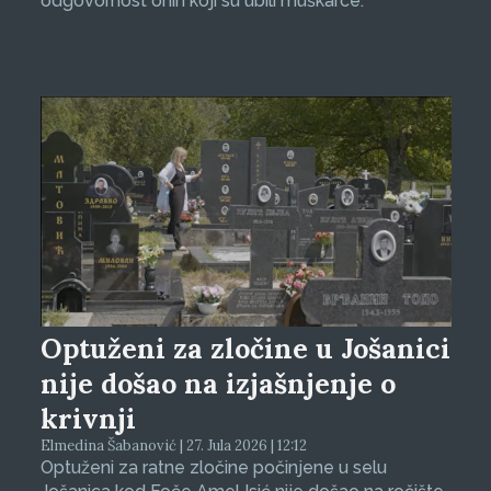
odgovornost onih koji su ubili muškarce.
Optuženi za zločine u Jošanici
nije došao na izjašnjenje o
krivnji
Elmedina Šabanović | 27. Jula 2026 | 12:12
Optuženi za ratne zločine počinjene u selu