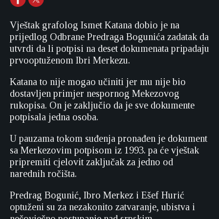
Vještak grafolog Ismet Katana dobio je na
prijedlog Odbrane Predraga Bogunića zadatak da
utvrdi da li potpisi na deset dokumenata pripadaju
prvooptuženom Ibri Merkezu.
Katana to nije mogao učiniti jer mu nije bio
dostavljen primjer nespornog Mekezovog
rukopisa. On je zaključio da je sve dokumente
potpisala jedna osoba.
U pauzama tokom suđenja pronađen je dokument
sa Merkezovim potpisom iz 1993. pa će vještak
pripremiti cjelovit zaključak za jedno od
narednih ročišta.
Predrag Bogunić, Ibro Merkez i Ešef Hurić
optuženi su za nezakonito zatvaranje, ubistva i
nečovječno postupanje nad srpskim