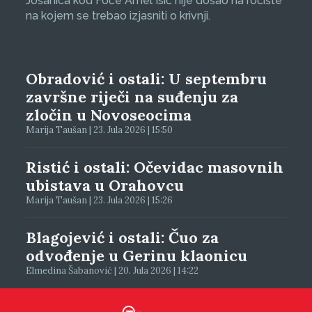
Jošanica kod Foče Amel Isić nije došao na ročište
na kojem se trebao izjasniti o krivnji.
Obradović i ostali: U septembru
završne riječi na suđenju za
zločin u Novoseocima
Marija Taušan | 23. Jula 2026 | 15:50
Ristić i ostali: Očevidac masovnih
ubistava u Orahovcu
Marija Taušan | 23. Jula 2026 | 15:26
Blagojević i ostali: Čuo za
odvođenje u Gerinu klaonicu
Elmedina Šabanović | 20. Jula 2026 | 14:22