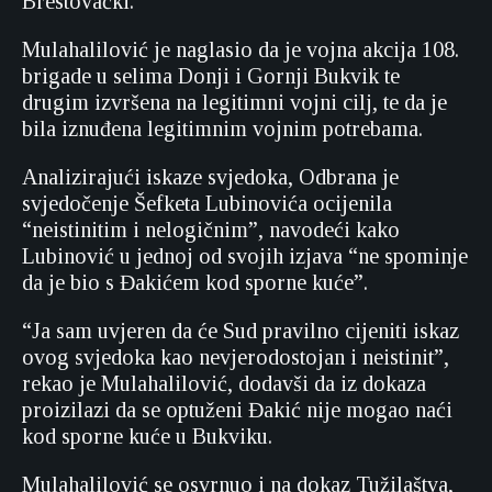
Brestovački.
Mulahalilović je naglasio da je vojna akcija 108.
brigade u selima Donji i Gornji Bukvik te
drugim izvršena na legitimni vojni cilj, te da je
bila iznuđena legitimnim vojnim potrebama.
Analizirajući iskaze svjedoka, Odbrana je
svjedočenje Šefketa Lubinovića ocijenila
“neistinitim i nelogičnim”, navodeći kako
Lubinović u jednoj od svojih izjava “ne spominje
da je bio s Đakićem kod sporne kuće”.
“Ja sam uvjeren da će Sud pravilno cijeniti iskaz
ovog svjedoka kao nevjerodostojan i neistinit”,
rekao je Mulahalilović, dodavši da iz dokaza
proizilazi da se optuženi Đakić nije mogao naći
kod sporne kuće u Bukviku.
Mulahalilović se osvrnuo i na dokaz Tužilaštva,