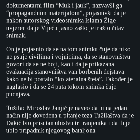
dokumentarni film “Muk i jauk”, nazvavši ga
“propagandnim materijalom”, pojasnivši da je
nakon autorskog videosnimka Islama Žige
uvjeren da je Vijeću jasno zašto je tražio čitav
snimak.
On je pojasnio da se na tom snimku čuje da niko
ne psuje civilima i vojnicima, da se stanovništvu
govori da se ne boji, kao i da je prikazana
evakuacija stanovništva van borbenih dejstava
kako ne bi postalo “kolateralna šteta”. Također je
naglasio i da se 24 puta tokom snimka čuje
pucnjava.
Tužilac Miroslav Janjić je naveo da ni na jedan
način nije dovedena u pitanje teza Tužilaštva da je
Đakić bio prisutan ubistvu tri ranjenika i da ih je
ubio pripadnik njegovog bataljona.