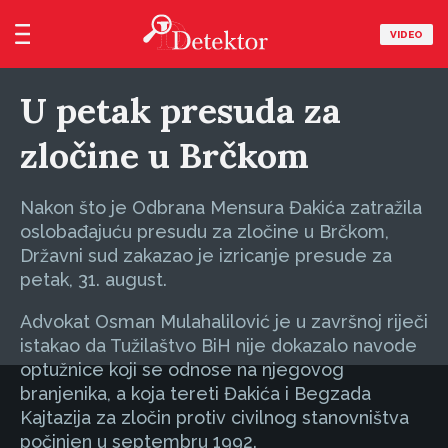
VIDEO
U petak presuda za
zločine u Brčkom
Nakon što je Odbrana Mensura Đakića zatražila
oslobađajuću presudu za zločine u Brčkom,
Državni sud zakazao je izricanje presude za
petak, 31. august.
Advokat Osman Mulahalilović je u završnoj riječi
istakao da Tužilaštvo BiH nije dokazalo navode
optužnice koji se odnose na njegovog
branjenika, a koja tereti Đakića i Begzada
Kajtazija za zločin protiv civilnog stanovništva
počinjen u septembru 1992.