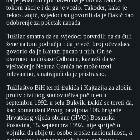
da je jedan od njih naveo da je bio uz Đakića
tokom akcije i da ga je vozio. Također, kako je
rekao Janjić, svjedoci su govorili da je Đakić dao
odobrenje za početak napada.
Tužilac smatra da su svjedoci potvrdili da su čuli
žene na tom području i da je veći broj očevidaca
govorio da je Kajtazi pucao u njih. On se
osvrnuo na dokaze Odbrane, kazavši da se
vještačenje Nehrua Ganića ne može uzeti
relevantno, smatrajući da je pristrasno.
Tužilaštvo BiH tereti Đakića i Kajtazija za zločin
protiv civilnog stanovništva počinjen u
septembru 1992. u selu Bukvik. Đakić se tereti da,
kao komandant Prvog bataljona 108. brigade
Hrvatskog vijeća obrane (HVO) Bosanska
Posavina, 15. septembra 1992., nije spriječio
vojnika da ubije tri osobe srpske nacionalnosti, a