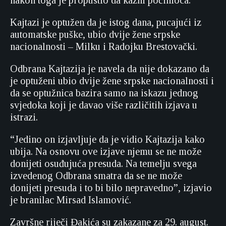
nakon toga je propustio da kazni počinioca.
Kajtazi je optužen da je istog dana, pucajući iz
automatske puške, ubio dvije žene srpske
nacionalnosti – Milku i Radojku Brestovački.
Odbrana Kajtazija je navela da nije dokazano da
je optuženi ubio dvije žene srpske nacionalnosti i
da se optužnica bazira samo na iskazu jednog
svjedoka koji je davao više različitih izjava u
istrazi.
“Jedino on izjavljuje da je vidio Kajtazija kako
ubija. Na osnovu ove izjave njemu se ne može
donijeti osuđujuća presuda. Na temelju svega
izvedenog Odbrana smatra da se ne može
donijeti presuda i to bi bilo nepravedno”, izjavio
je branilac Mirsad Islamović.
Završne riječi Đakića su zakazane za 29. august.