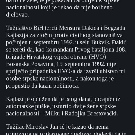
da to ne žele, te je pokazan zarobljenik srpske
nacionalnosti koji je rekao da nije borbeno
djelovao.
Tužilaštvo BiH tereti Mensura Đakića i Begzada
Kajtazija za zločin protiv civilnog stanovništva
počinjen u septembru 1992. u selu Bukvik. Đakić
se tereti da, kao komandant Prvog bataljona 108.
brigade Hrvatskog vijeća obrane (HVO)
Bosanska Posavina, 15. septembra 1992. nije
spriječio pripadnika HVO-a da izvrši ubistvo tri
osobe srpske nacionalnosti, a nakon toga je
propustio da kazni počinioca.
Kajtazi je optužen da je istog dana, pucajući iz
automatske puške, usmrtio dvije žene srpske
nacionalnosti – Milku i Radojku Brestovački.
Tužilac Miroslav Janjić je kazao da nema
prigovora na prikazivane dijelove, dodavši da je