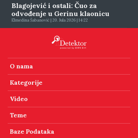
Blagojević i ostali: Čuo za
odvođenje u Gerinu klaonicu
Elmedina Šabanović | 20. Jula 2026 | 14:22
O nama
Kategorije
Video
Teme
Baze Podataka