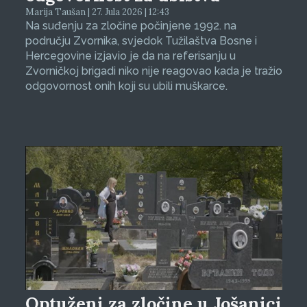
Marija Taušan | 27. Jula 2026 | 12:43
Na suđenju za zločine počinjene 1992. na
području Zvornika, svjedok Tužilaštva Bosne i
Hercegovine izjavio je da na referisanju u
Zvorničkoj brigadi niko nije reagovao kada je tražio
odgovornost onih koji su ubili muškarce.
Optuženi za zločine u Jošanici