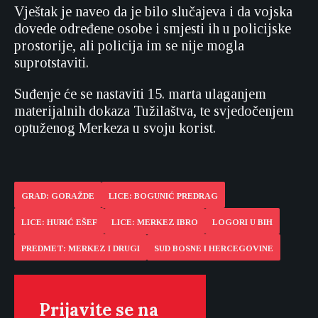
Vještak je naveo da je bilo slučajeva i da vojska
dovede određene osobe i smjesti ih u policijske
prostorije, ali policija im se nije mogla
suprotstaviti.
Suđenje će se nastaviti 15. marta ulaganjem
materijalnih dokaza Tužilaštva, te svjedočenjem
optuženog Merkeza u svoju korist.
GRAD: GORAŽDE
LICE: BOGUNIĆ PREDRAG
LICE: HURIĆ EŠEF
LICE: MERKEZ IBRO
LOGORI U BIH
PREDMET: MERKEZ I DRUGI
SUD BOSNE I HERCEGOVINE
Prijavite se na