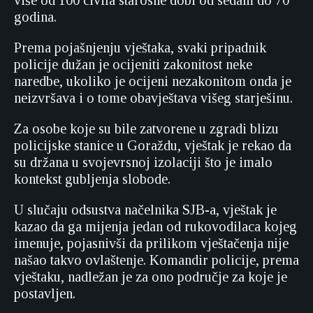
više od 100 civila starosne dobi od sedam do 70
godina.
Prema pojašnjenju vještaka, svaki pripadnik
policije dužan je ocijeniti zakonitost neke
naredbe, ukoliko je ocijeni nezakonitom onda je
neizvršava i o tome obavještava višeg starješinu.
Za osobe koje su bile zatvorene u zgradi blizu
policijske stanice u Goraždu, vještak je rekao da
su držana u svojevrsnoj izolaciji što je imalo
kontekst gubljenja slobode.
U slučaju odsustva načelnika SJB-a, vještak je
kazao da ga mijenja jedan od rukovodilaca kojeg
imenuje, pojasnivši da prilikom vještačenja nije
našao takvo ovlaštenje. Komandir policije, prema
vještaku, nadležan je za ono područje za koje je
postavljen.