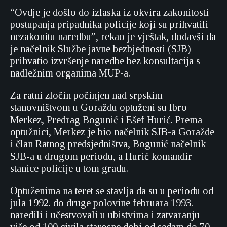
“Ovdje je došlo do izlaska iz okvira zakonitosti
postupanja pripadnika policije koji su prihvatili
nezakonitu naredbu”, rekao je vještak, dodavši da
je načelnik Službe javne bezbjednosti (SJB)
prihvatio izvršenje naredbe bez konsultacija s
nadležnim organima MUP-a.
Za ratni zločin počinjen nad srpskim
stanovništvom u Goraždu optuženi su Ibro
Merkez, Predrag Bogunić i Ešef Hurić. Prema
optužnici, Merkez je bio načelnik SJB-a Goražde
i član Ratnog predsjedništva, Bogunić načelnik
SJB-a u drugom periodu, a Hurić komandir
stanice policije u tom gradu.
Optuženima na teret se stavlja da su u periodu od
jula 1992. do druge polovine februara 1993.
naredili i učestvovali u ubistvima i zatvaranju