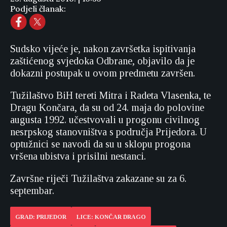
Podjeli članak:
Sudsko vijeće je, nakon završetka ispitivanja
zaštićenog svjedoka Odbrane, objavilo da je
dokazni postupak u ovom predmetu završen.
Tužilaštvo BiH tereti Mitra i Radeta Vlasenka, te
Dragu Končara, da su od 24. maja do polovine
augusta 1992. učestvovali u progonu civilnog
nesrpskog stanovništva s područja Prijedora. U
optužnici se navodi da su u sklopu progona
vršena ubistva i prisilni nestanci.
Završne riječi Tužilaštva zakazane su za 6.
septembar.
GRAD: PRIJEDOR
LICE: KONČAR DRAGO