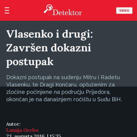
VIDEO
Vlasenko i drugi:
Završen dokazni
postupak
Dokazni postupak na suđenju Mitru i Radetu
Vlasenku, te Dragi Končaru, optuženim za
zločine počinjene na području Prijedora,
okončan je na današnjem ročištu u Sudu BiH.
Autor:
Lamija Grebo
23. augusta 2016. | 15:35