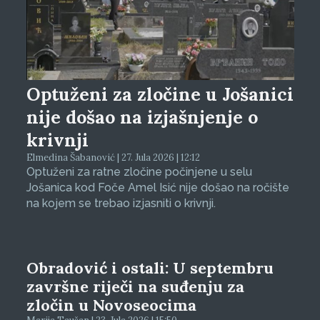
Optuženi za zločine u Jošanici
nije došao na izjašnjenje o
krivnji
Elmedina Šabanović | 27. Jula 2026 | 12:12
Optuženi za ratne zločine počinjene u selu
Jošanica kod Foče Amel Isić nije došao na ročište
na kojem se trebao izjasniti o krivnji.
Obradović i ostali: U septembru
završne riječi na suđenju za
zločin u Novoseocima