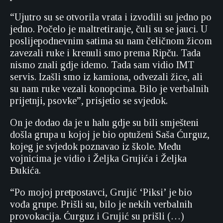
“Ujutro su se otvorila vrata i izvodili su jedno po
jedno. Počelo je maltretiranje, čuli su se jauci. U
poslijepodnevnim satima su nam čeličnom žicom
zavezali ruke i krenuli smo prema Ripču. Tada
nismo znali gdje idemo. Tada sam vidio IMT
servis. Izašli smo iz kamiona, odvezali žice, ali
su nam ruke vezali konopcima. Bilo je verbalnih
prijetnji, psovke”, prisjetio se svjedok.
On je dodao da je u halu gdje su bili smješteni
došla grupa u kojoj je bio optuženi Saša Ćurguz,
kojeg je svjedok poznavao iz škole. Među
vojnicima je vidio i Željka Grujića i Željka
Đukića.
“Po mojoj pretpostavci, Grujić ‘Piksi’ je bio
vođa grupe. Prišli su, bilo je nekih verbalnih
provokacija. Ćurguz i Grujić su prišli (…)