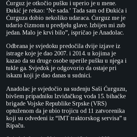
Ćurguz je otkočio pušku i uperio je u mene.
Đukić je rekao: ‘Ne sada.’ Tada sam od Đukića i
Ćurguza dobio nekoliko udaraca. Ćurguz me je
udario čizmom u predjelu glave. Izbijen mi zub
jedan. Malo je krvi bilo”, ispričao je Anadolac.
Odbrana je svjedoku predočila dvije izjave iz
istrage koje je dao 2007. i 2014. u kojima je
kazao da su druge osobe uperile pušku u njega i
tukle ga. Svjedok je odgovorio da ostaje pri
iskazu koji je dao danas u sudnici.
Anadolac je svjedočio na suđenju Saši Ćurguzu,
bivšem pripadniku Izviđačkog voda 15. bihaćke
brigade Vojske Republike Srpske (VRS)
optuženom da je ubio trojicu od 11 zatvorenika
koji su odvedeni iz “IMT traktorskog servisa” u
Ripaču.