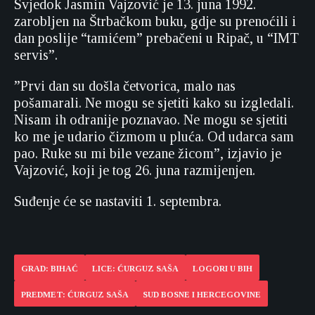
Svjedok Jasmin Vajzović je 13. juna 1992.
zarobljen na Štrbačkom buku, gdje su prenoćili i
dan poslije “tamićem” prebačeni u Ripač, u “IMT
servis”.
”Prvi dan su došla četvorica, malo nas
pošamarali. Ne mogu se sjetiti kako su izgledali.
Nisam ih odranije poznavao. Ne mogu se sjetiti
ko me je udario čizmom u pluća. Od udarca sam
pao. Ruke su mi bile vezane žicom”, izjavio je
Vajzović, koji je tog 26. juna razmijenjen.
Suđenje će se nastaviti 1. septembra.
GRAD: BIHAĆ
LICE: ĆURGUZ SAŠA
LOGORI U BIH
PREDMET: ĆURGUZ SAŠA
SUD BOSNE I HERCEGOVINE