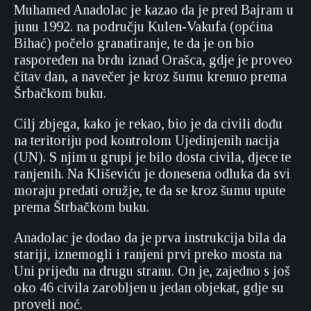
Muhamed Anadolac je kazao da je pred Bajram u
junu 1992. na području Kulen-Vakufa (općina
Bihać) počelo granatiranje, te da je on bio
raspoređen na brdu iznad Orašca, gdje je proveo
čitav dan, a navečer je kroz šumu krenuo prema
Šrbačkom buku.
Cilj zbjega, kako je rekao, bio je da civili dođu
na teritoriju pod kontrolom Ujedinjenih nacija
(UN). S njim u grupi je bilo dosta civila, djece te
ranjenih. Na Kliševiću je donesena odluka da svi
moraju predati oružje, te da se kroz šumu upute
prema Štrbačkom buku.
Anadolac je dodao da je prva instrukcija bila da
stariji, iznemogli i ranjeni prvi preko mosta na
Uni prijeđu na drugu stranu. On je, zajedno s još
oko 46 civila zarobljen u jedan objekat, gdje su
proveli noć.