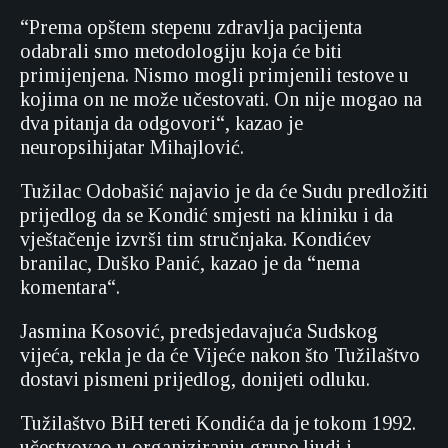
“Prema opštem stepenu zdravlja pacijenta
odabrali smo metodologiju koja će biti
primijenjena. Nismo mogli primjenili testove u
kojima on ne može učestovati. On nije mogao na
dva pitanja da odgovori“, kazao je
neuropsihijatar Mihajlović.
Tužilac Odobašić najavio je da će Sudu predložiti
prijedlog da se Kondić smjesti na kliniku i da
vještačenje izvrši tim stručnjaka. Kondićev
branilac, Duško Panić, kazao je da “nema
komentara“.
Jasmina Kosović, predsjedavajuća Sudskog
vijeća, rekla je da će Vijeće nakon što Tužilaštvo
dostavi pismeni prijedlog, donijeti odluku.
Tužilaštvo BiH tereti Kondića da je tokom 1992.
učestvovao u organiziranju grupe ljudi i