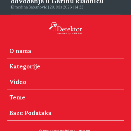
odvođenje u Gerinu klaonicu
Elmedina Šabanović | 20. Jula 2026 | 14:22
O nama
Kategorije
Video
Teme
Baze Podataka
© Sva prava zadržana BIRN BiH.