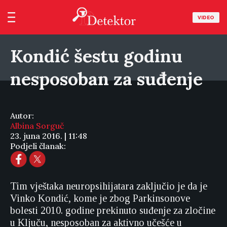
VIDEO
Kondić šestu godinu
nesposoban za suđenje
Autor:
Albina Sorguč
23. juna 2016. | 11:48
Podjeli članak:
Tim vještaka neuropsihijatara zaključio je da je
Vinko Kondić, kome je zbog Parkinsonove
bolesti 2010. godine prekinuto suđenje za zločine
u Ključu, nesposoban za aktivno učešće u