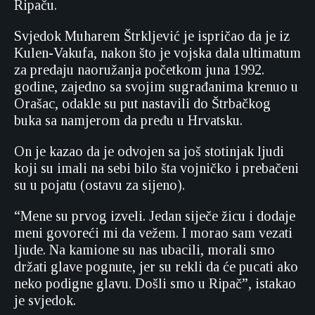
Ripaču.
Svjedok Muharem Štrkljević je ispričao da je iz
Kulen-Vakufa, nakon što je vojska dala ultimatum
za predaju naoružanja početkom juna 1992.
godine, zajedno sa svojim sugrađanima krenuo u
Orašac, odakle su put nastavili do Štrbačkog
buka sa namjerom da pređu u Hrvatsku.
On je kazao da je odvojen sa još stotinjak ljudi
koji su imali na sebi bilo šta vojničko i prebačeni
su u pojatu (ostavu za sijeno).
“Mene su prvog izveli. Jedan siječe žicu i dodaje
meni govoreći mi da vežem. I morao sam vezati
ljude. Na kamione su nas ubacili, morali smo
držati glave pognute, jer su rekli da će pucati ako
neko podigne glavu. Došli smo u Ripač”, istakao
je svjedok.