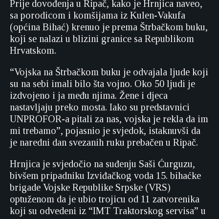
Prije dovođenja u Ripač, kako je Hrnjica naveo,
sa porodicom i komšijama iz Kulen-Vakufa
(općina Bihać) krenuo je prema Štrbačkom buku,
koji se nalazi u blizini granice sa Republikom
Hrvatskom.
“Vojska na Štrbačkom buku je odvajala ljude koji
su na sebi imali bilo šta vojno. Oko 50 ljudi je
izdvojeno i ja među njima. Žene i djeca
nastavljaju preko mosta. Iako su predstavnici
UNPROFOR-a pitali za nas, vojska je rekla da im
mi trebamo”, pojasnio je svjedok, istaknuvši da
je naredni dan svezanih ruku prebačen u Ripač.
Hrnjica je svjedočio na suđenju Saši Ćurguzu,
bivšem pripadniku Izviđačkog voda 15. bihaćke
brigade Vojske Republike Srpske (VRS)
optuženom da je ubio trojicu od 11 zatvorenika
koji su odvedeni iz “IMT Traktorskog servisa” u