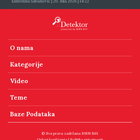
Elmedina Šabanović | 20. Jula 2026 | 14:22
O nama
Kategorije
Video
Teme
Baze Podataka
© Sva prava zadržana BIRN BiH.
Uslovi korišćenja
|
Politika privatnosti