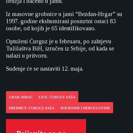
oružja i bačeno u jamu.
Iz masovne grobnice u jami “Bezdan-Hrgar” su
1997. godine ekshumirani posmrtni ostaci 83
osobe, od kojih je 65 identifikovano.
Optuženi Ćurguz je u februaru, po zahtjevu
Tužilaštva BiH, izručen iz Srbije, od kada se
nalazi u pritvoru.
Suđenje će se nastaviti 12. maja.
GRAD: BIHAĆ
LICE: ĆURGUZ SAŠA
PREDMET: ĆURGUZ SAŠA
SUD BOSNE I HERCEGOVINE