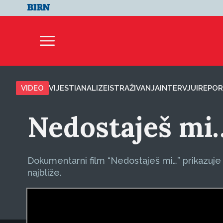
VIDEO
VIJESTI
ANALIZE
ISTRAŽIVANJA
INTERVJUI
REPOR
Nedostaješ mi
Dokumentarni film “Nedostaješ mi…” prikazuje 
najbliže.