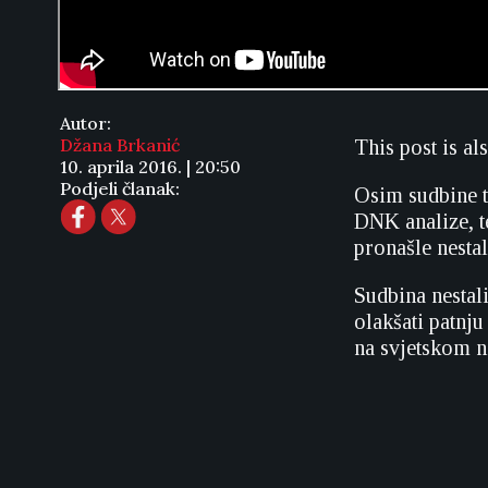
Autor:
Džana Brkanić
This post is al
10. aprila 2016. | 20:50
Podjeli članak:
Osim sudbine t
DNK analize, t
pronašle nesta
Sudbina nestal
olakšati patnj
na svjetskom n