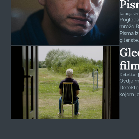
Pis
Lamija Gre
Pogledaj
mreže B
Pisma iz
gitariste.
Gle
fil
Detektor |
Ovdje m
Detekto
kojem je