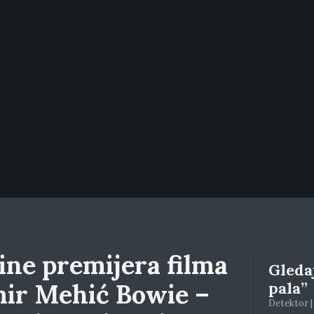
ine premijera filma
Gleda
ir Mehić Bowie –
pala”
Detektor |