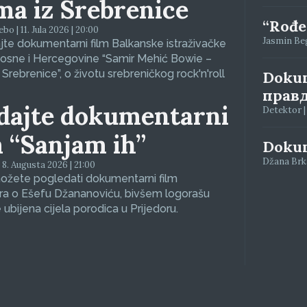
ma iz Srebrenice
“Rođen
bo | 11. Jula 2026 | 20:00
Jasmin Begi
te dokumentarni film Balkanske istraživačke
osne i Hercegovine “Samir Mehić Bowie –
 Srebrenice”, o životu srebreničkog rock'n'roll
Dokum
правд
dajte dokumentarni
Detektor |
m “Sanjam ih”
Dokum
Džana Brkan
 8. Augusta 2026 | 21:00
ožete pogledati dokumentarni film
ra o Ešefu Džananoviću, bivšem logorašu
 ubijena cijela porodica u Prijedoru.