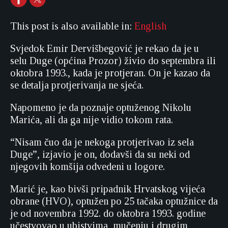
This post is also available in:
English
Svjedok Emir Dervišbegović je rekao da je u
selu Duge (općina Prozor) živio do septembra ili
oktobra 1993., kada je protjeran. On je kazao da
se detalja protjerivanja ne sjeća.
Napomeno je da poznaje optuženog Nikolu
Marića, ali da ga nije vidio tokom rata.
“Nisam čuo da je nekoga protjerivao iz sela
Duge”, izjavio je on, dodavši da su neki od
njegovih komšija odvedeni u logore.
Marić je, kao bivši pripadnik Hrvatskog vijeća
obrane (HVO), optužen po 25 tačaka optužnice da
je od novembra 1992. do oktobra 1993. godine
učestvovao u ubistvima, mučenju i drugim