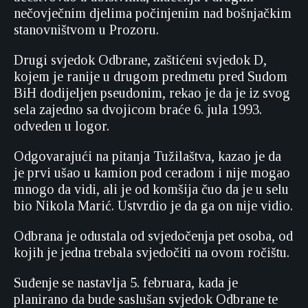
nečovječnim djelima počinjenim nad bošnjačkim
stanovništvom u Prozoru.
Drugi svjedok Odbrane, zaštićeni svjedok D,
kojem je ranije u drugom predmetu pred Sudom
BiH dodijeljen pseudonim, rekao je da je iz svog
sela zajedno sa dvojicom braće 6. jula 1993.
odveden u logor.
Odgovarajući na pitanja Tužilaštva, kazao je da
je prvi ušao u kamion pod ceradom i nije mogao
mnogo da vidi, ali je od komšija čuo da je u selu
bio Nikola Marić. Ustvrdio je da ga on nije vidio.
Odbrana je odustala od svjedočenja pet osoba, od
kojih je jedna trebala svjedočiti na ovom ročištu.
Suđenje se nastavlja 5. februara, kada je
planirano da bude saslušan svjedok Odbrane te