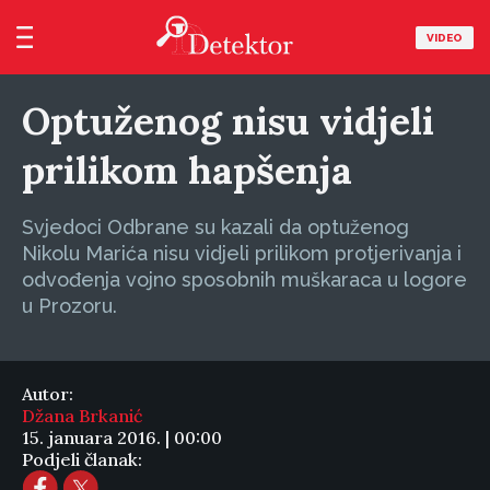
VIDEO
Optuženog nisu vidjeli
prilikom hapšenja
Svjedoci Odbrane su kazali da optuženog
Nikolu Marića nisu vidjeli prilikom protjerivanja i
odvođenja vojno sposobnih muškaraca u logore
u Prozoru.
Autor:
Džana Brkanić
15. januara 2016. | 00:00
Podjeli članak: