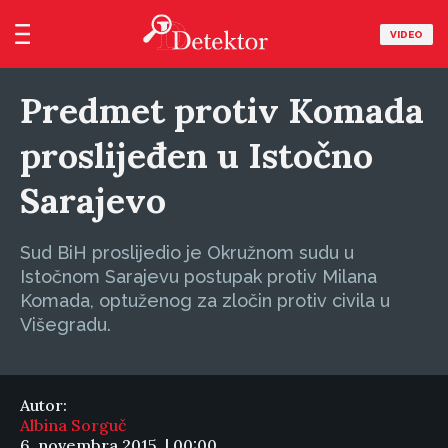
VIDEO
Predmet protiv Komada
proslijeđen u Istočno
Sarajevo
Sud BiH proslijedio je Okružnom sudu u
Istočnom Sarajevu postupak protiv Milana
Komada, optuženog za zločin protiv civila u
Višegradu.
Autor:
Albina Sorguč
6. novembra 2015. | 00:00