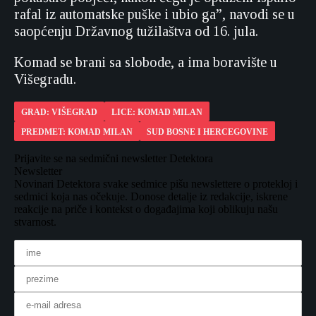
rafal iz automatske puške i ubio ga”, navodi se u
saopćenju Državnog tužilaštva od 16. jula.
Komad se brani sa slobode, a ima boravište u
Višegradu.
GRAD: VIŠEGRAD
LICE: KOMAD MILAN
PREDMET: KOMAD MILAN
SUD BOSNE I HERCEGOVINE
Prijavite se na sedmični newsletter Detektora
Newsletter
Novinari Detektora svake sedmice pišu newslettere o protekloj i
sedmici koja nas očekuje. Donose detalje iz redakcije, iskrene
reakcije na priče i kontekst o događajima koji oblikuju našu
stvarnost.