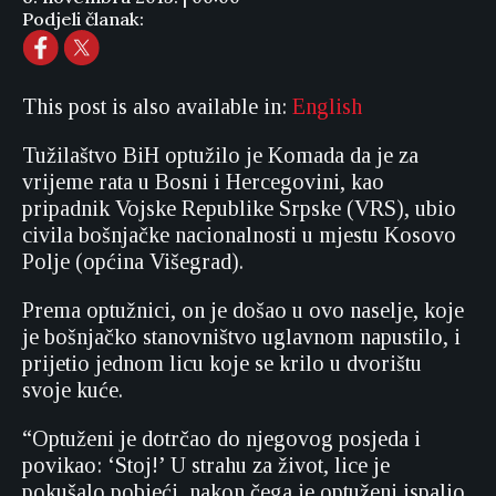
Podjeli članak:
This post is also available in:
English
Tužilaštvo BiH optužilo je Komada da je za
vrijeme rata u Bosni i Hercegovini, kao
pripadnik Vojske Republike Srpske (VRS), ubio
civila bošnjačke nacionalnosti u mjestu Kosovo
Polje (općina Višegrad).
Prema optužnici, on je došao u ovo naselje, koje
je bošnjačko stanovništvo uglavnom napustilo, i
prijetio jednom licu koje se krilo u dvorištu
svoje kuće.
“Optuženi je dotrčao do njegovog posjeda i
povikao: ‘Stoj!’ U strahu za život, lice je
pokušalo pobjeći, nakon čega je optuženi ispalio