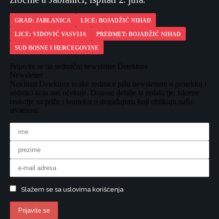
GRAD: JABLANICA
LICE: BOJADŽIĆ NIHAD
LICE: VIDOVIĆ VASVIJA
PREDMET: BOJADŽIĆ NIHAD
SUD BOSNE I HERCEGOVINE
Prijavite se na sedmični newsletter Detektora
Newsletter
Novinari Detektora svake sedmice pišu newslettere o protekloj i
sedmici koja nas očekuje. Donose detalje iz redakcije, iskrene
reakcije na priče i kontekst o događajima koji oblikuju našu
stvarnost.
Slažem se sa uslovima korišćenja