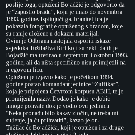
poslije toga, optuženi Bojadžić je odgovorio da
je “zapustio bradu”, koju je imao do novembra
1993. godine. Ispitujući ga, braniteljica je
pokazala fotografije optuženog s bradom, koje
su ranije uložene u dokazni materijal.
Ovim je Odbrana nastojala osporiti iskaze
svjedoka Tužilaštva BiH koji su rekli da ih je
Bojadžić maltretirao u septembru i oktobru 1993.
godine, ali da ništa specifično nisu primijetili na
njegovom licu.
Optuženi je izjavio kako je početkom 1994.
godine postao komandant jedinice “Zulfikar”,
koja je pripojena Četvrtom korpusu ABiH, te je
promijenila naziv. Dodao je kako je dobio
mnoge pohvale dok je vodio ovu jedinicu.
“Neka pronađu bilo kakav zločin, ne treba mi
suđenje, ja ću prihvatiti”, kazao je on.
Tužilac će Bojadžića, koji je optužen i za druge
zločine u Jablanici, ispitati 2. jula.