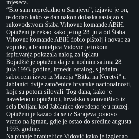
mjeseca.
“Bio sam neprekidno u Sarajevu”, izjavio je on,
te dodao kako se dan nakon dolaska sastajao s
rukovodstvom Štaba Vrhovne komande ABiH.
Optuženi je rekao kako je tog 28. jula od Štaba
Vrhovne komande ABiH dobio pištolj i novac za
vojnike, a braniteljica Vidović je tokom
ispitivanja pokazala nalog za isplatu.
Bojadžić je optužen da je u noćnim satima 28.
jula 1993. godine, između ostalog, s jednim
saborcem izveo iz Muzeja “Bitka na Neretvi” u
Jablanici dvije zatočenice hrvatske nacionalnosti,
koje su potom silovali. Tog dana, kako je
navedeno u optužnici, hrvatsko stanovništvo iz
sela Doljani kod Jablanice dovedeno je u muzej.
Optuženi je kazao da se iz Sarajeva ponovo
vratio na Igman, gdje je ostao do sredine augusta
1993. godine.
Na pitanje braniteljice Vidović kako je izgledao