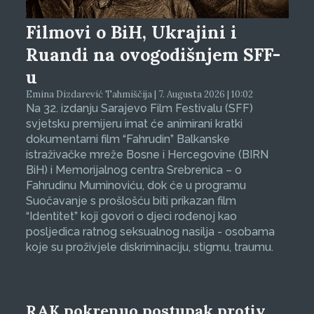
Filmovi o BiH, Ukrajini i
Ruandi na ovogodišnjem SFF-
u
Emina Dizdarević Tahmiščija | 7. Augusta 2026 | 10:02
Na 32. izdanju Sarajevo Film Festivalu (SFF)
svjetsku premijeru imat će animirani kratki
dokumentarni film “Fahrudin” Balkanske
istraživačke mreže Bosne i Hercegovine (BIRN
BiH) i Memorijalnog centra Srebrenica – o
Fahrudinu Muminoviću, dok će u programu
Suočavanje s prošlošću biti prikazan film
“Identitet” koji govori o djeci rođenoj kao
posljedica ratnog seksualnog nasilja - osobama
koje su proživjele diskriminaciju, stigmu, traumu.
RAK pokrenuo postupak protiv