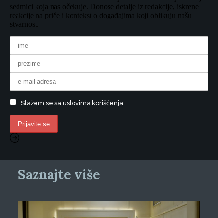
sedmici koja nas očekuje. Donose detalje iz redakcije, iskrene
reakcije na priče i kontekst o događajima koji oblikuju našu
stvarnost.
Slažem se sa uslovima korišćenja
Saznajte više