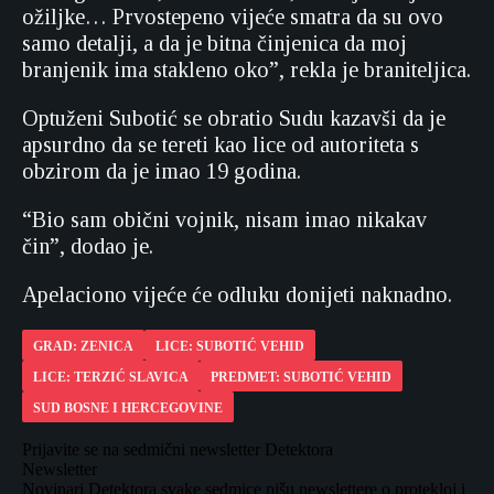
ožiljke… Prvostepeno vijeće smatra da su ovo
samo detalji, a da je bitna činjenica da moj
branjenik ima stakleno oko”, rekla je braniteljica.
Optuženi Subotić se obratio Sudu kazavši da je
apsurdno da se tereti kao lice od autoriteta s
obzirom da je imao 19 godina.
“Bio sam obični vojnik, nisam imao nikakav
čin”, dodao je.
Apelaciono vijeće će odluku donijeti naknadno.
GRAD: ZENICA
LICE: SUBOTIĆ VEHID
LICE: TERZIĆ SLAVICA
PREDMET: SUBOTIĆ VEHID
SUD BOSNE I HERCEGOVINE
Prijavite se na sedmični newsletter Detektora
Newsletter
Novinari Detektora svake sedmice pišu newslettere o protekloj i