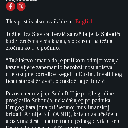
This post is also available in:
English
Tužiteljica Slavica Terzić zatražila je da Subotiću
bude izrečena veća kazna, s obzirom na težinu
zločina koji je počinio.
“Tužilaštvo smatra da je prilikom odmjeravanja
kazne vijeće zanemarilo bezobzirnost ubistva
cijelokupne porodice Kegelj u Dusini, invalidnog
lica i starost žrtava”, obrazložila je Terzić.
Prvostepeno vijeće Suda BiH je prošle godine
proglasilo Subotića, nekadašnjeg pripadnika
Drugog bataljona pri Sedmoj muslimanskoj
brigadi Armije BiH (ABiH), krivim za učešće u
ubistvima šest i maltretiranje jednog civila u selu
Dusina 26. januara 1993. godine.