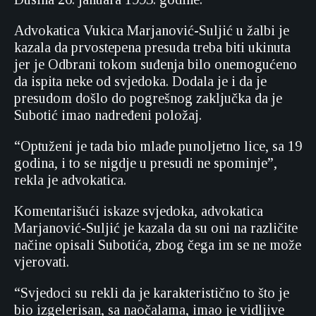
Advokatica Vukica Marjanović-Suljić u žalbi je
kazala da prvostepena presuda treba biti ukinuta
jer je Odbrani tokom suđenja bilo onemogućeno
da ispita neke od svjedoka. Dodala je i da je
presudom došlo do pogrešnog zaključka da je
Subotić imao nadređeni položaj.
“Optuženi je tada bio mlađe punoljetno lice, sa 19
godina, i to se nigdje u presudi ne spominje”,
rekla je advokatica.
Komentarišući iskaze svjedoka, advokatica
Marjanović-Suljić je kazala da su oni na različite
načine opisali Subotića, zbog čega im se ne može
vjerovati.
“Svjedoci su rekli da je karakteristično to što je
bio izgelerisan, sa naočalama, imao je vidljive