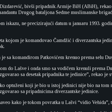
Dizdarević, bivši pripadnik Armije BiH (ABiH), rekao j
mandantu Drugog bataljona Sedme muslimanske briga
 iskazu, ne precizirajući datum u januaru 1993. godine
ta kojom je komandovao Čamdžić i diverzantska jedini
ok.
 je sa komandirom Patkovićem krenuo prema selu Dusin
om do Lašve i onda smo sa vodičem krenuli prema Dusi
zgovarao sa desetak pripadnika te jedinice”, rekao je s
o optuženi koji je bio u istoj jedinici nije bio na tom
zgovarao sa pripadnicima diverzantske jedinice.
naveo kako je tokom povratka u Lašvi “vidio Vehida”, t