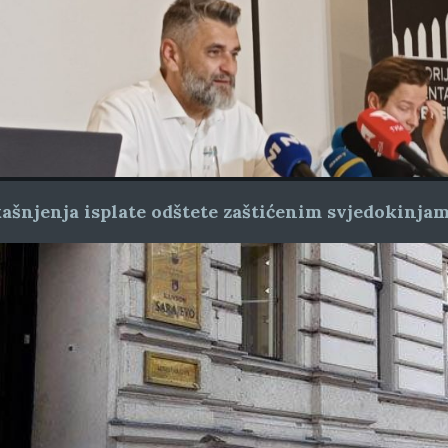
ašnjenja isplate odštete zaštićenim svjedokinja