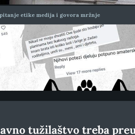
pitanje etike medija i govora mržnje
avno tužilaštvo treba preu