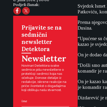
Podjeli članak:
Svjedok Ismet 
Patkoviću, ko
Prema njegovom
Prijavite se na
Dusina.
sedmični
“Upućene su če
newsletter
kazao je svjed
Detektora
On je dodao da
Newsletter
“Došli smo aut
Novinari Detektora svake
sedmice pišu newslettere o
komandir je ra
protekloj i sedmici koja nas
očekuje. Donose detalje iz
On je kazao kak
redakcije, iskrene reakcije na
priče i kontekst o događajima
je komandir ra
koji oblikuju našu stvarnost.
Dizdarević je 