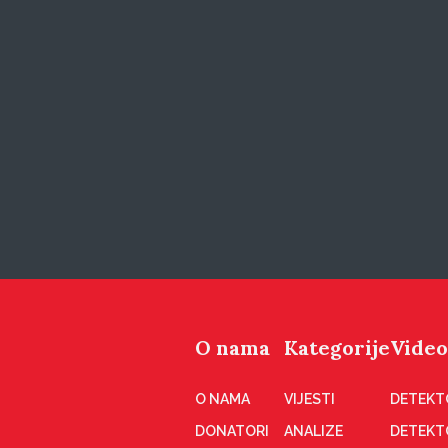
O nama
Kategorije
Video
O NAMA
VIJESTI
DETEKT
DONATORI
ANALIZE
DETEKT