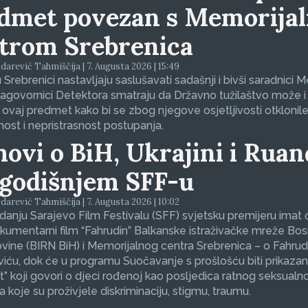
dmet povezan s Memorija
trom Srebrenica
arević Tahmiščija | 7. Augusta 2026 | 15:49
 Srebrenici nastavljaju saslušavati sadašnji i bivši saradnici 
sagovornici Detektora smatraju da Državno tužilaštvo može i
 ovaj predmet kako bi se zbog njegove osjetljivosti otklonil
nost i nepristrasnost postupanja.
movi o BiH, Ukrajini i Ruan
godišnjem SFF-u
arević Tahmiščija | 7. Augusta 2026 | 10:02
zdanju Sarajevo Film Festivalu (SFF) svjetsku premijeru imat 
okumentarni film “Fahrudin” Balkanske istraživačke mreže Bos
ine (BIRN BiH) i Memorijalnog centra Srebrenica – o Fahrud
ću, dok će u programu Suočavanje s prošlošću biti prikazan
et” koji govori o djeci rođenoj kao posljedica ratnog seksualno
koje su proživjele diskriminaciju, stigmu, traumu.