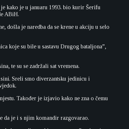
e kako je u januaru 1993. bio kurir Šerifu
de ABiH.
, došla je naredba da se krene u akciju u selo
ca koje su bile u sastavu Drugog bataljona”,
a, te su se zadržali sat vremena.
ni. Sreli smo diverzantsku jedinicu i
vjedok.
 mjestu. Također je izjavio kako ne zna o čemu
e da je i s njim komandir razgovarao.