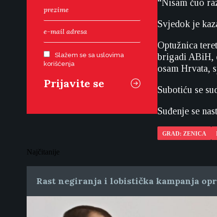
“Nisam čuo raz
Svjedok je kaza
Optužnica tere
Slažem se sa uslovima
brigadi ABiH, 
korišćenja
osam Hrvata, s
Subotiću se sud
Suđenje se nast
GRAD: ZENICA
Najčitanije
Rast negiranja i lobistička kampanja op