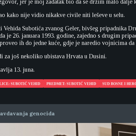
govor, jer je moj zadatak bio da se držim malo dalje 
o kako nije vidio nikakve civile niti leševe u selu.
ti Vehida Subotića zvanog Geler, bivšeg pripadnika D
da je 26. januara 1993. godine, zajedno s drugim pripa
proveo ih do jedne kuće, gdje je naredio vojnicima da 
i za još nekoliko ubistava Hrvata u Dusini.
avlja 13. juna.
LICE: SUBOTIĆ VEHID
PREDMET: SUBOTIĆ VEHID
SUD BOSNE I HE
ravdavanja genocida