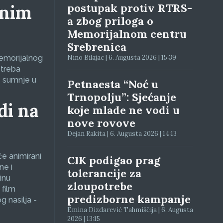
lnim
postupak protiv RTRS-
a zbog priloga o
Memorijalnom centru
Srebrenica
Memorijalnog
Nino Bilajac | 6. Augusta 2026 | 15:39
 treba
e sumnje u
Petnaesta “Noć u
Trnopolju”: Sjećanje
di na
koje mlade ne vodi u
nove rovove
Dejan Rakita | 6. Augusta 2026 | 14:13
će animirani
CIK podigao prag
ne i
tolerancije za
inu
zloupotrebe
 film
predizborne kampanje
g nasilja -
Emina Dizdarević Tahmiščija | 6. Augusta
2026 | 13:15