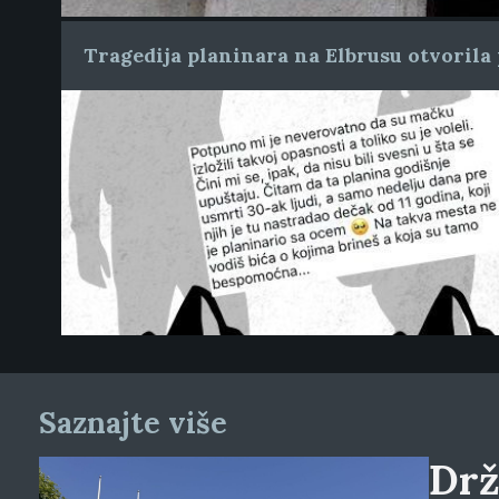
Tragedija planinara na Elbrusu otvorila 
Saznajte više
Drž