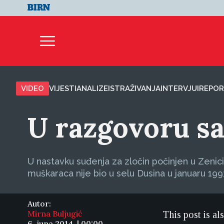
VIDEO
VIJESTI
ANALIZE
ISTRAŽIVANJA
INTERVJUI
REPOR
U razgovoru s
U nastavku suđenja za zločin počinjen u Zenic
muškaraca nije bio u selu Dusina u januaru 199
Autor:
Mirna Buljugić
This post is al
6. juna 2014. | 00:00