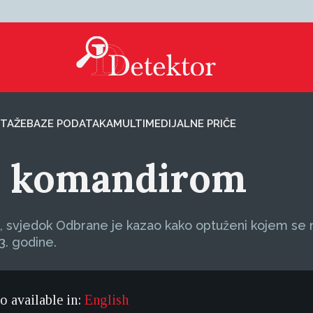
TAŽE
BAZE PODATAKA
MULTIMEDIJALNE PRIČE
a komandirom
i, svjedok Odbrane je kazao kako optuženi kojem se na
3. godine.
so available in:
English