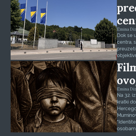
pre
cen
Emina Dizd
Dok se u
centra, 
preuzeti
objektiv
Fil
ovo
Emina Dizd
Na 32. i
kratki d
Hercegov
Muminovi
“Identit
osobama 