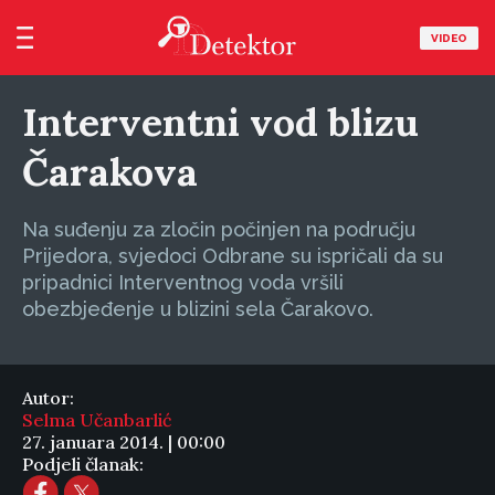
VIDEO
Interventni vod blizu
Čarakova
Na suđenju za zločin počinjen na području
Prijedora, svjedoci Odbrane su ispričali da su
pripadnici Interventnog voda vršili
obezbjeđenje u blizini sela Čarakovo.
Autor:
Selma Učanbarlić
27. januara 2014. | 00:00
Podjeli članak: