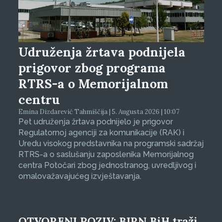
Udruženja žrtava podnijela
prigovor zbog programa
RTRS-a o Memorijalnom
centru
Emina Dizdarević Tahmiščija | 5. Augusta 2026 | 10:07
Pet udruženja žrtava podnijelo je prigovor
Regulatornoj agenciji za komunikacije (RAK) i
Uredu visokog predstavnika na programski sadržaj
RTRS-a o saslušanju zaposlenika Memorijalnog
centra Potočari zbog jednostranog, uvredljivog i
omalovažavajućeg izvještavanja.
OTVORENI POZIV: BIRN BiH traži