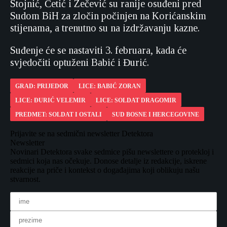
Stojnić, Četić i Zečević su ranije osuđeni pred
Sudom BiH za zločin počinjen na Korićanskim
stijenama, a trenutno su na izdržavanju kazne.
Suđenje će se nastaviti 3. februara, kada će
svjedočiti optuženi Babić i Đurić.
GRAD: PRIJEDOR
LICE: BABIĆ ZORAN
LICE: ĐURIĆ VELEMIR
LICE: SOLDAT DRAGOMIR
PREDMET: SOLDAT I OSTALI
SUD BOSNE I HERCEGOVINE
Prijavite se na sedmični newsletter Detektora
Newsletter
Novinari Detektora svake sedmice pišu newslettere o protekloj i
sedmici koja nas očekuje. Donose detalje iz redakcije, iskrene
reakcije na priče i kontekst o događajima koji oblikuju našu
stvarnost.