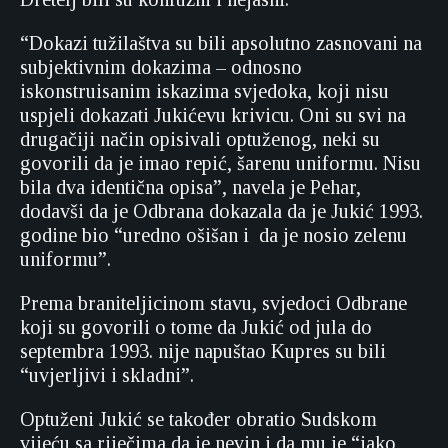
“Dokazi tužilaštva su bili apsolutno zasnovani na
subjektivnim dokazima – odnosno
iskonstruisanim iskazima svjedoka, koji nisu
uspjeli dokazati Jukićevu krivicu. Oni su svi na
drugačiji način opisivali optuženog, neki su
govorili da je imao repić, šarenu uniformu. Nisu
bila dva identična opisa”, navela je Pehar,
dodavši da je Odbrana dokazala da je Jukić 1993.
godine bio “uredno ošišan i da je nosio zelenu
uniformu”.
Prema braniteljicinom stavu, svjedoci Odbrane
koji su govorili o tome da Jukić od jula do
septembra 1993. nije napuštao Kupres su bili
“uvjerljivi i skladni”.
Optuženi Jukić se također obratio Sudskom
vijeću sa riječima da je nevin i da mu je “jako