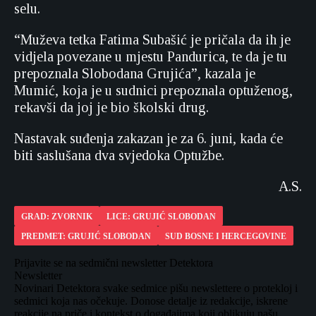
selu.
“Muževa tetka Fatima Subašić je pričala da ih je
vidjela povezane u mjestu Pandurica, te da je tu
prepoznala Slobodana Grujića”, kazala je
Mumić, koja je u sudnici prepoznala optuženog,
rekavši da joj je bio školski drug.
Nastavak suđenja zakazan je za 6. juni, kada će
biti saslušana dva svjedoka Optužbe.
A.S.
GRAD: ZVORNIK
LICE: GRUJIĆ SLOBODAN
PREDMET: GRUJIĆ SLOBODAN
SUD BOSNE I HERCEGOVINE
Prijavite se na sedmični newsletter Detektora
Newsletter
Novinari Detektora svake sedmice pišu newslettere o protekloj i
sedmici koja nas očekuje. Donose detalje iz redakcije, iskrene
reakcije na priče i kontekst o događajima koji oblikuju našu