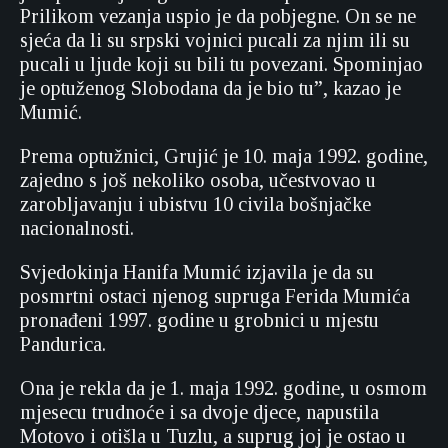
Prilikom vezanja uspio je da pobjegne. On se ne
sjeća da li su srpski vojnici pucali za njim ili su
pucali u ljude koji su bili tu povezani. Spominjao
je optuženog Slobodana da je bio tu”, kazao je
Mumić.
Prema optužnici, Grujić je 10. maja 1992. godine,
zajedno s još nekoliko osoba, učestvovao u
zarobljavanju i ubistvu 10 civila bošnjačke
nacionalnosti.
Svjedokinja Hanifa Mumić izjavila je da su
posmrtni ostaci njenog supruga Ferida Mumića
pronađeni 1997. godine u grobnici u mjestu
Pandurica.
Ona je rekla da je 1. maja 1992. godine, u osmom
mjesecu trudnoće i sa dvoje djece, napustila
Motovo i otišla u Tuzlu, a suprug joj je ostao u