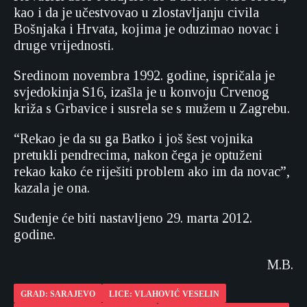
kao i da je učestvovao u zlostavljanju civila
Bošnjaka i Hrvata, kojima je oduzimao novac i
druge vrijednosti.
Sredinom novembra 1992. godine, ispričala je
svjedokinja S16, izašla je u konvoju Crvenog
križa s Grbavice i susrela se s mužem u Zagrebu.
“Rekao je da su ga Batko i još šest vojnika
pretukli pendrecima, nakon čega je optuženi
rekao kako će riješiti problem ako im da novac”,
kazala je ona.
Suđenje će biti nastavljeno 29. marta 2012.
godine.
M.B.
GRAD: SARAJEVO
LICE: VLAHOVIĆ VESELIN