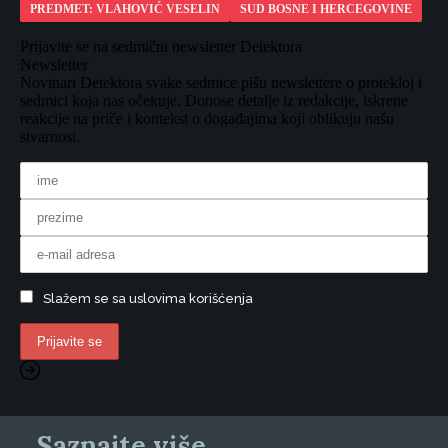
PREDMET: VLAHOVIĆ VESELIN
SUD BOSNE I HERCEGOVINE
Prijavite se na sedmični newsletter Detektora
Newsletter
Novinari Detektora svake sedmice pišu newslettere o protekloj i
sedmici koja nas očekuje. Donose detalje iz redakcije, iskrene
reakcije na priče i kontekst o događajima koji oblikuju našu
stvarnost.
Slažem se sa uslovima korišćenja
Saznajte više