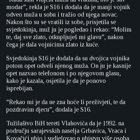
modar”, rekla je S16 i dodala da je manji vojnik
odveo muža u sobu i tražio od njega novac.
Nakon što su se vratili iz sobe, prisjetila se
svjedokinja, muž ju je pogledao i rekao: “Molim
te, daj sve zlato, otkupljuješ mi glavu”, nakon
čega je dala vojnicima zlato iz kuće.
Svjedokinja S16 je dodala da su dvojica vojnika
potom opet odveli njenog muža. On ju je kasnije
opet nazvao telefonom i po njegovom glasu,
kako je kazala, osjetila je da je ponovo
isprebijan.
“Rekao mi je da ne zna hoće li preživjeti, te da
pozdravim djecu”, dodala je S16.
Tužilaštvo BiH tereti Vlahovića da je 1992. na
području sarajevskih naselja Grbavica, Vraca i
Kovačići ubio i sudjelovao u ubistvu više osoba,