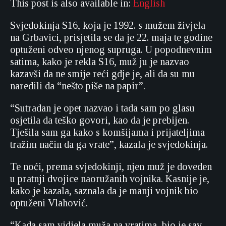
This post is also available in:
English
Svjedokinja S16, koja je 1992. s mužem živjela
na Grbavici, prisjetila se da je 22. maja te godine
optuženi odveo njenog supruga. U popodnevnim
satima, kako je rekla S16, muž ju je nazvao
kazavši da ne smije reći gdje je, ali da su mu
naredili da “nešto piše na papir”.
“Sutradan je opet nazvao i tada sam po glasu
osjetila da teško govori, kao da je prebijen.
Tješila sam ga kako s komšijama i prijateljima
tražim način da ga vrate”, kazala je svjedokinja.
Te noći, prema svjedokinji, njen muž je doveden
u pratnji dvojice naoružanih vojnika. Kasnije je,
kako je kazala, saznala da je manji vojnik bio
optuženi Vlahović.
“Kada sam vidjela muža na vratima, bio je sav