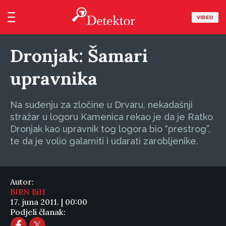
VIDEO
Dronjak: Šamari
upravnika
Na suđenju za zločine u Drvaru, nekadašnji
stražar u logoru Kamenica rekao je da je Ratko
Dronjak kao upravnik tog logora bio “prestrog”,
te da je volio galamiti i udarati zarobljenike.
Autor:
BIRN BiH
17. juna 2011. | 00:00
Podjeli članak: