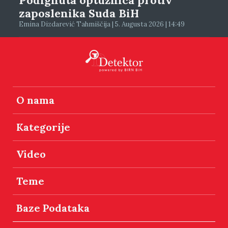
Podignuta optužnica protiv
zaposlenika Suda BiH
Emina Dizdarević Tahmiščija | 5. Augusta 2026 | 14:49
O nama
Kategorije
Video
Teme
Baze Podataka