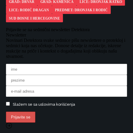
GRAD: DRVAR
GRAD: KAMENICA
LICE: DRONJAK RATKO
LICE: RODIĆ DRAGAN
PREDMET: DRONJAK I RODIĆ
SUD BOSNE I HERCEGOVINE
Prijavite se na sedmični newsletter Detektora
Newsletter
Novinari Detektora svake sedmice pišu newslettere o protekloj i
sedmici koja nas očekuje. Donose detalje iz redakcije, iskrene
reakcije na priče i kontekst o događajima koji oblikuju našu
stvarnost.
Slažem se sa uslovima korišćenja