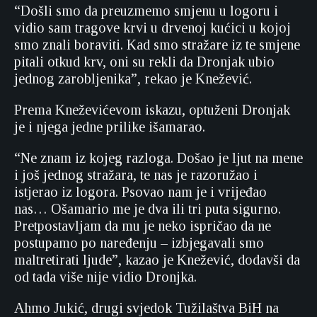
“Došli smo da preuzmemo smjenu u logoru i
vidio sam tragove krvi u drvenoj kućici u kojoj
smo znali boraviti. Kad smo stražare iz te smjene
pitali otkud krv, oni su rekli da Dronjak ubio
jednog zarobljenika”, rekao je Knežević.
Prema Kneževićevom iskazu, optuženi Dronjak
je i njega jedne prilike išamarao.
“Ne znam iz kojeg razloga. Došao je ljut na mene
i još jednog stražara, te nas je razoružao i
istjerao iz logora. Psovao nam je i vrijeđao
nas… Ošamario me je dva ili tri puta sigurno.
Pretpostavljam da mu je neko ispričao da ne
postupamo po naređenju – izbjegavali smo
maltretirati ljude”, kazao je Knežević, dodavši da
od tada više nije vidio Dronjka.
Ahmo Jukić, drugi svjedok Tužilaštva BiH na