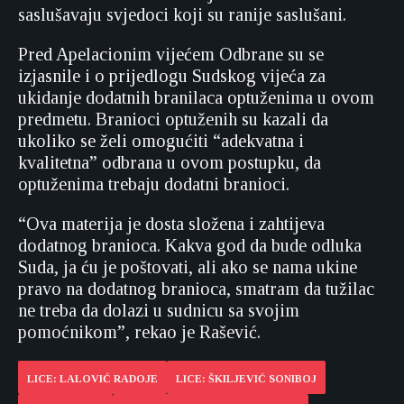
saslušavaju svjedoci koji su ranije saslušani.
Pred Apelacionim vijećem Odbrane su se
izjasnile i o prijedlogu Sudskog vijeća za
ukidanje dodatnih branilaca optuženima u ovom
predmetu. Branioci optuženih su kazali da
ukoliko se želi omogućiti “adekvatna i
kvalitetna” odbrana u ovom postupku, da
optuženima trebaju dodatni branioci.
“Ova materija je dosta složena i zahtijeva
dodatnog branioca. Kakva god da bude odluka
Suda, ja ću je poštovati, ali ako se nama ukine
pravo na dodatnog branioca, smatram da tužilac
ne treba da dolazi u sudnicu sa svojim
pomoćnikom”, rekao je Rašević.
LICE: LALOVIĆ RADOJE
LICE: ŠKILJEVIĆ SONIBOJ