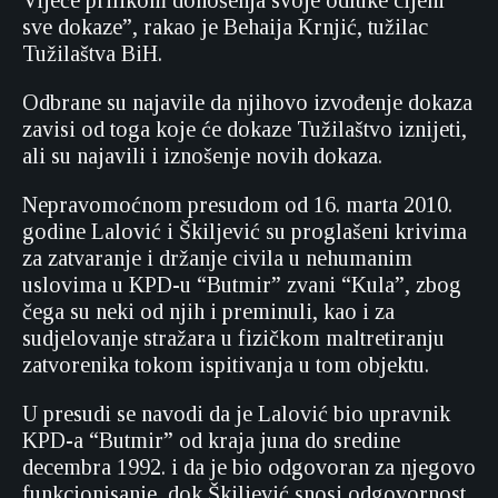
Vijeće prilikom donošenja svoje odluke cijeni
sve dokaze”, rakao je Behaija Krnjić, tužilac
Tužilaštva BiH.
Odbrane su najavile da njihovo izvođenje dokaza
zavisi od toga koje će dokaze Tužilaštvo iznijeti,
ali su najavili i iznošenje novih dokaza.
Nepravomoćnom presudom od 16. marta 2010.
godine Lalović i Škiljević su proglašeni krivima
za zatvaranje i držanje civila u nehumanim
uslovima u KPD-u “Butmir” zvani “Kula”, zbog
čega su neki od njih i preminuli, kao i za
sudjelovanje stražara u fizičkom maltretiranju
zatvorenika tokom ispitivanja u tom objektu.
U presudi se navodi da je Lalović bio upravnik
KPD-a “Butmir” od kraja juna do sredine
decembra 1992. i da je bio odgovoran za njegovo
funkcionisanje, dok Škiljević snosi odgovornost