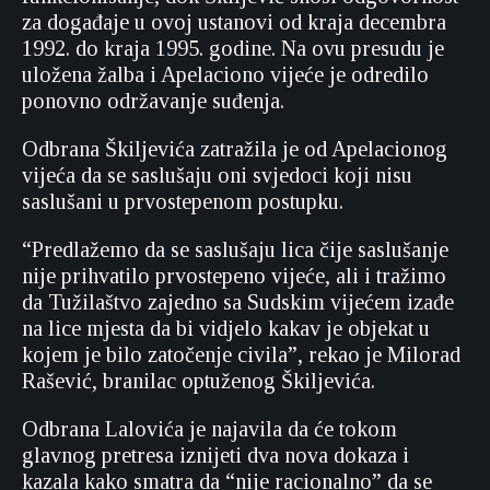
za događaje u ovoj ustanovi od kraja decembra
1992. do kraja 1995. godine. Na ovu presudu je
uložena žalba i Apelaciono vijeće je odredilo
ponovno održavanje suđenja.
Odbrana Škiljevića zatražila je od Apelacionog
vijeća da se saslušaju oni svjedoci koji nisu
saslušani u prvostepenom postupku.
“Predlažemo da se saslušaju lica čije saslušanje
nije prihvatilo prvostepeno vijeće, ali i tražimo
da Tužilaštvo zajedno sa Sudskim vijećem izađe
na lice mjesta da bi vidjelo kakav je objekat u
kojem je bilo zatočenje civila”, rekao je Milorad
Rašević, branilac optuženog Škiljevića.
Odbrana Lalovića je najavila da će tokom
glavnog pretresa iznijeti dva nova dokaza i
kazala kako smatra da “nije racionalno” da se