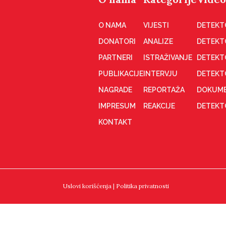
O NAMA
VIJESTI
DETEKT
DONATORI
ANALIZE
DETEKT
PARTNERI
ISTRAŽIVANJE
DETEKT
PUBLIKACIJE
INTERVJU
DETEKT
NAGRADE
REPORTAŽA
DOKUME
IMPRESUM
REAKCIJE
DETEKTO
KONTAKT
Uslovi korišćenja
|
Politika privatnosti