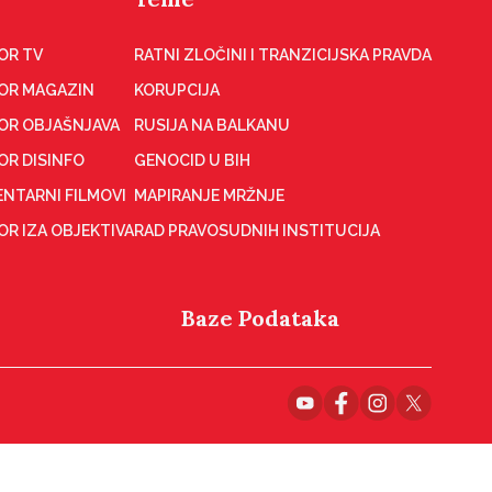
OR TV
RATNI ZLOČINI I TRANZICIJSKA PRAVDA
OR MAGAZIN
KORUPCIJA
OR OBJAŠNJAVA
RUSIJA NA BALKANU
OR DISINFO
GENOCID U BIH
NTARNI FILMOVI
MAPIRANJE MRŽNJE
R IZA OBJEKTIVA
RAD PRAVOSUDNIH INSTITUCIJA
Baze Podataka