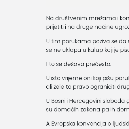
Na društvenim mrežama i kome
prijetiti i na druge načine ugro
U tim porukama poziva se da 
se ne uklapa u kalup koji je pi
I to se dešava prečesto.
U isto vrijeme oni koji pišu p
ali žele to pravo ograničiti dru
U Bosni i Hercegovini sloboda
su domaćih zakona pa ih domać
A Evropska konvencija o ljuds