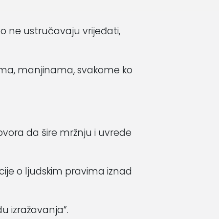
ne ustručavaju vrijeđati,
stima, manjinama, svakome ko
ovora da šire mržnju i uvrede
ije o ljudskim pravima iznad
u izražavanja”.