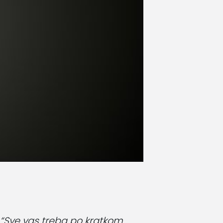
”, “Sve vas treba po kratkom