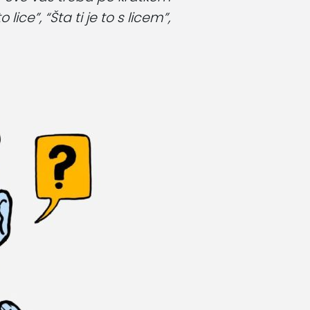
 lice”, “Šta ti je to s licem”,