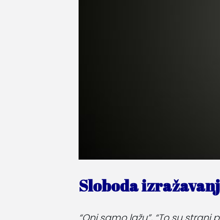
Sloboda izražavan
“Oni samo lažu”, “To su strani p