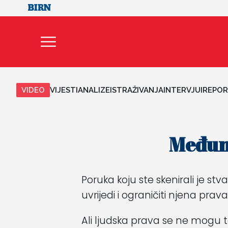
VIDEO
VIJESTI
ANALIZE
ISTRAŽIVANJA
INTERVJUI
REPOR
Međuna
Poruka koju ste skenirali je stv
uvrijedi i ograničiti njena prava
Ali ljudska prava se ne mogu te