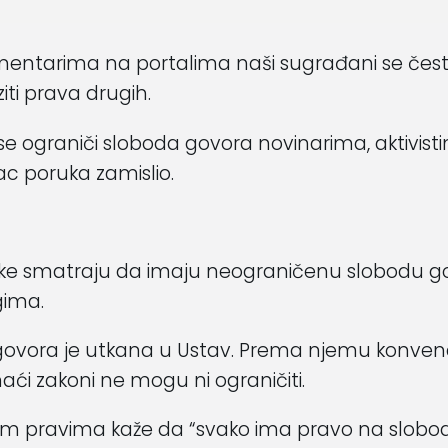
ntarima na portalima naši sugrađani se često 
ziti prava drugih.
se ograniči sloboda govora novinarima, aktivi
sac poruka zamislio.
oruke smatraju da imaju neograničenu slobodu g
gima.
 govora je utkana u Ustav. Prema njemu konvenc
i zakoni ne mogu ni ograničiti.
kim pravima kaže da “svako ima pravo na slobod