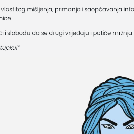
astitog mišljenja, primanja i saopćavanja infor
nice.
 i slobodu da se drugi vrijeđaju i potiče mržnja p
tupku!”