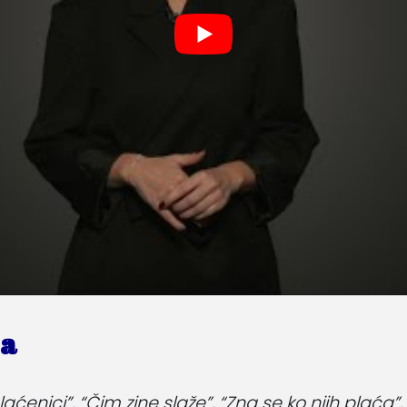
ja
laćenici”, “Čim zine slaže”, “Zna se ko njih plaća