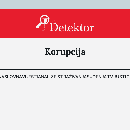
Korupcija
NASLOVNA
VIJESTI
ANALIZE
ISTRAŽIVANJA
SUĐENJA
TV JUSTIC
Korupcija