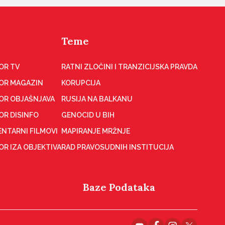
Teme
OR TV
RATNI ZLOČINI I TRANZICIJSKA PRAVDA
OR MAGAZIN
KORUPCIJA
OR OBJAŠNJAVA
RUSIJA NA BALKANU
OR DISINFO
GENOCID U BIH
NTARNI FILMOVI
MAPIRANJE MRŽNJE
R IZA OBJEKTIVA
RAD PRAVOSUDNIH INSTITUCIJA
Baze Podataka