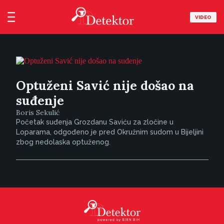
VIDEO
Optuženi Savić nije došao na
suđenje
Boris Sekulić
Početak suđenja Grozdanu Saviću za zločine u
Loparama, odgođeno je pred Okružnim sudom u Bijeljini
zbog nedolaska optuženog.