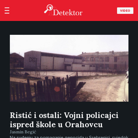
VIDEO
Ristić i ostali: Vojni policajci
ispred škole u Orahovcu
Jasmin Begić
Na suđenju za pomaganje genocida u Srebrenici, svjedok